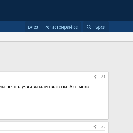
Влез
Регистрирай се
Търси
#1
 или несполучливи или платени .Ако може
#2