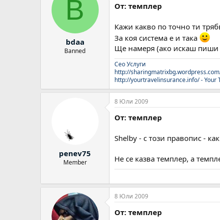
B
От: темплер
Кажи какво по точно ти тряб
За коя система е и така
bdaa
Ще намеря (ако искаш пиши
Banned
Сео Услуги
http://sharingmatrixbg.wordpress.com
http://yourtravelinsurance.info/ - Your
8 Юли 2009
От: темплер
Shelby - с този правопис - к
penev75
Не се казва темплер, а темпл
Member
8 Юли 2009
От: темплер