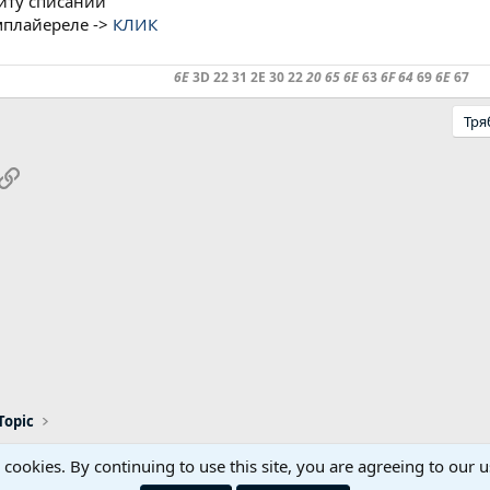
ойту списании
емплайереле ->
КЛИК
6E
3D 22 31 2E 30 22
20 65 6E
63
6F 64
69
6E
67
Тря
pp
ail
Link
Topic
s cookies. By continuing to use this site, you are agreeing to our u
Реклама / Advertising
Контакти
Общи правил