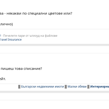
ва - някакви по специални цветове или?
 лично)
/
- Печелете пари от ъплоуд на файлове
 Travel Insurance
ак пишеш това списание?
ейт.
█
Български недвижими имоти
█
Малки обяви
█
Интериорн