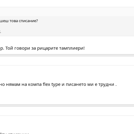
пишеш това списание?
.
р. Той говори за рицарите тамплиери!
о нямам на компа flex type и писането ми е трудни .