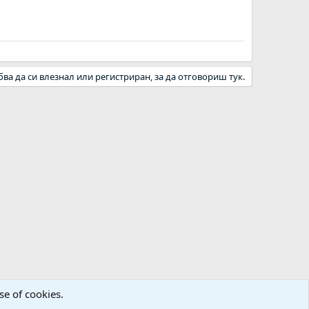
бва да си влезнал или регистриран, за да отговориш тук.
se of cookies.
а
Декларация за поверителност
Помощ
Начало
R
S