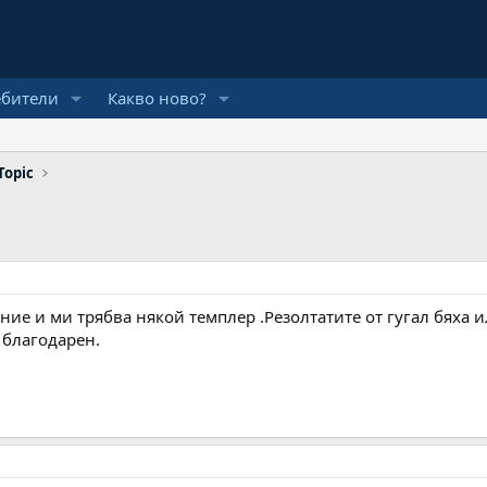
ебители
Какво ново?
Topic
ние и ми трябва някой темплер .Резолтатите от гугал бяха
 благодарен.