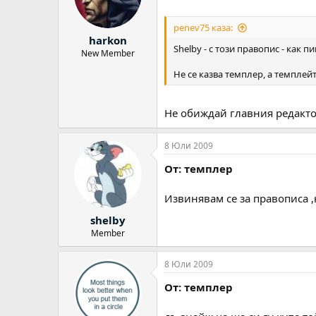
penev75 каза:
harkon
Shelby - с този правопис - как 
New Member
Не се казва темплер, а темплейт
Не обиждай главния редакто
8 Юли 2009
От: темплер
Извинявам се за правописа ,н
shelby
Member
8 Юли 2009
От: темплер