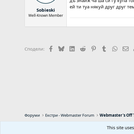
дъ знайж ча ша си гу купа т
ей ти туа някуй друг друг т
Sobieski
Well-Known Member
Facebook
Bluesky
LinkedIn
Reddit
Pinterest
Tumblr
WhatsA
Em
Сподели:
Форуми
Екстри - Webmaster Forum
Webmaster's Off 
This site use
Default Style
Bulgarian (BG)