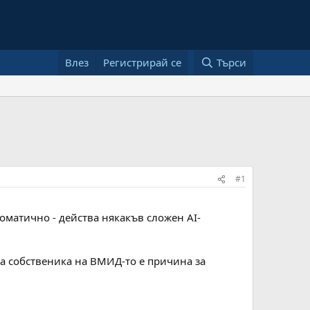
Влез
Регистрирай се
Търси
#1
оматично - действа някакъв сложен AI-
на собственика на ВМИД-то е причина за