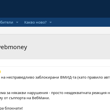
ебители
Какво ново?
 webmoney
и на несправедливо заблокирани ВМИД-та (като правило авт
дума за някакви нарушения - просто неадекватната реакция 
у от съппорта на ВебМани.
ара блокнати!