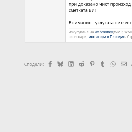
при доказано чист произход
сметката Ви!
Внимание - услугата не е ев
изкупуване на
webmoney
(WMR, WME
аксесоари,
монитори в Пловдив
. С
Facebook
Bluesky
LinkedIn
Reddit
Pinterest
Tumblr
WhatsA
Em
Сподели: