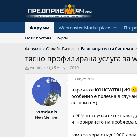
Форуми
Webmaster Marketplace
Потр
Нови постове
Търси
Форуми
Онлайн Бизнес
Разплащателни Системи
тясно профилирана услуга за
А
Н
wmdeals
5 Август 2010
в
а
т
ч
5 Август 2010
о
а
р
л
нарича се
КОНСУЛТАЦИЯ
н
особенно е полезна в случа
а
алгоритъм)
д
wmdeals
а
в 90% от случаите не става 
т
New Member
игнорирането на проблема м
а
само за хора с над 1000 дол