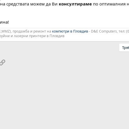
 на средствата можем да Ви
консултираме
по оптималния н
тина!
,WMZ), продажба и ремонт на
компютри в Пловдив
- D&E Computers, тел: (
труйни и лазерни принтери в Пловдив
Тря
pp
ail
Link