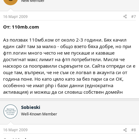
New Member
16 Март 2009
#7
От: 110mb.com
Аз ползвах 110мб.ком от около 2-3 години. Бях качил
един сайт там за малко - общо взето бяха добре, но при
фтп логин много често не ме пускаше и казваше
достигнат макс лимит на фтп потребители. Мисля че
наскоро са пооправили сървърите си. Сайта отпреди си е
още там, въпреки, че не съм се логвал в акаунта си от
година поне. Но като цяло като за без пари са си ОК,
особенно че имат php i бази данни (еднократна
активация) и можеш да си словиш собствен домейн
Sobieski
Well-Known Member
16 Март 2009
#8