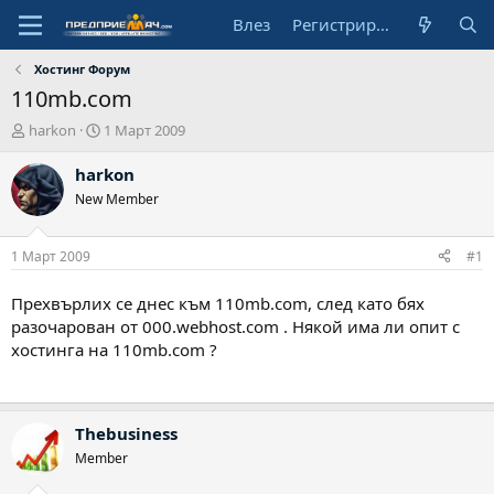
Влез
Регистрирай се
Хостинг Форум
110mb.com
А
Н
harkon
1 Март 2009
в
а
т
ч
harkon
о
а
New Member
р
л
н
а
1 Март 2009
#1
д
а
Прехвърлих се днес към 110mb.com, след като бях
т
разочарован от 000.webhost.com . Някой има ли опит с
а
хостинга на 110mb.com ?
Thebusiness
Member