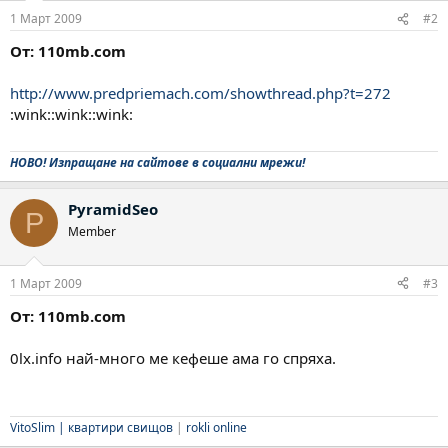
1 Март 2009
#2
От: 110mb.com
http://www.predpriemach.com/showthread.php?t=272
:wink::wink::wink:
НОВО! Изпращане на сайтове в социални мрежи!
PyramidSeo
P
Member
1 Март 2009
#3
От: 110mb.com
0lx.info най-много ме кефеше ама го спряха.
VitoSlim |
квартири свищов
|
rokli online