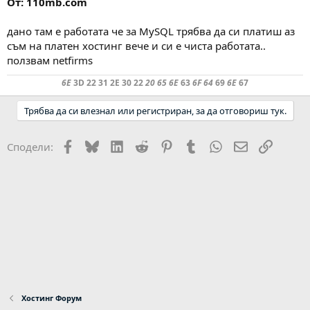
От: 110mb.com
дано там е работата че за MySQL трябва да си платиш аз
съм на платен хостинг вече и си е чиста работата..
ползвам netfirms
6E
3D 22 31 2E 30 22
20 65 6E
63
6F 64
69
6E
67
Трябва да си влезнал или регистриран, за да отговориш тук.
Facebook
Bluesky
LinkedIn
Reddit
Pinterest
Tumblr
WhatsApp
Email
Link
Сподели:
Хостинг Форум