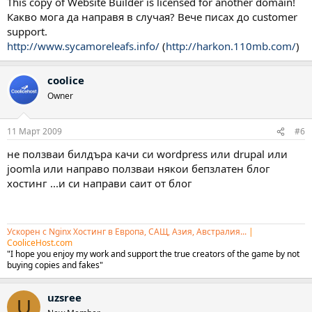
This copy of Website Builder is licensed for another domain!
Какво мога да направя в случая? Вече писах до customer
support.
http://www.sycamoreleafs.info/
(
http://harkon.110mb.com/
)
coolice
Owner
11 Март 2009
#6
не ползваи билдъра качи си wordpress или drupal или
joomla или направо ползваи някои бепзлатен блог
хостинг ...и си направи саит от блог
Ускорен с Nginx Хостинг в Европа, САЩ, Азия, Австралия...
|
CooliceHost.com
"I hope you enjoy my work and support the true creators of the game by not
buying copies and fakes"
uzsree
U