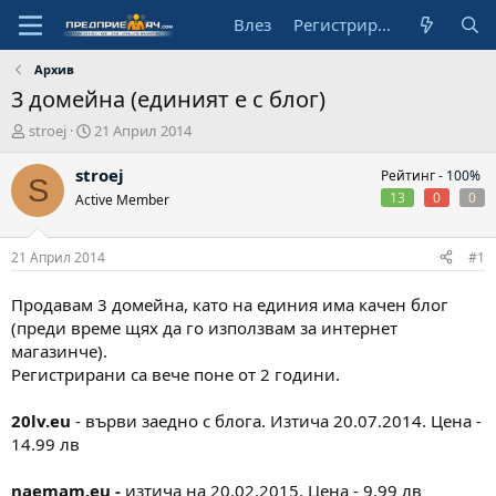
Влез
Регистрирай се
Архив
3 домейна (единият е с блог)
А
Н
stroej
21 Април 2014
в
а
т
ч
stroej
Рейтинг -
100%
S
о
а
13
0
0
Active Member
р
л
н
а
21 Април 2014
#1
д
а
Продавам 3 домейна, като на единия има качен блог
т
(преди време щях да го използвам за интернет
а
магазинче).
Регистрирани са вече поне от 2 години.
20lv.eu
- върви заедно с блога. Изтича 20.07.2014. Цена -
14.99 лв
naemam.eu -
изтича на 20.02.2015. Цена - 9.99 лв