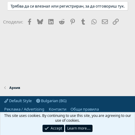
Трябва да си влезнал или регистриран, за да отговориш тук.
Facebook
Bluesky
LinkedIn
Reddit
Pinterest
Tumblr
WhatsApp
Email
Link
Сподели:
Архив
Default Style
Bulgarian (BG)
Реклама / Advertising
Контакти
Общи правила
Декларация за поверителност
Помощ
Начало
R
This site uses cookies. By continuing to use this site, you are agreeing to our
S
use of cookies.
S
Predpriemach.com © 2006-2026. Hosting by:
Accept
Learn more.…