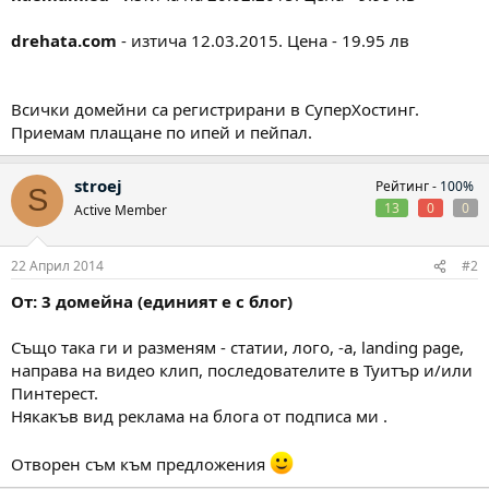
drehata.com
- изтича 12.03.2015. Цена - 19.95 лв
Всички домейни са регистрирани в СуперХостинг.
Приемам плащане по ипей и пейпал.
stroej
Рейтинг -
100%
S
13
0
0
Active Member
22 Април 2014
#2
От: 3 домейна (единият е с блог)
Също така ги и разменям - статии, лого, -а, landing page,
направа на видео клип, последователите в Туитър и/или
Пинтерест.
Някакъв вид реклама на блога от подписа ми .
Отворен съм към предложения