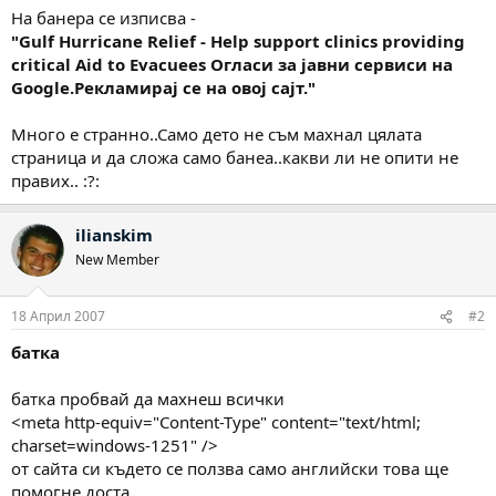
На банера се изписва -
"Gulf Hurricane Relief - Help support clinics providing
critical Aid to Evacuees Огласи за јавни сервиси на
Google.Рекламирај се на овој сајт."
Mного е странно..Само дето не съм махнал цялата
страница и да сложа само банеа..какви ли не опити не
правих.. :?:
ilianskim
New Member
18 Април 2007
#2
батка
батка пробвай да махнеш всички
<meta http-equiv="Content-Type" content="text/html;
charset=windows-1251" />
от сайта си където се ползва само английски това ще
помогне доста .