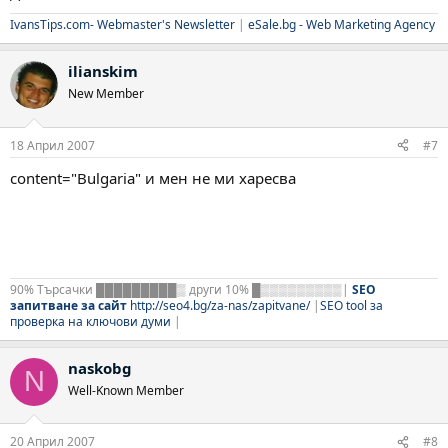
IvansTips.com- Webmaster's Newsletter
|
eSale.bg - Web Marketing Agency
ilianskim
New Member
18 Април 2007
#7
content="Bulgaria" и мен не ми харесва
90% Търсачки █████████▒ други 10% █▒▒▒▒▒▒▒▒▒|
SEO
запитване за сайт
http://seo4.bg/za-nas/zapitvane/
|
SEO tool за
проверка на ключови думи
|
naskobg
N
Well-Known Member
20 Април 2007
#8