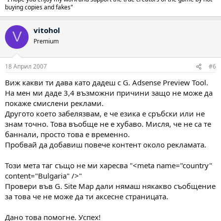
buying copies and fakes"
vitohol
V
Premium
18 Април 2007
#6
Виж какви ти дава като дадеш с G. Adsense Preview Tool.
На мен ми даде 3,4 възможни причини защо не може да
покаже смислени реклами.
Другото което забелязвам, е че езика е сръбски или не
знам точно. Това въобще не е хубаво. Мисля, че не са те
баннали, просто това е временно.
Пробвай да добавиш повече контент около рекламата.
Този мета таг също не ми харесва "<meta name="country"
content="Bulgaria" />"
Провери във G. Site Map дали нямаш някакво съобщение
за това че не може да ти аксесне страницата.
Дано това помогне. Успех!