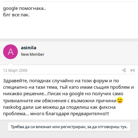
google помогнаха..
блг все пак.
asinila
A
New Member
12 Март 2008
#9
Здравейте, попаднах случайно на този форум и по
специално на тази тема, тъй като имам същия проблем и
никакво решение...Писах на google но получих само
тривиалните им обяснения с възможни причини
naskobg дали ше можеш да споделиш как фиксна
проблема... много благодаря предварително!!!
Трябва да си влезнал или регистриран, за да отговориш тук.