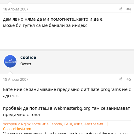
18 Април 2007
#4
дам явно няма да ми помогнете..както и да е.
може би гугъл са ме банали за индекс.
coolice
Owner
18 Април 2007
#5
Бате ние се занимаваме предимно с affiliate programs не с
адсенс.
пробвай да попиташ в webmasterbg.org там се занимават
предимно с това
Ускорен с Nginx Хостинг в Европа, САЩ, Азия, Австралия...
|
CooliceHost.com
"I hope you enjoy my work and support the true creators of the game by not