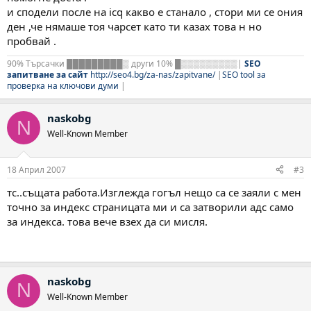
и сподели после на icq какво е станало , стори ми се ония
ден ,че нямаше тоя чарсет като ти казах това н но
пробвай .
90% Търсачки █████████▒ други 10% █▒▒▒▒▒▒▒▒▒|
SEO
запитване за сайт
http://seo4.bg/za-nas/zapitvane/
|
SEO tool за
проверка на ключови думи
|
naskobg
N
Well-Known Member
18 Април 2007
#3
тс..същата работа.Изглежда гогъл нещо са се заяли с мен
точно за индекс страницата ми и са затворили адс само
за индекса. това вече взех да си мисля.
naskobg
N
Well-Known Member