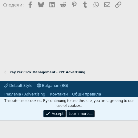
Facebook
Bluesky
LinkedIn
Reddit
Pinterest
Tumblr
WhatsApp
Email
Link
Сподели:
Pay Per Click Management - PPC Advertising
Default Style
Bulgarian (BG)
Реклама / Advertising
Контакти
Общи правила
Декларация за поверителност
Помощ
Начало
R
This site uses cookies. By continuing to use this site, you are agreeing to our
S
use of cookies.
S
Predpriemach.com © 2006-2026. Hosting by:
Accept
Learn more.…