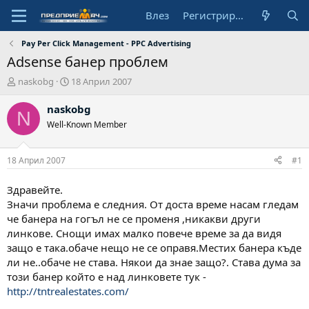
Влез
Регистрирай се
Pay Per Click Management - PPC Advertising
Adsense банер проблем
А
Н
naskobg
18 Април 2007
в
а
т
ч
naskobg
N
о
а
Well-Known Member
р
л
н
а
18 Април 2007
#1
д
а
Здравейте.
т
Значи проблема е следния. От доста време насам гледам
а
че банера на гогъл не се променя ,никакви други
линкове. Снощи имах малко повече време за да видя
защо е така.обаче нещо не се оправя.Местих банера къде
ли не..обаче не става. Някои да знае защо?. Става дума за
този банер който е над линковете тук -
http://tntrealestates.com/