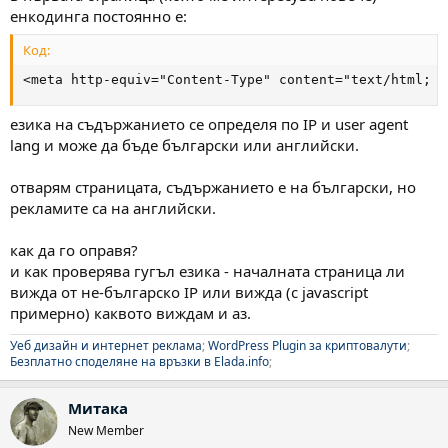
енкодинга постоянно е:
Код:
<meta http-equiv="Content-Type" content="text/html; c
езика на съдържанието се определя по IP и user agent
lang и може да бъде български или английски.
отварям страницата, съдържанието е на български, но
рекламите са на английски.
как да го оправя?
и как проверява гугъл езика - началната страница ли
вижда от не-българско IP или вижда (с javascript
примерно) каквото виждам и аз.
Уеб дизайн и интернет реклама
;
WordPress Plugin за криптовалути
;
Безплатно споделяне на връзки в Elada.info
;
Митака
New Member