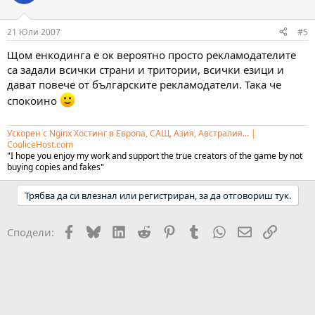
21 Юли 2007
#5
Щом енкодинга е ок вероятно просто рекламодателите
са задали всички страни и тритории, всички езици и
дават повече от българските рекламодатели. Така че
спокоино
Ускорен с Nginx Хостинг в Европа, САЩ, Азия, Австралия...
|
CooliceHost.com
"I hope you enjoy my work and support the true creators of the game by not
buying copies and fakes"
Трябва да си влезнал или регистриран, за да отговориш тук.
Facebook
Bluesky
LinkedIn
Reddit
Pinterest
Tumblr
WhatsApp
Email
Link
Сподели: