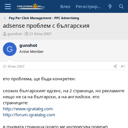
Влез
Регистрирай се
Pay Per Click Management - PPC Advertising
adsense проблем с българския
А
Н
gunshot
21 Юли 2007
в
а
т
ч
gunshot
G
о
а
Active Member
р
л
н
а
21 Юли 2007
#1
д
а
ето проблема, ще бъда конкретен:
т
а
сложих българският едсенс, на 2 страници, но рекламите
нещо не са на български, а на английски. ето
страниците:
http://www.igratabg.com
http://forum.igratabg.com
в първата страница (която ме интересува повече)