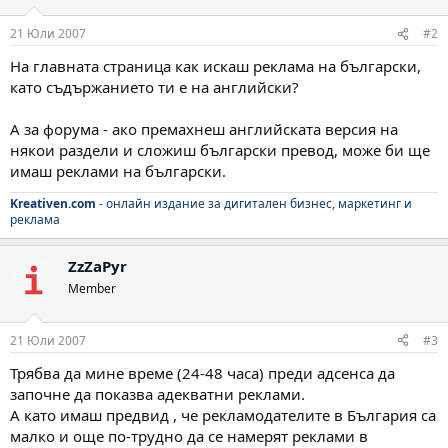
21 Юли 2007
#2
На главната страница как искаш реклама на български,
като съдържанието ти е на английски?
А за форума - ако премахнеш английската версия на
някои раздели и сложиш български превод, може би ще
имаш реклами на български.
Kreativen.com
- онлайн издание за дигитален бизнес, маркетинг и
реклама
ZzZaPyr
Member
21 Юли 2007
#3
Трябва да мине време (24-48 часа) преди адсенса да
започне да показва адекватни реклами.
А като имаш предвид , че рекламодателите в България са
малко и още по-трудно да се намерят реклами в