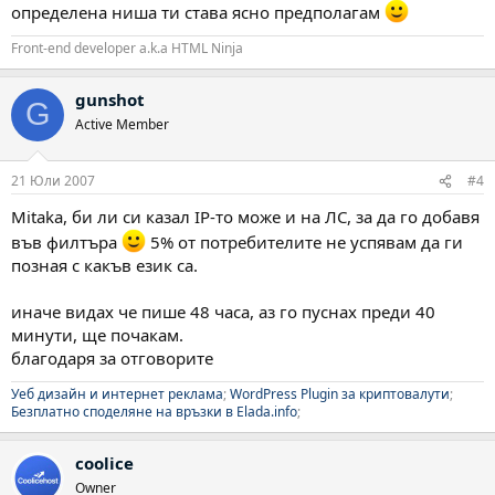
определена ниша ти става ясно предполагам
Front-end developer a.k.a HTML Ninja
gunshot
G
Active Member
21 Юли 2007
#4
Mitaka, би ли си казал IP-то може и на ЛС, за да го добавя
във филтъра
5% от потребителите не успявам да ги
позная с какъв език са.
иначе видах че пише 48 часа, аз го пуснах преди 40
минути, ще почакам.
благодаря за отговорите
Уеб дизайн и интернет реклама
;
WordPress Plugin за криптовалути
;
Безплатно споделяне на връзки в Elada.info
;
coolice
Owner