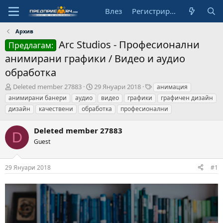
Влез
Регистрирай се
Архив
Arc Studios - Професионални
Предлагам:
анимирани графики / Видео и аудио
обработка
А
Н
Т
Deleted member 27883
29 Януари 2018
анимация
в
а
а
анимирани банери
аудио
видео
графики
графичен дизайн
т
ч
г
дизайн
качествени
обработка
професионални
о
а
о
р
л
в
Deleted member 27883
н
е
D
а
Guest
д
а
т
29 Януари 2018
#1
а