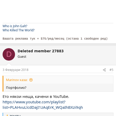
Who is John Galt?
Who Killed The World?
Вашата реклама тук = $75/ред/месец (остана 1 свободен ред)
Deleted member 27883
D
Guest
3 Февруари 2018
#5
Marinov каза:
Портфолио?
Ето някои неща, качени в YouTube.
https://www.youtube.com/playlist?
list=PLAHvuLlcdDajI1zAqErK_WQaIhBXzi9qh