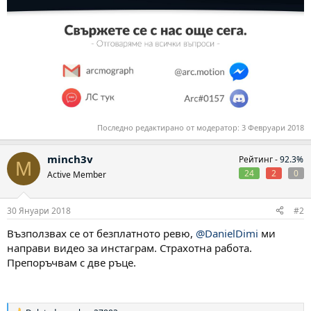
Последно редактирано от модератор:
3 Февруари 2018
minch3v
Рейтинг -
92.3%
M
24
2
0
Active Member
30 Януари 2018
#2
Възползвах се от безплатното ревю,
@DanielDimi
ми
направи видео за инстаграм. Страхотна работа.
Препоръчвам с две ръце.