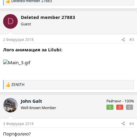
Deleted member 27883
Р
е
а
Deleted member 27883
к
D
ц
Guest
и
и
:
2 Февруари 2018
#3
Лого анимация за Lilubi:
ZENITH
Р
е
а
John Galt
Рейтинг -
100%
к
ц
5
0
0
Well-Known Member
и
и
:
3 Февруари 2018
#4
Портфолио?