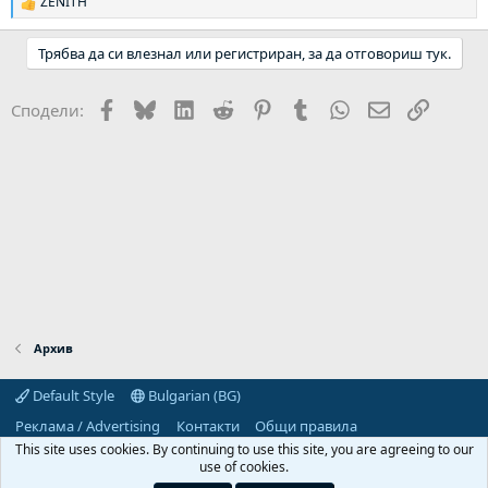
ZENITH
Р
е
а
Трябва да си влезнал или регистриран, за да отговориш тук.
к
ц
и
Facebook
Bluesky
LinkedIn
Reddit
Pinterest
Tumblr
WhatsApp
Email
Link
Сподели:
и
:
Архив
Default Style
Bulgarian (BG)
Реклама / Advertising
Контакти
Общи правила
Декларация за поверителност
Помощ
Начало
R
This site uses cookies. By continuing to use this site, you are agreeing to our
S
use of cookies.
S
Predpriemach.com © 2006-2026. Hosting by: