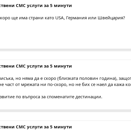
бствени СМС услуги за 5 минути
коро ще има страни като USA, Германия или Швейцария?
бствени СМС услуги за 5 минути
писъка, но няма да е скоро (близката половин година), защ
 част от мрежата ни по-скоро, но не бих се наел да кажа ко
звитие по въпроса за споменатите дестинации.
бствени СМС услуги за 5 минути