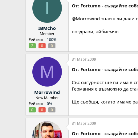
I
От: Fortumo - създайте со
@Morrowind знаеш ли дали с
IBMcho
поздрави, айбиемчо
Member
Рейтинг -
100%
2
0
0
31 Март 2009
M
От: Fortumo - създайте со
Със сигурност ще ги има в с
Германия е възможно да стане
Morrowind
New Member
Ще съобщя, когато имаме ра
Рейтинг -
0%
0
0
0
31 Март 2009
От: Fortumo - създайте со