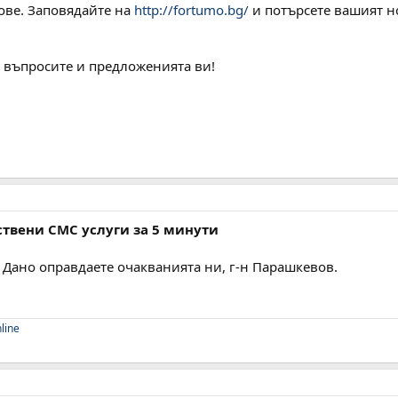
ве. Заповядайте на
http://fortumo.bg/
и потърсете вашият но
а въпросите и предложенията ви!
бствени СМС услуги за 5 минути
! Дано оправдаете очакванията ни, г-н Парашкевов.
nline