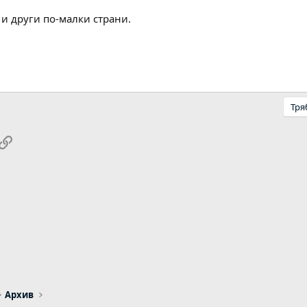
и други по-малки страни.
Тря
pp
ail
Link
Архив