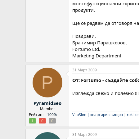
многофункционални скрипто
продукти.
Ще се радвам да отговоря н
Поздрави,
Бранимир Парашкевов,
Fortumo Ltd.
Marketing Department
31 Март 2009
P
От: Fortumo - създайте со
Изглежда свежо и полезно !!
PyramidSeo
Member
Рейтинг -
100%
VitoSlim |
квартири свищов
|
rokli o
1
0
0
31 Март 2009