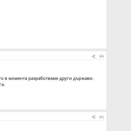
#4
ото в момента разработваме други държави.
га.
#5