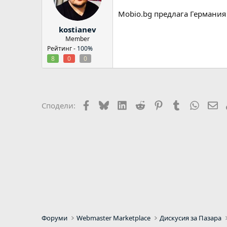
Mobio.bg предлага Германия 
kostianev
Member
Рейтинг -
100%
8
0
0
Facebook
Bluesky
LinkedIn
Reddit
Pinterest
Tumblr
WhatsA
Em
Сподели:
Форуми
Webmaster Marketplace
Дискусия за Пазара