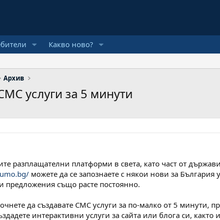
ебители
Какво ново?
Архив
СМС услуги за 5 минути
ите разплащателни платформи в света, като част от държав
rtumo.bg/
можете да се запознаете с някои нови за България у
ви предложения също расте постоянно.
чнете да създавате СМС услуги за по-малко от 5 минути, п
ъздадете интерактивни услуги за сайта или блога си, какт