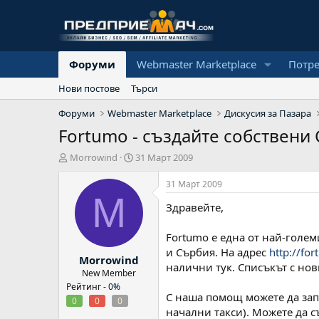
Форуми
Webmaster Marketplace
Потр
Нови постове
Търси
Форуми
Webmaster Marketplace
Дискусия за Пазара
Fortumo - създайте собствени 
А
Н
Morrowind
31 Март 2009
в
а
т
ч
31 Март 2009
о
а
M
Здравейте,
р
л
н
а
Fortumo e една от най-голем
д
и Сърбия. На адрес
http://fo
Morrowind
а
налични тук. Списъкът с но
т
New Member
а
Рейтинг -
0%
С наша помощ можете да запо
0
0
0
начални такси). Можете да с