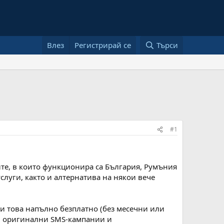
Влез
Регистрирай се
Търси
#1
ите, в които функционира са България, Румъния
слуги, както и алтернатива на някои вече
ри това напълно безплатно (без месечни или
о и оригинални SMS-кампании и