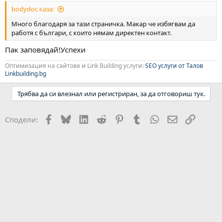
bodydoc каза:
Много благодаря за тази страничка. Макар че избягвам да
работя с българи, с които нямам директен контакт.
Пак заповядай!Успехи
Оптимизация на сайтове и Link Building услуги:
SEO услуги от Талов
Linkbuilding.bg
Трябва да си влезнал или регистриран, за да отговориш тук.
Facebook
Bluesky
LinkedIn
Reddit
Pinterest
Tumblr
WhatsApp
Email
Link
Сподели: