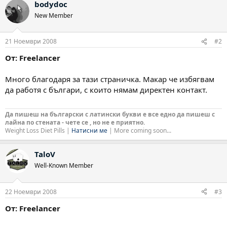
bodydoc
New Member
21 Ноември 2008
#2
От: Freelancer
Много благодаря за тази страничка. Макар че избягвам
да работя с българи, с които нямам директен контакт.
Да пишеш на български с латински букви е все едно да пишеш с
лайна по стената - чете се , но не е приятно.
Weight Loss Diet Pills |
Натисни ме
| More coming soon...
TaloV
Well-Known Member
22 Ноември 2008
#3
От: Freelancer