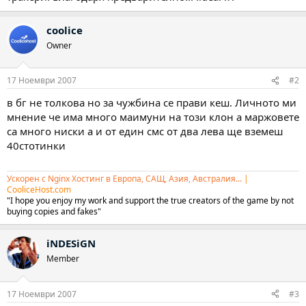
coolice
Owner
17 Ноември 2007
#2
в бг не толкова но за чужбина се прави кеш. Личното ми
мнение че има много маимуни на този клон а маржовете
са много ниски а и от един смс от два лева ще вземеш
40стотинки
Ускорен с Nginx Хостинг в Европа, САЩ, Азия, Австралия...
|
CooliceHost.com
"I hope you enjoy my work and support the true creators of the game by not
buying copies and fakes"
iNDESiGN
Member
17 Ноември 2007
#3