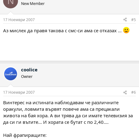
N
New Member
17 Ноември 2007
#5
Аз мислех да правя такова с смс-си ама се отказах ...
coolice
Owner
17 Ноември 2007
#6
Винтерес на истината наблюдавам че различните
оракули, ловмита вървят повече ама са прецакали
живота на бая хора. А ви трява да си имате телевизия за
да си ги вътите... И хората се бутат с по 2,40....
Най фрапиращите: