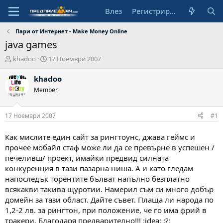
Влез
Регистрирай се
Пари от Интернет - Make Money Online
java games
А
Н
khadoo
17 Ноември 2007
в
а
т
ч
khadoo
о
а
Member
р
л
н
а
17 Ноември 2007
#1
д
а
Как мислите един сайт за рингтоунс, джава геймс и
т
прочее мобайл стаф може ли да се превърне в успешен /
а
печеливш/ проект, имайки предвид силната
конкуренция в тази пазарна ниша. А и като гледам
напоследък торентите бълват напълно безплатно
всякакви такива щуротии. Намерил съм си много добър
домейн за тази област. Дайте съвет. Плаща ли народа по
1,2-2 лв. за рингтон, при положение, че го има фрий в
тракери. Благодаря предварително!!! :idea: :?: