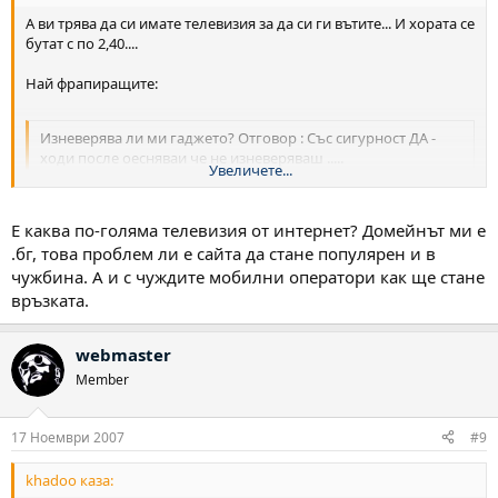
А ви трява да си имате телевизия за да си ги вътите... И хората се
бутат с по 2,40....
Най фрапиращите:
Изневерява ли ми гаджето? Отговор : Със сигурност ДА -
ходи после оесняваи че не изневеряваш .....
Увеличете...
Ще ме приемат ли в университет? Със сигурност НЕ -
Увеличете...
Е каква по-голяма телевизия от интернет? Домейнът ми е
.бг, това проблем ли е сайта да стане популярен и в
чужбина. А и с чуждите мобилни оператори как ще стане
връзката.
webmaster
Member
17 Ноември 2007
#9
khadoo каза: