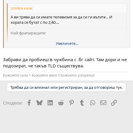
coolice каза:
А ви трява да си имате телевизия за да си ги вътите... И
хората се бутат с по 2,40....
Най фрапиращите:
Увеличете...
Изневерява ли ми гаджето? Отговор : Със сигурност ДА -
ходи после оесняваи че не изневеряваш .....
Увеличете...
Забрави да пробиеш в чужбина с .бг сайт. Там дори и не
Ще ме приемат ли в университет? Със сигурност НЕ -
Увеличете...
подозират, че такъв TLD съществува.
Е каква по-голяма телевизия от интернет? Домейнът ми е .бг,
Божията сила = Божията маса Х Божието ускорение
това проблем ли е сайта да стане популярен и в чужбина. А и с
чуждите мобилни оператори как ще стане връзката.
Трябва да си влезнал или регистриран, за да отговориш тук.
Facebook
Bluesky
LinkedIn
Reddit
Pinterest
Tumblr
WhatsApp
Email
Link
Сподели: