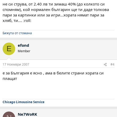
не си струва, от 2.40 лв ти зимаш 40% (до колкото си
спомням), кой нормален българин ще ти даде толкова
пари за картинки или за игри...хората нямат пари за
хляб, ти.... :roll:
Бижута от стомана
efond
E
Member
17 Ноември 2007
#4
е за България е ясно , ама в белите страни хората си
плащат
Chicago Limousine Service
Ne7WoRK