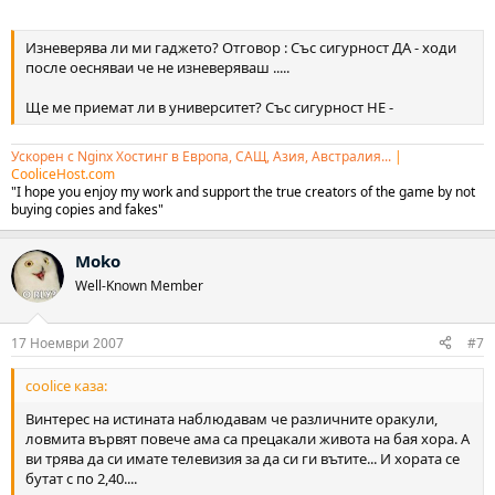
Изневерява ли ми гаджето? Отговор : Със сигурност ДА - ходи
после оесняваи че не изневеряваш .....
Ще ме приемат ли в университет? Със сигурност НЕ -
Ускорен с Nginx Хостинг в Европа, САЩ, Азия, Австралия...
|
CooliceHost.com
"I hope you enjoy my work and support the true creators of the game by not
buying copies and fakes"
Moko
Well-Known Member
17 Ноември 2007
#7
coolice каза:
Винтерес на истината наблюдавам че различните оракули,
ловмита вървят повече ама са прецакали живота на бая хора. А
ви трява да си имате телевизия за да си ги вътите... И хората се
бутат с по 2,40....