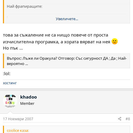
Най фрапиращите:
Увеличете...
Изневерява ли ми гаджето? Отговор : Със сигурност ДА -
ходи после оесняваи че не изневеряваш .....
това за съжаление не са нищо повече от проста
Ще ме приемат ли в университет? Със сигурност НЕ -
Увеличете...
изчислителна програмка, а хората вярват на нея
Но пък ...
Въпрос: Лъже ли Оракула? Отговор: Със сигурност ДА ; Да ; Най-
вероятно ...
:lol:
хостинг
khadoo
Member
17 Ноември 2007
#8
coolice каза: