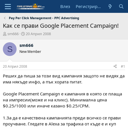
Влез
Регистрирай се
Pay Per Click Management - PPC Advertising
Kак се прави Google Placement Campaign!
А
Н
sm666
20 Април 2008
в
а
т
ч
sm666
S
о
а
New Member
р
л
н
а
20 Април 2008
#1
д
а
Реших да пиша за този вид кампания защото не видях да
т
има някъде инфо, а пък хората питат.
а
Google Placement Campaign е кампания в която се плаща
на импресии(може и на кликс). Минимална цена
$0.25/1000 или иначе казано $0.25/CPM.
1.За да е качествена кампанията преди всичко се прави
проучване. Гледате в Alexa за трафика от къде е и куп