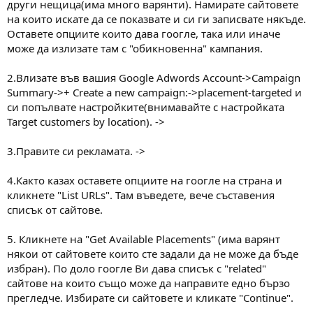
други нещица(има много варянти). Намирате сайтовете
на които искате да се показвате и си ги записвате някъде.
Оставете опциите които дава гоогле, така или иначе
може да излизате там с "обикновенна" кампания.
2.Влизате във вашия Google Adwords Account->Campaign
Summary->+ Create a new campaign:->placement-targeted и
си попълвате настройките(внимавайте с настройката
Target customers by location). ->
3.Правите си рекламата. ->
4.Както казах оставете опциите на гоогле на страна и
кликнете "List URLs". Там въведете, вече съставения
списък от сайтове.
5. Кликнете на "Get Available Placements" (има варянт
някои от сайтовете които сте задали да не може да бъде
избран). По доло гоогле Ви дава списък с "related"
сайтове на които също може да направите едно бързо
прегледче. Избирате си сайтовете и кликате "Continue".