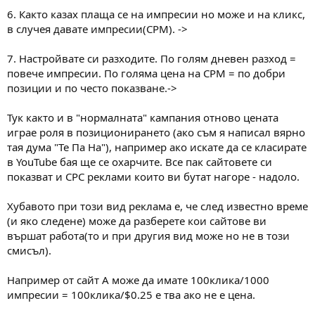
6. Както казах плаща се на импресии но може и на кликс,
в случея давате импресии(CPM). ->
7. Настройвате си разходите. По голям дневен разход =
повече импресии. По голяма цена на CPM = по добри
позиции и по често показване.->
Тук както и в "нормалната" кампания отново цената
играе роля в позиционирането (ако съм я написал вярно
тая дума "Те Па На"), например ако искате да се класирате
в YouTube бая ще се охарчите. Все пак сайтовете си
показват и CPC реклами които ви бутат нагоре - надоло.
Хубавото при този вид реклама е, че след известно време
(и яко следене) може да разберете кои сайтове ви
вършат работа(то и при другия вид може но не в този
смисъл).
Например от сайт А може да имате 100клика/1000
импресии = 100клика/$0.25 е тва ако не е цена.