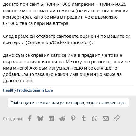
Докато при сайт Б 1клик/1000 импресии = 1клик/$0.25
пак не е много ама няма смисъл(не и ако всеки клик ви
конвертира), като се има в предвит, че е възможно
0/1000 тва са пари на вятъра.
След време си отсявате сайтовете оценени по Вашите си
критерии (Conversion/Clicks/Impression).
Дано съм се справил като се има в предвит, че това е
първата статия която пиша. И sorry за грешките, знам че
има много! Ако съм изпуснал нещо и се сетя ще го
добавя. Също така ако някой има още инфо може да
драсне нещо.
Healthy Products
Snimki
Love
Трябва да си влезнал или регистриран, за да отговориш тук.
Facebook
Bluesky
LinkedIn
Reddit
Pinterest
Tumblr
WhatsApp
Email
Link
Сподели: