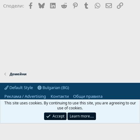
Facebook
Bluesky
LinkedIn
Reddit
Pinterest
Tumblr
WhatsApp
Email
Link
Сподели:
Домейни
Default Style
Bulgarian (BG)
Реклама / Advertising
Контакти
Общи правила
Декларация за поверителност
Помощ
Начало
R
This site uses cookies. By continuing to use this site, you are agreeing to our
S
use of cookies.
S
Predpriemach.com © 2006-2026. Hosting by:
Accept
Learn more.…