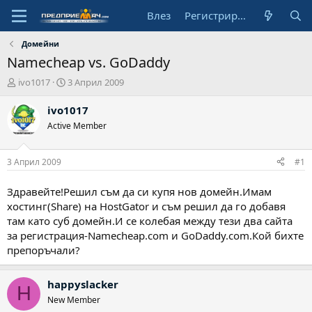
Влез
Регистрирай се
Домейни
Namecheap vs. GoDaddy
А
Н
ivo1017
3 Април 2009
в
а
т
ч
ivo1017
о
а
Active Member
р
л
н
а
3 Април 2009
#1
д
а
Здравейте!Решил съм да си купя нов домейн.Имам
т
хостинг(Share) на HostGator и съм решил да го добавя
а
там като суб домейн.И се колебая между тези два сайта
за регистрация-Namecheap.com и GoDaddy.com.Кой бихте
препоръчали?
happyslacker
H
New Member