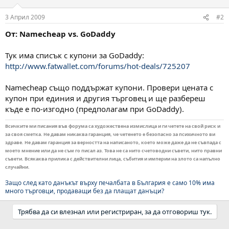
3 Април 2009
#2
От: Namecheap vs. GoDaddy
Тук има списък с купони за GoDaddy:
http://www.fatwallet.com/forums/hot-deals/725207
Namecheap също поддържат купони. Провери цената с
купон при единия и другия търговец и ще разбереш
къде е по-изгодно (предполагам при GoDaddy).
Всичките ми писания във форума са художествена измислица и ги четете на свой риск и
за своя сметка. Не давам никаква гаранция, че четенето е безопасно за психичното ви
здраве. Не давам гаранция за верността на написаното, което може даже да не съвпада с
моето мнение или да не съм го писал аз. Това не са нито счетоводни съвети, нито правни
съвети. Всякаква прилика с действителни лица, събития и империи на злото са напълно
случайни.
Защо след като данъкът върху печалбата в България е само 10% има
много търговци, продаващи без да плащат данъци?
Трябва да си влезнал или регистриран, за да отговориш тук.