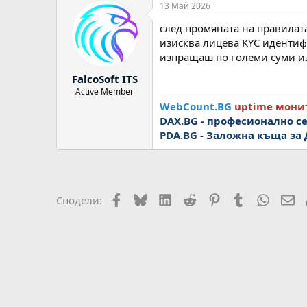
13 Май 2026
к
ц
след промяната на правилат
и
и
изисква лицева KYC идентиф
:
изпращаш по големи суми из
FalcoSoft ITS
Active Member
WebCount.BG
uptime монит
DAX.BG - професионално 
PDA.BG
- Заложна къща за
Facebook
Bluesky
LinkedIn
Reddit
Pinterest
Tumblr
WhatsA
Em
Сподели: