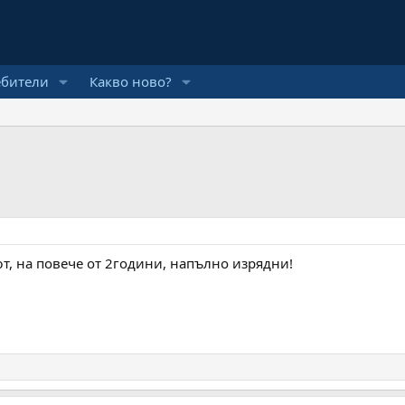
ебители
Какво ново?
, на повече от 2години, напълно изрядни!