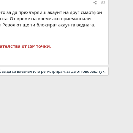
#2
то за да прехвърлиш акаунт на друг смартфон
унта. От време на време ако приемаш или
 Револют ще ти блокират акаунта веднага.
телства от ISP точки
.
бва да си влезнал или регистриран, за да отговориш тук.