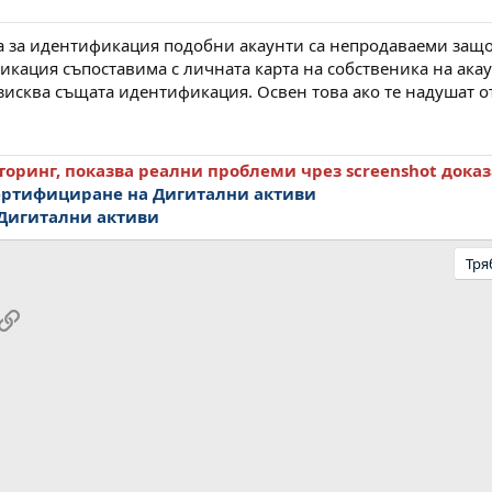
а за идентификация подобни акаунти са непродаваеми защо
икация съпоставима с личната карта на собственика на ака
исква същата идентификация. Освен това ако те надушат от
оринг, показва реални проблеми чрез screenshot доказа
сертифициране на Дигитални активи
 Дигитални активи
Тря
pp
ail
Link