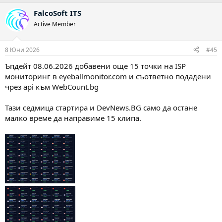
а
FalcoSoft ITS
к
ц
Active Member
и
и
:
8 Юни 2026
#45
Ъпдейт 08.06.2026 добавени още 15 точки на ISP
мониторинг в eyeballmonitor.com и съответно подадени
чрез api към WebCount.bg
Тази седмица стартира и DevNews.BG само да остане
малко време да направиме 15 клипа.