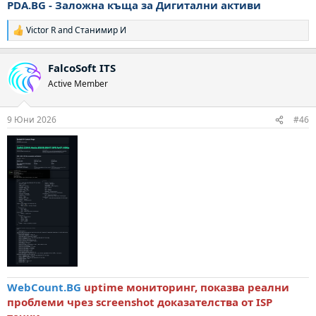
PDA.BG
- Заложна къща за Дигитални активи
Victor R
and
Станимир И
Р
е
а
FalcoSoft ITS
к
ц
Active Member
и
и
:
9 Юни 2026
#46
WebCount.BG
uptime мониторинг, показва реални
проблеми чрез screenshot доказателства от ISP