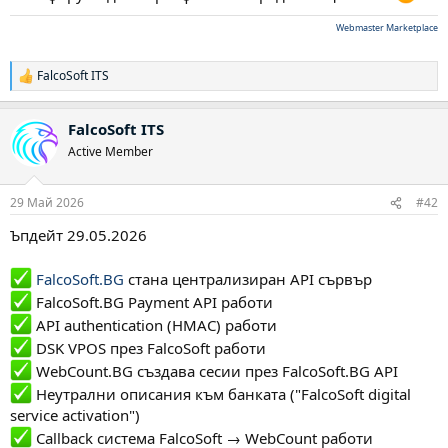
Webmaster Marketplace
FalcoSoft ITS
Р
е
а
FalcoSoft ITS
к
ц
Active Member
и
и
:
29 Май 2026
#42
Ъпдейт 29.05.2026
FalcoSoft.BG
стана централизиран API сървър
FalcoSoft.BG Payment API работи
API authentication (HMAC) работи
DSK VPOS през FalcoSoft работи
WebCount.BG създава сесии през FalcoSoft.BG API
Неутрални описания към банката ("FalcoSoft digital
service activation")
Callback система FalcoSoft → WebCount работи