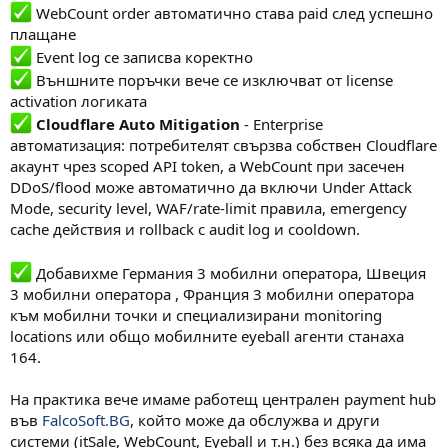
WebCount order автоматично става paid след успешно
плащане
Event log се записва коректно
Външните поръчки вече се изключват от license
activation логиката
Cloudflare Auto Mitigation
- Enterprise
автоматизация: потребителят свързва собствен Cloudflare
акаунт чрез scoped API token, а WebCount при засечен
DDoS/flood може автоматично да включи Under Attack
Mode, security level, WAF/rate-limit правила, emergency
cache действия и rollback с audit log и cooldown.
Добавихме Германия 3 мобилни оператора, Швеция
3 мобилни оператора , Франция 3 мобилни оператора
към мобилни точки и специализирани monitoring
locations или общо мобилните eyeball агенти станаха
164.
На практика вече имаме работещ централен payment hub
във
FalcoSoft.BG
, който може да обслужва и други
системи (itSale, WebCount, Eyeball и т.н.) без всяка да има