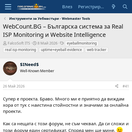
Влез
Регистрирай се
Инструменти за Уебмастъри - Webmaster Tools
WebCount.BG – Българска система за Real
ISP Monitoring и Website Intelligence
А
Н
Т
FalcoSoft ITS
8 Май 2026
eyeballmonitoring
в
а
а
real isp monitoring
uptime+eyeball evidence
web tracker
т
ч
г
о
а
о
р
$INeed$
л
в
н
е
Well-Known Member
а
д
а
26 Май 2026
#41
т
а
Супер е проекта. Браво. Много ми е приятно да виждам
хора от тук с наистина стойностни и значими за онлайна
проекти.
Как са нещата с този форум, не съм чеквал. Да си сложи и
този форум един сертификат. Според мен ще мине.