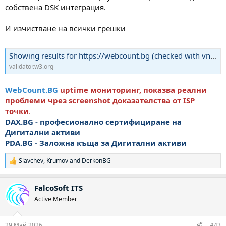
собствена DSK интеграция.
И изчистване на всички грешки
Showing results for https://webcount.bg (checked with vnu 26.5.21) - Nu Html Checker
validator.w3.org
WebCount.BG
uptime мониторинг, показва реални
проблеми чрез screenshot доказателства от ISP
точки
.
DAX.BG - професионално сертифициране на
Дигитални активи
PDA.BG
- Заложна къща за Дигитални активи
Slavchev
,
Krumov
and
DerkonBG
Р
е
а
FalcoSoft ITS
к
ц
Active Member
и
и
:
29 Май 2026
#43