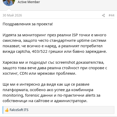
ц
Active Member
и
и
:
30 Май 2026
#44
Поздравления за проекта!
Идеята за мониторинг през реални ISP точки е много
смислена, защото често стандартните uptime системи
показват, че всичко е наред, а реалният потребител
вижда captcha, 403/522 грешки или бавно зареждане.
Харесва ми и подходът със screenshot доказателства,
защото това вече дава реална стойност при спорове с
хостинг, CDN или мрежови проблеми.
Ще ми е интересно да видя как ще се развие
платформата, особено ако успее да комбинира
monitoring, forensic данни и по-практични alerts за
собственици на сайтове и администратори.
FalcoSoft ITS
Р
е