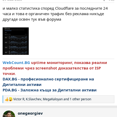
и малко статистика според Cloudflare за последните 24
часа и това е органичен трафик без реклама никъде
другаде освен тук във форума
WebCount.BG
uptime мониторинг, показва реални
проблеми чрез screenshot доказателства от ISP
точки
.
DAX.BG - професионално сертифициране на
Дигитални активи
PDA.BG
- Заложна къща за Дигитални активи
Victor R
,
K.Slavchev
,
MegaKaloyan
and 1 other person
Р
е
а
onegeorgiev
к