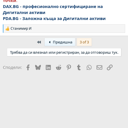
точки
.
DAX.BG - професионално сертифициране на
Дигитални активи
PDA.BG
- Заложна къща за Дигитални активи
Станимир И
Р
е
а
First
Предишна
3 of 3
к
ц
Трябва да си влезнал или регистриран, за да отговориш тук.
и
и
:
Facebook
Bluesky
LinkedIn
Reddit
Pinterest
Tumblr
WhatsApp
Email
Link
Сподели: