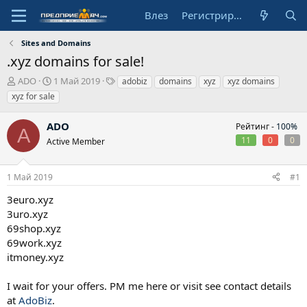
Влез
Регистрирай се
Sites and Domains
.xyz domains for sale!
А
Н
Т
ADO
1 Май 2019
adobiz
domains
xyz
xyz domains
в
а
а
xyz for sale
т
ч
г
о
а
о
ADO
Рейтинг -
100%
р
л
в
A
11
0
0
Active Member
н
е
а
д
1 Май 2019
#1
а
т
3euro.xyz
а
3uro.xyz
69shop.xyz
69work.xyz
itmoney.xyz
I wait for your offers. PM me here or visit see contact details
at
AdoBiz
.