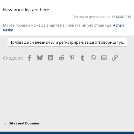
New price list are
here
.
Последно редактирано:
16 Май 2019
Моите проекти може да видите на личната ми уеб страница:
Adnan
Rasim
.
Трябва да си влезнал или регистриран, за да отговориш тук.
Facebook
Bluesky
LinkedIn
Reddit
Pinterest
Tumblr
WhatsApp
Email
Link
Сподели:
Sites and Domains