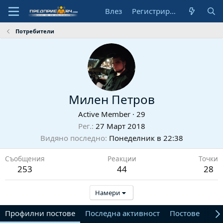
Влез
Регистрирай се
Потребители
Милен Петров
Active Member
·
29
Рег.
27 Март 2018
Видяно последно
Понеделник в 22:38
Съобщения
Реакции
Точки
253
44
28
Намери
Профилни постове
Последна активност
Постове
От