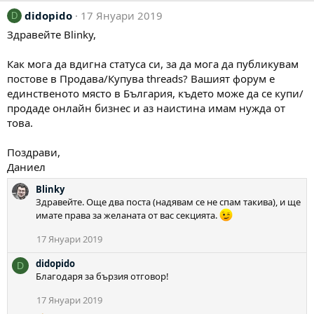
а
didopido
17 Януари 2019
к
D
ц
Здравейте Blinky,
и
и
:
Как мога да вдигна статуса си, за да мога да публикувам
постове в Продава/Купува threads? Вашият форум е
единственото място в България, където може да се купи/
продаде онлайн бизнес и аз наистина имам нужда от
това.
Поздрави,
Даниел
Blinky
Здравейте. Още два поста (надявам се не спам такива), и ще
имате права за желаната от вас секцията.
17 Януари 2019
didopido
D
Благодаря за бързия отговор!
17 Януари 2019