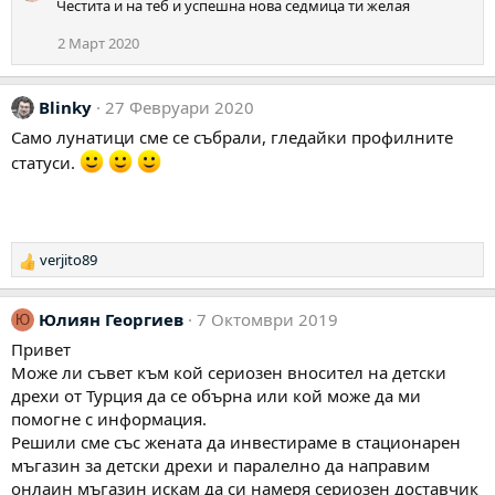
Честита и на теб и успешна нова седмица ти желая
к
ц
2 Март 2020
и
и
:
Blinky
27 Февруари 2020
Само лунатици сме се събрали, гледайки профилните
статуси.
verjito89
Р
е
а
Юлиян Георгиев
7 Октомври 2019
Ю
к
ц
Привет
и
Може ли съвет към кой сериозен вносител на детски
и
дрехи от Турция да се обърна или кой може да ми
:
помогне с информация.
Решили сме със жената да инвестираме в стационарен
мъгазин за детски дрехи и паралелно да направим
онлаин мъгазин искам да си намеря сериозен доставчик