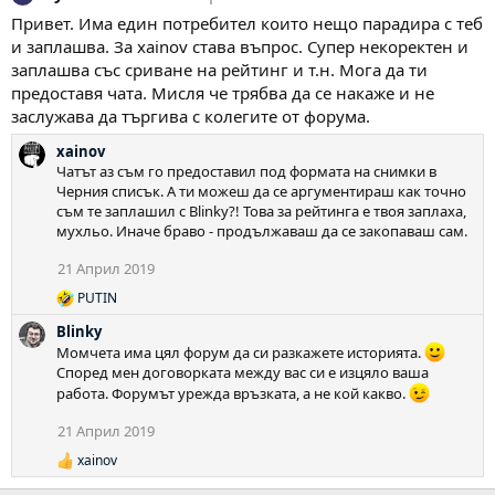
Привет. Има един потребител които нещо парадира с теб
и заплашва. За xainov става въпрос. Супер некоректен и
заплашва със сриване на рейтинг и т.н. Мога да ти
предоставя чата. Мисля че трябва да се накаже и не
заслужава да търгива с колегите от форума.
xainov
Чатът аз съм го предоставил под формата на снимки в
Черния списък. А ти можеш да се аргументираш как точно
съм те заплашил с Blinky?! Това за рейтинга е твоя заплаха,
мухльо. Иначе браво - продължаваш да се закопаваш сам.
21 Април 2019
PUTIN
Р
е
Blinky
а
Момчета има цял форум да си разкажете историята.
к
Според мен договорката между вас си е изцяло ваша
ц
работа. Форумът урежда връзката, а не кой какво.
и
и
:
21 Април 2019
xainov
Р
е