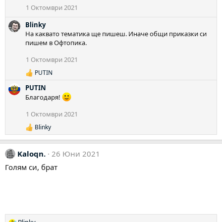
1 Октомври 2021
:
Blinky
На каквато тематика ще пишеш. Иначе общи приказки си
пишем в Офтопика.
1 Октомври 2021
PUTIN
Р
е
PUTIN
а
Благодаря!
к
ц
1 Октомври 2021
и
и
Blinky
Р
:
е
а
Kaloqn.
26 Юни 2021
к
ц
Голям си, брат
и
и
: