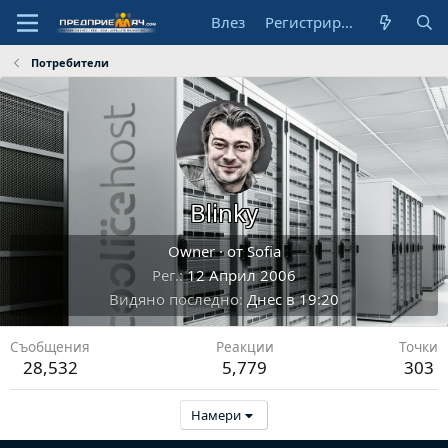
Влез
Регистрирай се
Потребители
Blinky
Owner
·
от
Sofia
Рег.
12 Април 2006
Видяно последно
Днес в 19:20
Съобщения
Реакции
Точки
28,532
5,779
303
Намери