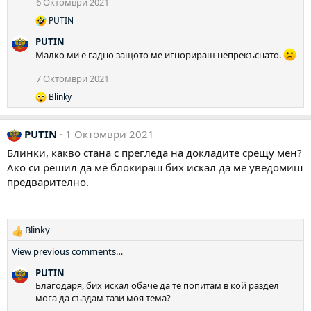
6 Октомври 2021
и
:
PUTIN
Р
е
PUTIN
а
Малко ми е гадно защото ме игнорираш непрекъснато.
к
ц
7 Октомври 2021
и
и
Blinky
Р
:
е
а
PUTIN
1 Октомври 2021
к
ц
Блинки, какво стана с прегледа на докладите срещу мен?
и
Ако си решил да ме блокираш бих искал да ме уведомиш
и
:
предварително.
Blinky
Р
е
View previous comments…
а
к
PUTIN
ц
Благодаря, бих искал обаче да те попитам в кой раздел
и
мога да създам тази моя тема?
и