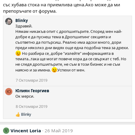
със хубава стока на приемлива цена.Ако може да ми
препоръчате от форума.
Blinky
Здравей.
Нямам никакъв опит с дропшипърите. Според мен най-
добре е да пуснеш тема в Дропшипинг секцията и
съответно да потърсиш. Реално има адски много, дори
преди няколко дни видях още една подобна тема за дрехи.
Но разбира се, добре "излейте" информацията в
темата...така ще могат повече хора да се свържат с теб. Но
не следя дропшипърите, не съм в този бизнес и не съм
наясно и за имена.
Успехи от мен.
7 Октомври 2019
Юлиян Георгиев
Ю
Ок мерси.
8 Октомври 2019
Blinky
Р
е
а
Vincent Loria
26 Май 2019
к
V