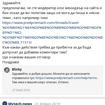
ц
Здравейте
и
предполагам, че сте модератор или мениджър на сайта и
и
:
бих искал да ви попитам защо не мога да пиша в някои
теми , като например тази
https://www.predpriemach.com/threads/travel-
%D0%B0%D1%84%D0%B8%D0%BB%D0%B8%D0%B5%D0%
B9%D1%82-
%D0%BF%D1%80%D0%BE%D0%B3%D1%80%D0%B0%D0%B
C%D0%B8.71513/
Към какви действия трябва да прибягна за да бъда
допуснат да добавям коментари там?
Ще очаквам вашия отговор
Поздрави
Blinky
Здравейте, и добре дошли. Можете да се запознаете
справилата тук:
https://www.predpriemach.com/help/terms
.
Там има и вашия казус описан. Успехи.
27 Май 2019
Mytech-news
21 Април 2019
M