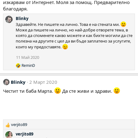
изкарвам от Интернет. Моля за помощ. Предварително
благодаря.
Blinky
Здравейте. Не пишете на лично. Това е на стената ми.
Може да пишете на лично, но най-добре отворете тема, в
която да споменете какво можете и как бихте могили да сте
полезна на другите с цел да ви бъде заплатено за услугите,
които му предоставяте.
11 Май 2020
ReminD
Р
е
а
Blinky
2 Март 2020
к
ц
Честит ти баба Марта.
Да сте живи и здрави.
и
и
:
verjito89
Р
е
verjito89
а