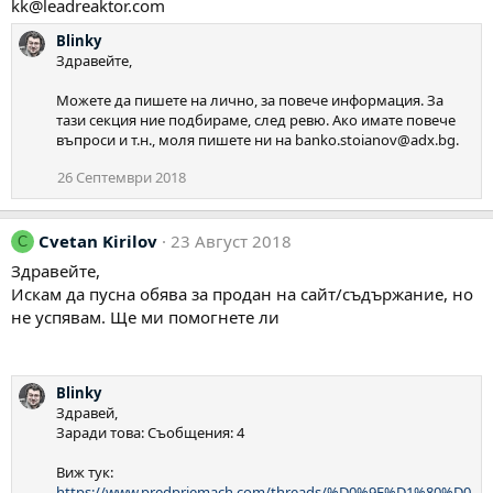
kk@leadreaktor.com
Blinky
Здравейте,
Можете да пишете на лично, за повече информация. За
тази секция ние подбираме, след ревю. Ако имате повече
въпроси и т.н., моля пишете ни на
banko.stoianov@adx.bg
.
26 Септември 2018
Cvetan Kirilov
23 Август 2018
C
Здравейте,
Искам да пусна обява за продан на сайт/съдържание, но
не успявам. Ще ми помогнете ли
Blinky
Здравей,
Заради това: Съобщения: 4
Виж тук:
https://www.predpriemach.com/threads/%D0%9F%D1%80%D0