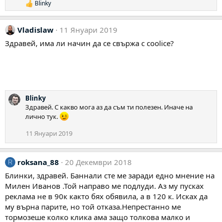
Blinky
Р
е
а
Vladislaw
11 Януари 2019
к
ц
Здравей, има ли начин да се свържа с coolice?
и
и
:
Blinky
Здравей. С какво мога аз да съм ти полезен. Иначе на
лично тук.
11 Януари 2019
roksana_88
20 Декември 2018
R
Блинки, здравей. Баннали сте ме заради едно мнение на
Милен Иванов .Той направо ме подлуди. Аз му пусках
реклама не в 90к както бях обявила, а в 120 к. Исках да
му върна парите, но той отказа.Непрестанно ме
тормозеше колко клика ама защо толкова малко и