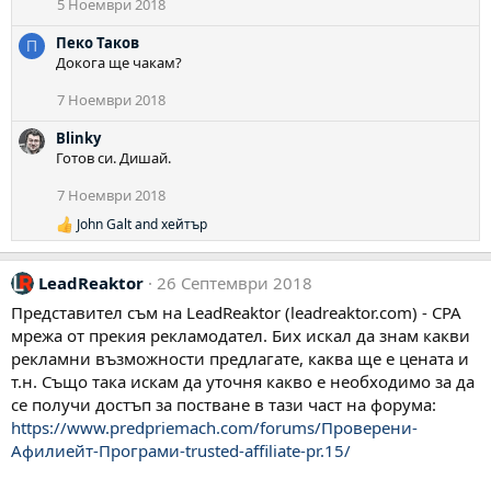
5 Ноември 2018
Пеко Таков
П
Докога ще чакам?
7 Ноември 2018
Blinky
Готов си. Дишай.
7 Ноември 2018
John Galt
and
хейтър
Р
е
а
LeadReaktor
26 Септември 2018
к
ц
Представител съм на LeadReaktor (leadreaktor.com) - CPA
и
мрежа от прекия рекламодател. Бих искал да знам какви
и
:
рекламни възможности предлагате, каква ще е цената и
т.н. Също така искам да уточня какво е необходимо за да
се получи достъп за постване в тази част на форума:
https://www.predpriemach.com/forums/Проверени-
Афилиейт-Програми-trusted-affiliate-pr.15/