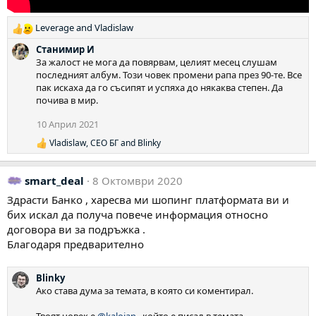
Leverage
and
Vladislaw
Р
е
Станимир И
а
За жалост не мога да повярвам, целият месец слушам
к
последният албум. Този човек промени рапа през 90-те. Все
ц
пак искаха да го съсипят и успяха до някаква степен. Да
и
почива в мир.
и
:
10 Април 2021
Vladislaw
,
СЕО БГ
and
Blinky
Р
е
а
smart_deal
8 Октомври 2020
к
ц
Здрасти Банко , харесва ми шопинг платформата ви и
и
бих искал да получа повече информация относно
и
:
договора ви за подръжка .
Благодаря предварително
Blinky
Ако става дума за темата, в която си коментирал.
Твоят човек е
@kaloian
, който е писал в темата.