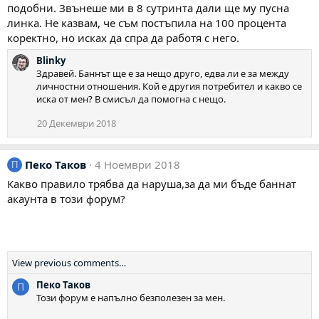
подобни. Звънеше ми в 8 сутринта дали ще му пусна
линка. Не казвам, че съм постъпила на 100 процента
коректно, но исках да спра да работя с него.
Blinky
Здравей. Баннът ще е за нещо друго, едва ли е за между
личностни отношения. Кой е другия потребител и какво се
иска от мен? В смисъл да помогна с нещо.
20 Декември 2018
Пеко Таков
4 Ноември 2018
П
Какво правило трябва да наруша,за да ми бъде баннат
акаунта в този форум?
View previous comments…
Пеко Таков
П
Този форум е напълно безполезен за мен.