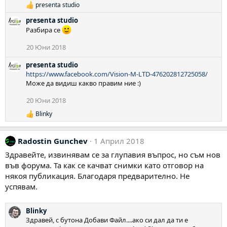
presenta studio
Р
е
presenta studio
а
Разбира се
к
ц
20 Юни 2018
и
и
presenta studio
:
https://www.facebook.com/Vision-M-LTD-476202812725058/
Може да видиш какво правим ние :)
20 Юни 2018
Blinky
Р
е
а
Radostin Gunchev
1 Април 2018
к
ц
Здравейте, извинявам се за глупавия въпрос, но съм нов
и
във форума. Та как се качват снимки като отговор на
и
:
някоя публикация. Благодаря предварително. Не
успявам.
Blinky
Здравей, с бутона Добави Файл....ако си дал да ти е