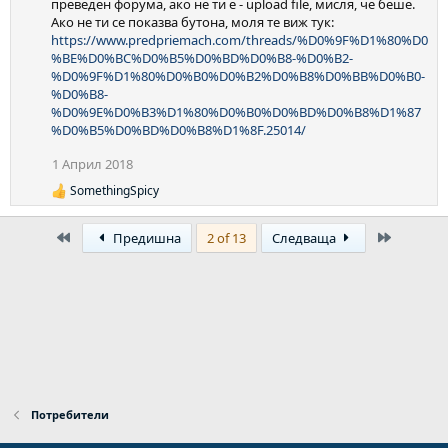
преведен форума, ако не ти е - upload file, мисля, че беше.
Ако не ти се показва бутона, моля те виж тук:
https://www.predpriemach.com/threads/%D0%9F%D1%80%D0
%BE%D0%BC%D0%B5%D0%BD%D0%B8-%D0%B2-
%D0%9F%D1%80%D0%B0%D0%B2%D0%B8%D0%BB%D0%B0-
%D0%B8-
%D0%9E%D0%B3%D1%80%D0%B0%D0%BD%D0%B8%D1%87
%D0%B5%D0%BD%D0%B8%D1%8F.25014/
1 Април 2018
SomethingSpicy
Р
е
а
First
Last
Предишна
2 of 13
Следваща
к
ц
и
и
:
Потребители