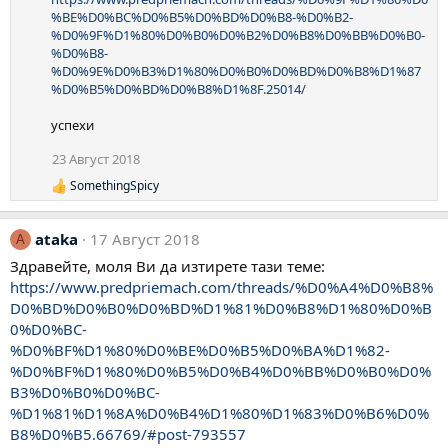
%BE%D0%BC%D0%B5%D0%BD%D0%B8-%D0%B2-
%D0%9F%D1%80%D0%B0%D0%B2%D0%B8%D0%BB%D0%B0-
%D0%B8-
%D0%9E%D0%B3%D1%80%D0%B0%D0%BD%D0%B8%D1%87
%D0%B5%D0%BD%D0%B8%D1%8F.25014/
успехи
23 Август 2018
SomethingSpicy
Р
е
а
ataka
17 Август 2018
к
A
ц
Здравейте, моля Ви да изтирете тази теме:
и
https://www.predpriemach.com/threads/%D0%A4%D0%B8%
и
:
D0%BD%D0%B0%D0%BD%D1%81%D0%B8%D1%80%D0%B
0%D0%BC-
%D0%BF%D1%80%D0%BE%D0%B5%D0%BA%D1%82-
%D0%BF%D1%80%D0%B5%D0%B4%D0%BB%D0%B0%D0%
B3%D0%B0%D0%BC-
%D1%81%D1%8A%D0%B4%D1%80%D1%83%D0%B6%D0%
B8%D0%B5.66769/#post-793557