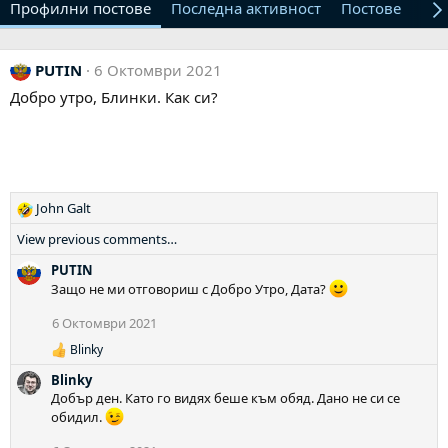
Профилни постове
Последна активност
Постове
От
PUTIN
6 Октомври 2021
Добро утро, Блинки. Как си?
John Galt
Р
е
View previous comments…
а
к
PUTIN
ц
Защо не ми отговориш с Добро Утро, Дата?
и
6 Октомври 2021
и
:
Blinky
Р
е
Blinky
а
Добър ден. Като го видях беше към обяд. Дано не си се
к
обидил.
ц
и