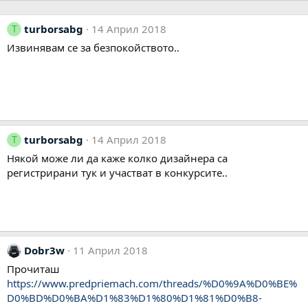
turborsabg
14 Април 2018
T
Извинявам се за безпокойството..
turborsabg
14 Април 2018
T
Някой може ли да каже колко дизайнера са
регистрирани тук и участват в конкурсите..
Dobr3w
11 Април 2018
Прочиташ
https://www.predpriemach.com/threads/%D0%9A%D0%BE%
D0%BD%D0%BA%D1%83%D1%80%D1%81%D0%B8-