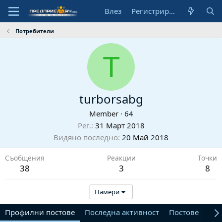
Влез
Регистрирай се
Потребители
T
turborsabg
Member
·
64
Рег.
31 Март 2018
Видяно последно
20 Май 2018
Съобщения
Реакции
Точки
38
3
8
Намери
Профилни постове
Последна активност
Постове
От