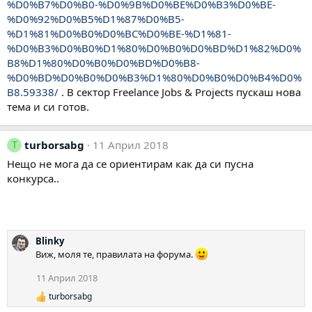
%D0%B7%D0%B0-%D0%9B%D0%BE%D0%B3%D0%BE-
%D0%92%D0%B5%D1%87%D0%B5-
%D1%81%D0%B0%D0%BC%D0%BE-%D1%81-
%D0%B3%D0%B0%D1%80%D0%B0%D0%BD%D1%82%D0%
B8%D1%80%D0%B0%D0%BD%D0%B8-
%D0%BD%D0%B0%D0%B3%D1%80%D0%B0%D0%B4%D0%
B8.59338/
. В сектор Freelance Jobs & Projects пускаш нова
тема и си готов.
turborsabg
11 Април 2018
T
Нещо не мога да се ориентирам как да си пусна
конкурса..
Blinky
Виж, моля те, правилата на форума.
11 Април 2018
turborsabg
Р