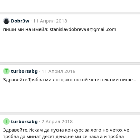
Dobr3w
11 Април 2018
пиши ми на имейл:
stanislavdobrev98@gmail.com
turborsabg
11 Април 2018
T
Здравейте.Трябва ми лого,ако някой чете нека ми пише...
turborsabg
2 Април 2018
T
Здравейте.Искам да пусна конкурс за лого но четох че
трябва да минат десет дена,не ми се чака а и трябва