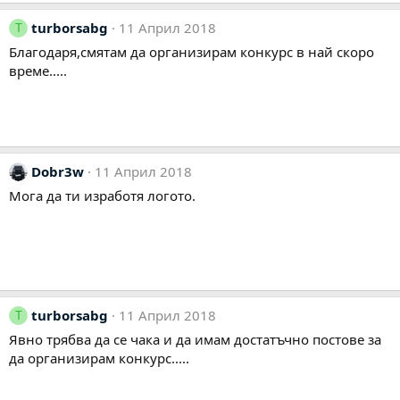
е
а
turborsabg
11 Април 2018
к
T
ц
Благодаря,смятам да организирам конкурс в най скоро
и
време.....
и
:
Dobr3w
11 Април 2018
Мога да ти изработя логото.
turborsabg
11 Април 2018
T
Явно трябва да се чака и да имам достатъчно постове за
да организирам конкурс.....