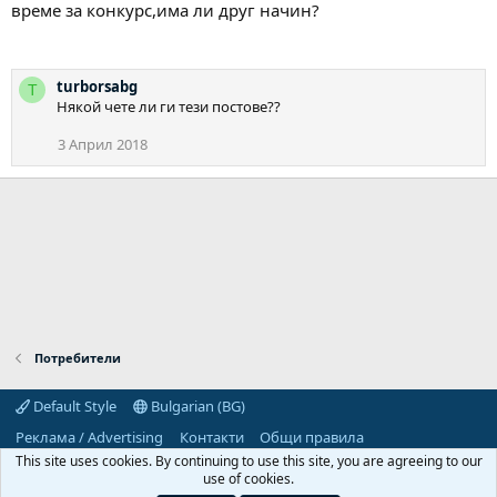
време за конкурс,има ли друг начин?
turborsabg
T
Някой чете ли ги тези постове??
3 Април 2018
Потребители
Default Style
Bulgarian (BG)
Реклама / Advertising
Контакти
Общи правила
Декларация за поверителност
Помощ
Начало
R
This site uses cookies. By continuing to use this site, you are agreeing to our
S
use of cookies.
S