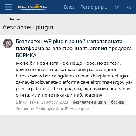
Влез
Регистрирай се
Тагове
безплатен plugin
Безплатен WP plugin за най-използваната
платформа за електронна търговия предлага
БОРИКА
Може би новината не е нещо ново, но за тези,
които не знаят и искат картови разплащания:
https://www.borica.bg/latest/novini/bezplaten-plugin-
za-nay-izpolzvanata-platforma-za-elektronna-targoviya-
predlaga-borika Ще се радвам, ако някой сподели и
опита. Или поне някакви наблюдения.
Blinky
Тема
21 Април 2023
безплатен
plugin
борика
Отговори: 3
Форум:
WordPress Форум