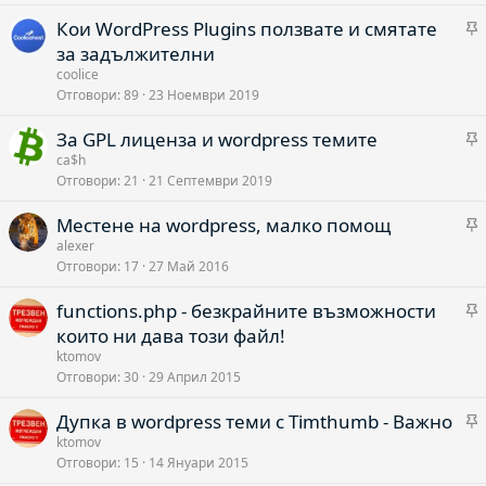
о
Кои WordPress Plugins ползвате и смятате
а
за задължителни
coolice
Отговори
89
23 Ноември 2019
о
За GPL лиценза и wordpress темите
а
ca$h
Отговори
21
21 Септември 2019
Местене на wordpress, малко помощ
о
а
alexer
Отговори
17
27 Май 2016
functions.php - безкрайните възможности
о
а
които ни дава този файл!
ktomov
Отговори
30
29 Април 2015
о
Дупка в wordpress теми с Timthumb - Важно
а
ktomov
Отговори
15
14 Януари 2015