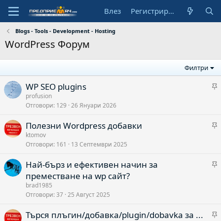
Влез
Регистрирай се
Blogs - Tools - Development - Hosting
WordPress Форум
Филтри
WP SEO plugins
а
profusion
Отговори
129
26 Януари 2026
Полезни Wordpress добавки
о
а
ktomov
Отговори
161
13 Септември 2025
Най-бърз и ефективен начин за
о
а
преместване на wp сайт?
brad1985
Отговори
37
25 Август 2025
о
Търся плъгин/добавка/plugin/dobavka за ...