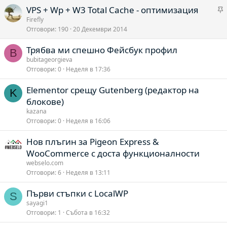
VPS + Wp + W3 Total Cache - оптимизация
о
а
Firefly
Отговори
190
20 Декември 2014
Трябва ми спешно Фейсбук профил
о
B
bubitageorgieva
Отговори
0
Неделя в 17:36
Elementor срещу Gutenberg (редактор на
K
блокове)
kazana
Отговори
0
Неделя в 16:06
Нов плъгин за Pigeon Express &
WooCommerce с доста функционалности
webselo.com
Отговори
6
Неделя в 13:11
Първи стъпки с LocalWP
S
sayagi1
Отговори
1
Събота в 16:32