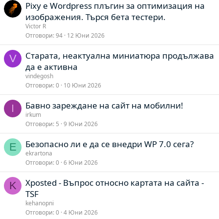
Pixy е Wordpress плъгин за оптимизация на
изображения. Търся бета тестери.
Victor R
Отговори
94
12 Юни 2026
Старата, неактуална миниатюра продължава
V
да е активна
vindegosh
Отговори
0
10 Юни 2026
Бавно зареждане на сайт на мобилни!
I
irkum
Отговори
5
9 Юни 2026
Безопасно ли е да се внедри WP 7.0 сега?
E
ekrartona
Отговори
0
6 Юни 2026
Xposted - Въпрос относно картата на сайта -
K
TSF
kehanopni
Отговори
0
4 Юни 2026