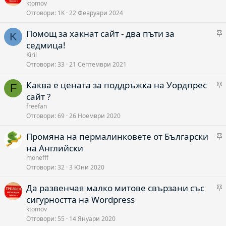
а
ktomov
Отговори
1K
22 Февруари 2024
Помощ за хакнат сайт - два пъти за
о
K
а
седмица!
Kiril
Отговори
33
21 Септември 2021
о
Каква е цената за поддръжка на Уордпрес
F
а
сайт ?
freefan
Отговори
69
26 Ноември 2020
о
Промяна на пермалинковете от Български
а
на Английски
monefff
Отговори
32
3 Юни 2020
о
Да развенчая малко митове свързани със
а
сигурността на Wordpress
ktomov
Отговори
55
14 Януари 2020