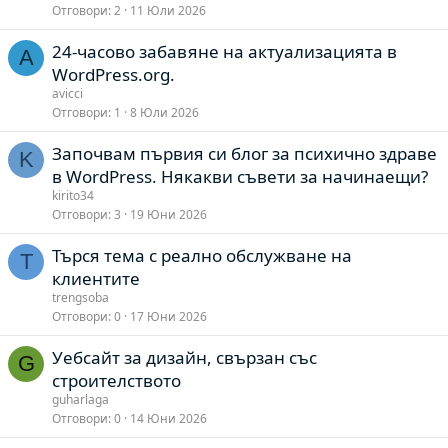
Отговори
2
11 Юли 2026
24-часово забавяне на актуализацията в
A
WordPress.org.
avicci
Отговори
1
8 Юли 2026
Започвам първия си блог за психично здраве
K
в WordPress. Някакви съвети за начинаещи?
kirito34
Отговори
3
19 Юни 2026
Търся тема с реално обслужване на
T
клиентите
trengsoba
Отговори
0
17 Юни 2026
Уебсайт за дизайн, свързан със
G
строителството
guharlaga
Отговори
0
14 Юни 2026