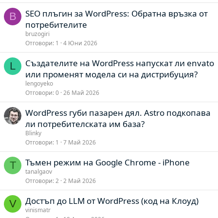
SEO плъгин за WordPress: Обратна връзка от
B
потребителите
bruzogiri
Отговори
1
4 Юни 2026
Създателите на WordPress напускат ли envato
L
или променят модела си на дистрибуция?
lengoyeko
Отговори
0
26 Май 2026
WordPress губи пазарен дял. Astro подкопава
ли потребителската им база?
Blinky
Отговори
1
7 Май 2026
Тъмен режим на Google Chrome - iPhone
T
tanalgaov
Отговори
2
2 Май 2026
Достъп до LLM от WordPress (код на Клоуд)
V
vinismatr