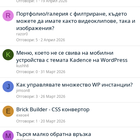
Отговори
1
19 Април 2026
Портфолио/галерия с филтриране, където
R
можете да имате както видеоклипове, така и
изображения?
razor0
Отговори
5
2 Април 2026
Меню, което не се свива на мобилни
K
устройства с темата Kadence на WordPress
kushh8
Отговори
0
31 Март 2026
Как управлявате множество WP инстанции?
J
jimson8
Отговори
3
26 Март 2026
Brick Builder - CSS конвертор
E
exeoe4
Отговори
1
20 Март 2026
Търся малко обратна връзка
M
metaverse