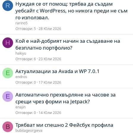
Нуждая се от помощ: трябва да създам
R
уебсайт с WordPress, но никога преди не съм
го използвал.
rarino5
Отговори
5
28 Юли 2026
Кой е най-добрият начин за създаване на
H
безплатно портфолио?
hakiyu
Отговори
6
23 Юли 2026
Актуализации за Avada и WP 7.0.1
E
endros
Отговори
0
17 Юли 2026
Автоматично прехвърляне на часове за
E
срещи чрез форми на Jetpack?
enajin
Отговори
0
14 Юли 2026
Трябват ми спешно 2 Фейсбук профила
B
bubitageorgieva