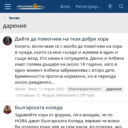
Влез
Регистрирай се
Тагове
дарение
Дайте да помогнем на тези добри хора
Колеги, включвам се с молба да помогнем на хора
в нужда, които са мои съседи и живеем в един и
същи вход. Ето каква е ситуацията. Данчо и Албена
имат голяма дъщеря на около 18 години, като в
един момент Албена забременява с второ дете.
Бременността протича нормално, но в периода
около раждането...
desoe
Тема
11 Април 2022
благотворителност
дарение
Отговори: 12
Форум:
Webmaster's Off Topic
Българската коледа
Здравейте хора от форума, сега виждам, че по
НОВА дават Българската Коледа, вярвам че всеки
би отделил един лев за тази кауза. Аз отделих, ако