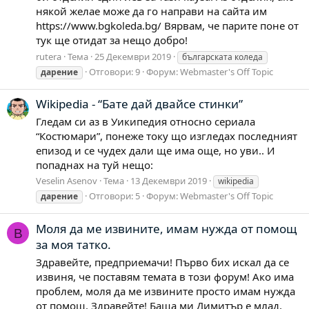
някой желае може да го направи на сайта им
https://www.bgkoleda.bg/ Вярвам, че парите поне от
тук ще отидат за нещо добро!
rutera
Тема
25 Декември 2019
българската коледа
Отговори: 9
Форум:
Webmaster's Off Topic
дарение
Wikipedia - “Бате дай двайсе стинки”
Гледам си аз в Уикипедия относно сериала
“Костюмари”, понеже току що изгледах последният
епизод и се чудех дали ще има още, но уви.. И
попаднах на туй нещо:
Veselin Asenov
Тема
13 Декември 2019
wikipedia
Отговори: 5
Форум:
Webmaster's Off Topic
дарение
Моля да ме извините, имам нужда от помощ
В
за моя татко.
Здравейте, предприемачи! Първо бих искал да се
извиня, че поставям темата в този форум! Ако има
проблем, моля да ме извините просто имам нужда
от помощ. Здравейте! Баща ми Димитър е млад,