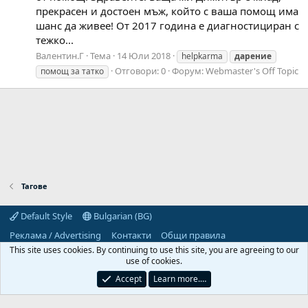
прекрасен и достоен мъж, който с ваша помощ има
шанс да живее! От 2017 година е диагностициран с
тежко...
Валентин.Г
Тема
14 Юли 2018
helpkarma
дарение
Отговори: 0
Форум:
Webmaster's Off Topic
помощ за татко
Тагове
Default Style
Bulgarian (BG)
Реклама / Advertising
Контакти
Общи правила
Декларация за поверителност
Помощ
Начало
R
This site uses cookies. By continuing to use this site, you are agreeing to our
S
use of cookies.
S
Predpriemach.com © 2006-2026. Hosting by:
Accept
Learn more.…