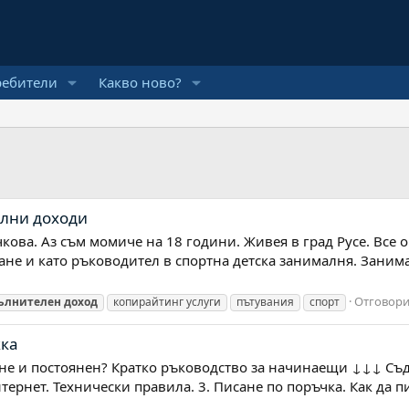
ребители
Какво ново?
елни доходи
кова. Аз съм момиче на 18 години. Живея в град Русе. Все 
ане и като ръководител в спортна детска занималня. Занима
Отговори
ълнителен
доход
копирайтинг услуги
пътувания
спорт
жка
не и постоянен? Кратко ръководство за начинаещи ↓↓↓ Съд
тернет. Технически правила. 3. Писане по поръчка. Как да 