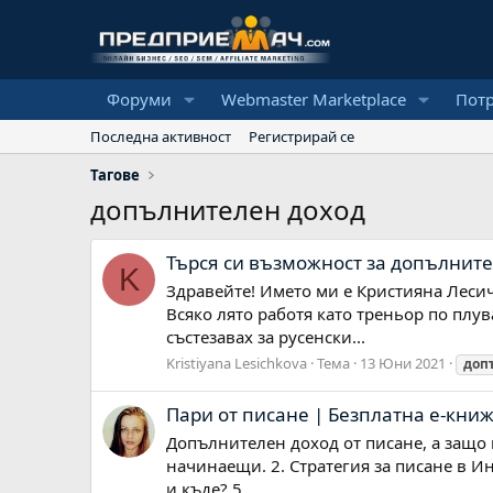
Форуми
Webmaster Marketplace
Пот
Последна активност
Регистрирай се
Тагове
допълнителен доход
Търся си възможност за допълнит
K
Здравейте! Името ми е Кристияна Лесич
Всяко лято работя като треньор по плув
състезавах за русенски...
Kristiyana Lesichkova
Тема
13 Юни 2021
доп
Пари от писане | Безплатна е-кни
Допълнителен доход от писане, а защо 
начинаещи. 2. Стратегия за писане в Ин
и къде? 5...