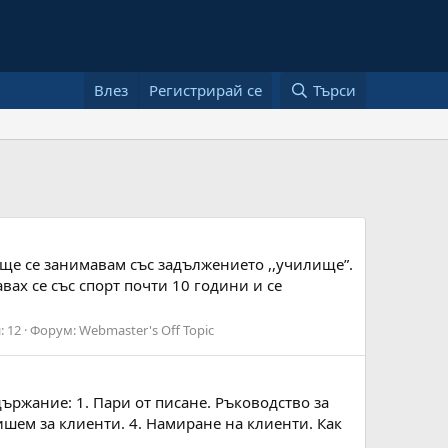
Влез
Регистрирай се
Търси
още се занимавам със задължението ,,училище”.
вах се със спорт почти 10 години и се
: 12
Форум:
Webmaster's Off Topic
ържание: 1. Пари от писане. Ръководство за
пишем за клиенти. 4. Намиране на клиенти. Как