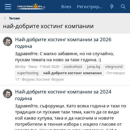
Влез
Регистрирай се
Тагове
най-добрите хостинг компании
Най-добрите хостинг компании за 2026
година
Здравейте. С малко забавяне, но не случайно,
пускам темата на ново за тази година. :)
Blinky
Тема
7 Май 2026
coolicehost
jump.bg
siteground
Отговори:
superhosting
най-добрите
хостинг
компании
17
Форум:
Хостинг Форум
Най-добрите хостинг компании за 2024
година
Здравейте, съфорумци. Като всяка година и тази по
традиция си пускаме тази тема, както да се види
кой какво купува, така и да насочим и новите
потребители в техния избора с изцяло гласове от
хората тук. Нищо платено или нагласено. :) И в