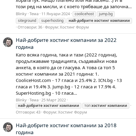
този ред на мисли, и с което трябваше да започна...
Blinky
Тема
11 Януари 2024
coolicehost
jump.bg
siteground
superhosting
най-добрите
хостинг
компании
Отговори: 36
Форум:
Хостинг Форум
Най-добрите хостинг компании за 2022
година
Като всяка година, така и тази (2022 година),
продължаваме традицията, създавайки нова
анкета, в която да се гласува. А това са топ 5
хостинг компании за 2021 година: 1.
CooliceHost.com - 17 гласа и 25.4% 2. ICN.bg - 13
гласа и 19.4% 3. Jump.bg - 12 гласа и 17.9% 4.
SuperHosting.bg - 10 гласа...
Blinky
Тема
25 Март 2022
най-добрите
хостинг
компании
топ
хостинг
компании
Отговори: 43
Форум:
Хостинг Форум
Най-добрите хостинг компании за 2018
година