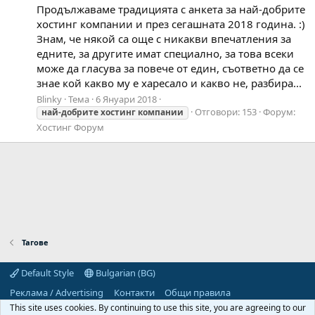
Продължаваме традицията с анкета за най-добрите
хостинг компании и през сегашната 2018 година. :)
Знам, че някой са още с никакви впечатления за
едните, за другите имат специално, за това всеки
може да гласува за повече от един, съответно да се
знае кой какво му е харесало и какво не, разбира...
Blinky
Тема
6 Януари 2018
Отговори: 153
Форум:
най-добрите
хостинг
компании
Хостинг Форум
Тагове
Default Style
Bulgarian (BG)
Реклама / Advertising
Контакти
Общи правила
Декларация за поверителност
Помощ
Начало
R
This site uses cookies. By continuing to use this site, you are agreeing to our
S