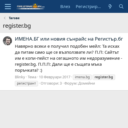
Влез
Регистрирай се
Тагове
register.bg
ИМЕНА.БГ или новия сънрайс на Регистър.бг
Навярно всеки е получил подобен мейл: Та исках
да питам само ще се възползвате ли? П.П: Сайтът
им е копи-пейст на сегашното им недоразумение -
register.bg. П.П.П: Дали ще е същата мъка
поръчката? :)
Blinky
Тема
10 Февруари 2017
imena.bg
register.bg
Отговори: 3
Форум:
Домейни
регистрант