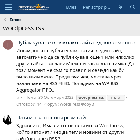
Влез
Регистрирай се
Тагове
wordpress rss
Публикуване в няколко сайта едновременно
T
Искам, когато публикувам статия в един сайт,
автоматично да се публикува в още 1 или няколко
други сайта - заглавие/текст и заглавна снимка. До
този момент не съм го правил и се чудя как би
било възможно. Преди бях чел, че става чрез
извличане на RSS FEED. Попаднах на WP RSS
Aggregator ПРО...
triki
Тема
30 Октомври 2022
wordpress
rss
плъгин
Отговори: 14
Форум:
WordPress Форум
Плъгин за новинарски сайт
Здравейте, Има ли готов плъгин за Wordpress,
който автоматично да тегли новини от друг/и
сайт/ове чрез RSS ?