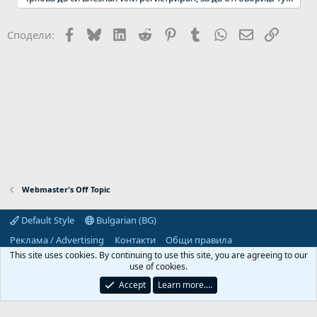
Facebook
Bluesky
LinkedIn
Reddit
Pinterest
Tumblr
WhatsApp
Email
Link
Сподели:
Webmaster's Off Topic
Default Style
Bulgarian (BG)
Реклама / Advertising
Контакти
Общи правила
Декларация за поверителност
Помощ
Начало
R
This site uses cookies. By continuing to use this site, you are agreeing to our
S
use of cookies.
S
Predpriemach.com © 2006-2026. Hosting by:
Accept
Learn more.…