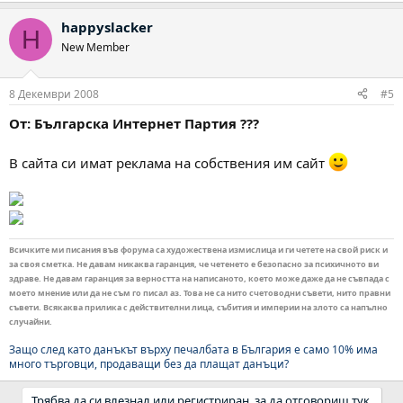
happyslacker
H
New Member
8 Декември 2008
#5
От: Българска Интернет Партия ???
В сайта си имат реклама на собствения им сайт
Всичките ми писания във форума са художествена измислица и ги четете на свой риск и
за своя сметка. Не давам никаква гаранция, че четенето е безопасно за психичното ви
здраве. Не давам гаранция за верността на написаното, което може даже да не съвпада с
моето мнение или да не съм го писал аз. Това не са нито счетоводни съвети, нито правни
съвети. Всякаква прилика с действителни лица, събития и империи на злото са напълно
случайни.
Защо след като данъкът върху печалбата в България е само 10% има
много търговци, продаващи без да плащат данъци?
Трябва да си влезнал или регистриран, за да отговориш тук.