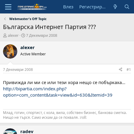
Влез
Регистрирай се
Webmaster's Off Topic
Българска Интернет Партия ???
А
Н
alexer
7 Декември 2008
в
а
т
ч
alexer
о
а
Active Member
р
л
н
а
7 Декември 2008
#1
д
а
Привижда ли ми се или тези хора нещо се побъркаха...
т
http://bipartia.com/index.php?
а
option=com_content&task=view&id=630&Itemid=39
Млад, готин, спортист, с кола, вила, собствен бизнес, банкова сметка.
Нищо не търся. Само искам да се похваля. :roll:
radev