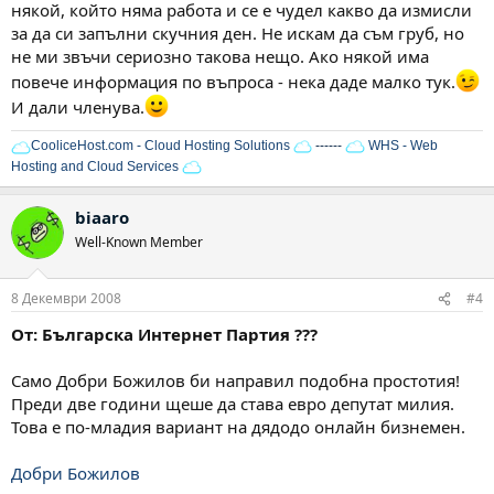
някой, който няма работа и се е чудел какво да измисли
за да си запълни скучния ден. Не искам да съм груб, но
не ми звъчи сериозно такова нещо. Ако някой има
повече информация по въпроса - нека даде малко тук.
И дали членува.
CooliceHost.com - Cloud Hosting Solutions
------
WHS - Web
Hosting and Cloud Services
biaaro
Well-Known Member
8 Декември 2008
#4
От: Българска Интернет Партия ???
Само Добри Божилов би направил подобна простотия!
Преди две години щеше да става евро депутат милия.
Това е по-младия вариант на дядодо онлайн бизнемен.
Добри Божилов