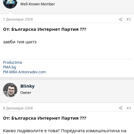
Well-Known Member
7 Декември 2008
#2
От: Българска Интернет Партия ???
заеби тия шитз
Productima
PMA.bg
PM.MBA
Antonradev.com
Blinky
Owner
8 Декември 2008
#3
От: Българска Интернет Партия ???
Какво подяволите е това? Поредната измишльотина на