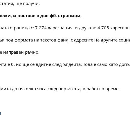
статия, ще получи:
ежи, и постове в две фб. страници.
ата страница с: 7 274 харесвания, и другата: 4 705 харесван
к под формата на текстов фаил, с адресите на другите соци
де направен ръчно.
нта е 0, но ще се вдигне след ъпдейта. Това е само като до
мита до няколко часа след поръчката, в работно време.
s