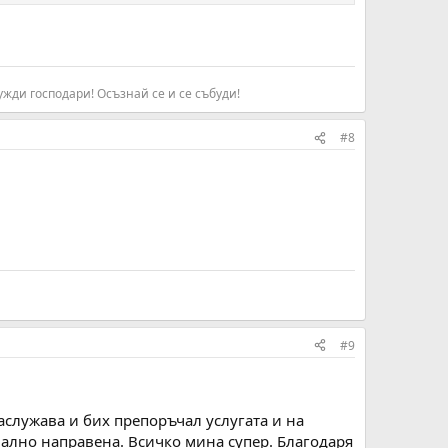
жди господари! Осъзнай се и се събуди!​
#8
#9
аслужава и бих препоръчал услугата и на
нално направена. Всичко мина супер. Благодаря