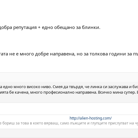
добра репутация + едно обещано за блинки.
тата не е много добре направена, но за толкова години за п
а едно много високо ниво. Смея да твърдя, че линка си заслужава и б
ията бе качена, много професионално направена. Всичко мина супер. Б
http://alien-hosting.com/
е бориш за това в което вярваш, само лъжците и глупците прислугват на чу