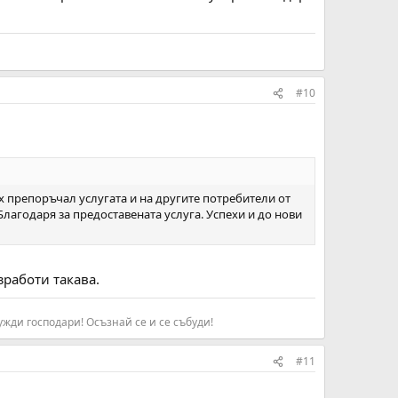
#10
их препоръчал услугата и на другите потребители от
лагодаря за предоставената услуга. Успехи и до нови
зработи такава.
жди господари! Осъзнай се и се събуди!​
#11