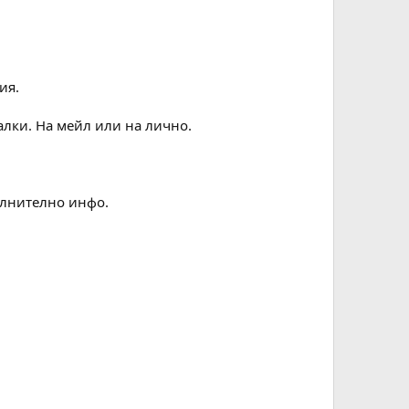
ия.
алки. На мейл или на лично.
пълнително инфо.