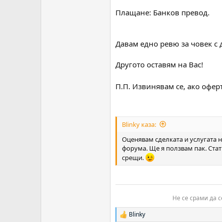
Плащане: Банков превод.
Давам едно ревю за човек с 
Другото оставям на Вас!
П.П. Извинявам се, ако офер
Blinky каза:
Оценявам сделката и услугата н
форума. Ще я ползвам пак. Стат
срещи.
Не се срами да с
Blinky
Р