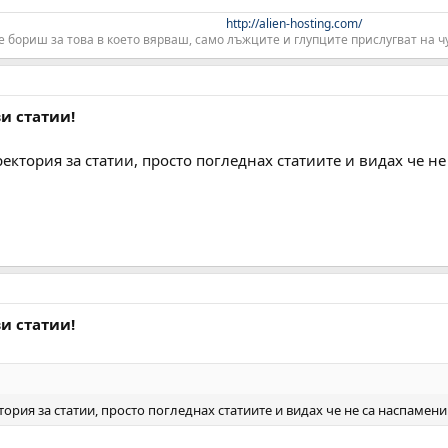
http://alien-hosting.com/
е бориш за това в което вярваш, само лъжците и глупците прислугват на чу
ви статии!
иректория за статии, просто погледнах статиите и видах че н
ви статии!
ктория за статии, просто погледнах статиите и видах че не са наспамен