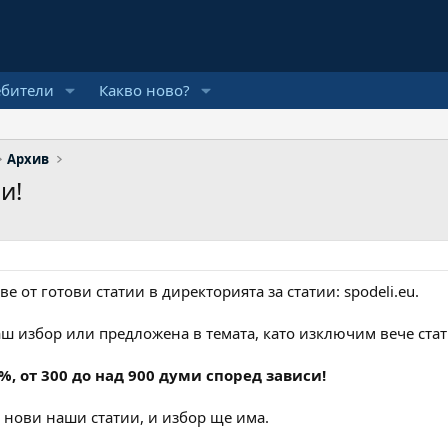
ебители
Какво ново?
Архив
и!
 от готови статии в директорията за статии: spodeli.eu.
ваш избор или предложена в темата, като изключим вече стат
%, от 300 до над 900 думи според зависи!
о нови наши статии, и избор ще има.