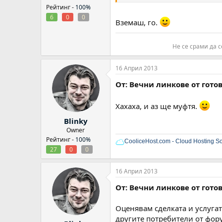
Рейтинг -
100%
6
0
0
Вземаш, го.
Не се срами да с
16 Април 2013
От: Вечни линкове от гото
Хахаха, и аз ще муфтя.
Blinky
Owner
Рейтинг -
100%
CooliceHost.com - Cloud Hosting So
27
0
0
16 Април 2013
От: Вечни линкове от гото
Оценявам сделката и услугат
другите потребители от фору