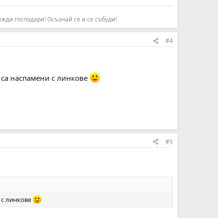
жди господари! Осъзнай се и се събуди!​
#4
е са наспамени с линкове
#5
и с линкове