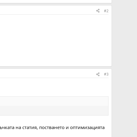
#2
#3
ръчката на статия, постването и оптимизацията