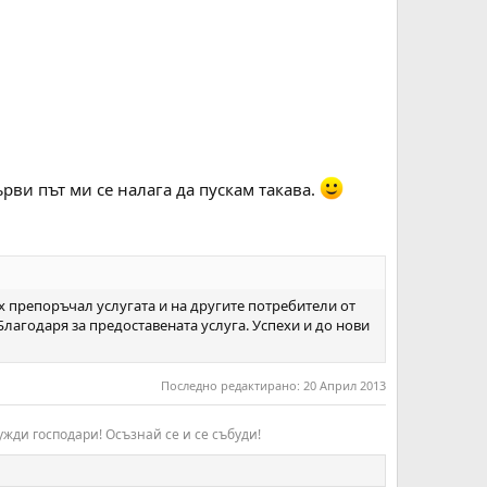
ърви път ми се налага да пускам такава.
их препоръчал услугата и на другите потребители от
лагодаря за предоставената услуга. Успехи и до нови
Последно редактирано:
20 Април 2013
жди господари! Осъзнай се и се събуди!​