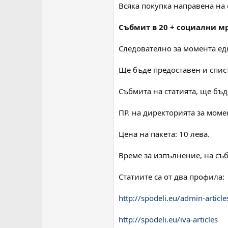
Всяка покупка направена на 
Събмит в 20 + социални мр
Следователно за момента едн
Ще бъде предоставен и списъ
Събмита на статията, ще бъ
ПР. на директорията за моме
Цена на пакета: 10 лева.
Време за изпълнение, на съб
Статиите са от два профила:
http://spodeli.eu/admin-article
http://spodeli.eu/iva-articles