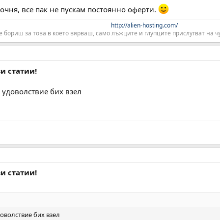
точня, все пак не пускам постоянно оферти.
http://alien-hosting.com/
е бориш за това в което вярваш, само лъжците и глупците прислугват на чу
ви статии!
с удоволствие бих взел
ви статии!
доволствие бих взел