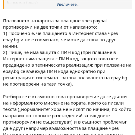
банкомат (bpay)
Увеличете...
* Получавате възможност за превод на работната заплата по
картовата Ви сметка
* Ползвате изгоден овърдрафт, разрешен по Вашата сметка
Ползването на картата за плащане чрез paypal
* Осигурявате защита на Вашите средства с уникален ПИН-код
противоречи на две точки от написаното:
1) Посочено е, че плащането в Интернет става чрез
epay.bg и не е споменато, че може да става по друг
начин.
2) Пише, че има защита с ПИН код (при плащане в
Интернет няма защита с ПИН код, защото това не е
предвидено в техническата реализация; при ползване на
epay.bg се въвежда ПИН кода еднократно при
регистрация в системата - затова ползването на epay.bg
не противоречи на тази точка).
Разбира се е възможно това противоречие да се дължи
на неформалното мислене на хората, които са писали
текста („нормалните“ хора не мислят по начина, по който
направих по-горните разсъждения! за тях двете
противоречия не съществуват) и в същност проблемът
да е друг (например възможността за плащане чрез
Интернет да може да се активира само по желание на