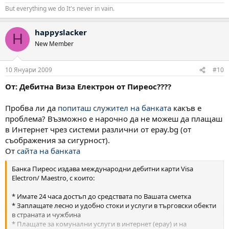
But everything we do It's never in vain.
happyslacker
H
New Member
10 Януари 2009
#10
От: Дебитна Виза Електрон от Пиреос????
Пробва ли да
попиташ служител на банката
какъв е
проблема? Възможно е нарочно да не можеш да плащаш
в Интернет чрез системи различни от epay.bg (от
съображения за сигурност).
От
сайта на банката
Банка Пиреос издава международни дебитни карти Visa
Electron/ Maestro, с които:
* Имате 24 часа достъп до средствата по Вашата сметка
* Заплащате лесно и удобно стоки и услуги в търговски обекти
в страната и чужбина
* Плащате за комунални услуги в интернет (epay) и на