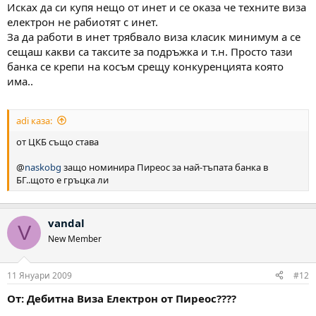
Исках да си купя нещо от инет и се оказа че техните виза
електрон не рабиотят с инет.
За да работи в инет трябвало виза класик минимум а се
сещаш какви са таксите за подръжка и т.н. Просто тази
банка се крепи на косъм срещу конкуренцията която
има..
adi каза:
от ЦКБ също става
@
naskobg
защо номинира Пиреос за най-тъпата банка в
БГ..щото е гръцка ли
vandal
V
New Member
11 Януари 2009
#12
От: Дебитна Виза Електрон от Пиреос????