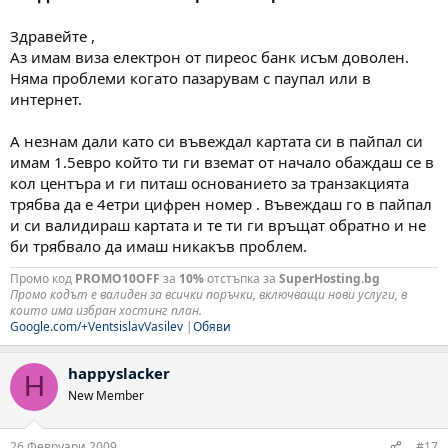
Здравейте ,
Аз имам виза електрон от пиреос банк исъм доволен.
Няма проблеми когато пазарувам с паупал или в
интернет.
А незнам дали като си въвеждал картата си в пайпал си
имам 1.5евро който ти ги вземат от начало обаждаш се в
кол центъра и ги питаш основанието за транзакцията
трябва да е 4етри цифрен номер . Въвеждаш го в пайпал
и си валидираш картата и те ти ги връщат обратно и не
би трябвало да имаш никакъв проблем.
Промо код
PROMO10OFF
за
10%
отстъпка за
SuperHosting.bg
Промо кодът е валиден за всички поръчки, включващи нови услуги, в
които има избран хостинг план.
Google.com/+VentsislavVasilev
|
Обяви
happyslacker
H
New Member
26 Февруари 2009
#17