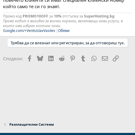
който само те си го знаят.
Промо код
PROMO10OFF
за
10%
отстъпка за
SuperHosting.bg
Промо кодът е валиден за всички поръчки, включващи нови услуги, в
които има избран хостинг план.
Google.com/+VentsislavVasilev
|
Обяви
Трябва да си влезнал или регистриран, за да отговориш тук.
Facebook
Bluesky
LinkedIn
Reddit
Pinterest
Tumblr
WhatsApp
Email
Link
Сподели:
Разплащателни Системи