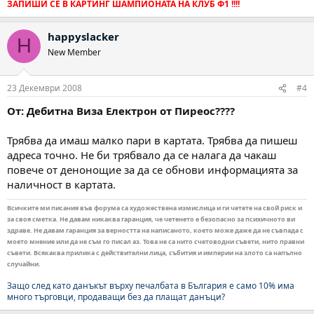
ЗАПИШИ СЕ В КАРТИНГ ШАМПИОНАТА НА КЛУБ Ф1 !!!!
happyslacker
H
New Member
23 Декември 2008
#4
От: Дебитна Виза Електрон от Пиреос????
Трябва да имаш малко пари в картата. Трябва да пишеш
адреса точно. Не би трябвало да се налага да чакаш
повече от денонощие за да се обнови информацията за
наличност в картата.
Всичките ми писания във форума са художествена измислица и ги четете на свой риск и
за своя сметка. Не давам никаква гаранция, че четенето е безопасно за психичното ви
здраве. Не давам гаранция за верността на написаното, което може даже да не съвпада с
моето мнение или да не съм го писал аз. Това не са нито счетоводни съвети, нито правни
съвети. Всякаква прилика с действителни лица, събития и империи на злото са напълно
случайни.
Защо след като данъкът върху печалбата в България е само 10% има
много търговци, продаващи без да плащат данъци?