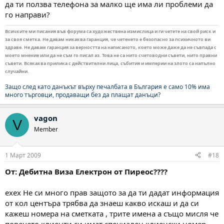
да ти ползва телефона за малко ще има ли проблеми да
го направи?
Всичките ми писания във форума са художествена измислица и ги четете на свой риск и
за своя сметка. Не давам никаква гаранция, че четенето е безопасно за психичното ви
здраве. Не давам гаранция за верността на написаното, което може даже да не съвпада с
моето мнение или да не съм го писал аз. Това не са нито счетоводни съвети, нито правни
съвети. Всякаква прилика с действителни лица, събития и империи на злото са напълно
случайни.
Защо след като данъкът върху печалбата в България е само 10% има
много търговци, продаващи без да плащат данъци?
vagon
V
Member
1 Март 2009
#18
От: Дебитна Виза Електрон от Пиреос????
ехех Не си много прав защото за да ти дадат информация
от кол центъра трябва да знаеш какво искаш и да си
кажеш номера на сметката , трите имена а също мисля че
повечето клиенти си имат специален клиенски номер