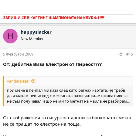
ЗАПИШИ СЕ В КАРТИНГ ШАМПИОНАТА НА КЛУБ Ф1 !!!!
happyslacker
H
New Member
5 Февруари 2009
#15
От: Дебитна Виза Електрон от Пиреос????
vandal каза:
при мене в пейпал ми каза след като регнах картата, че требв
да изчакам некъв код с месечната разпечатка...е такава никога
не съм получавал и шо не ми го метнат на маила не разбирам...
От съображения за сигурност данни за банковата сметка
не се пращат по електронна поща.