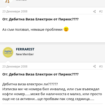
23 Декември 2008
#2
От: Дебитна Виза Електрон от Пиреос????
Аз съм ползвал, нямаше проблеми
FERRARIST
New Member
23 Декември 2008
#3
От: Дебитна Виза Електрон от Пиреос????
Дебитна виза електрон ли??????
Изписва ми че номера бил инвалид, или съм въвеждал
кофти номер......може би наличноста е малко, или просто
още не са активни...ще пробвам пак след седмица.....