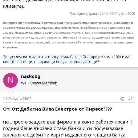
клиента).
Последно редактирано:
10 Януари 2009
Всичките ми писания във форума са художествена измислица и ги четете на свой риск и
за своя сметка. Не давам никаква гаранция, че четенето е безопасно за психичното ви
здраве. Не давам гаранция за верността на написаното, което може даже да не съвпада с
моето мнение или да не съм го писал аз. Това не са нито счетоводни съвети, нито правни
съвети. Всякаква прилика с действителни лица, събития и империи на злото са напълно
случайни.
Защо след като данъкът върху печалбата в България е само 10% има
много търговци, продаващи без да плащат данъци?
naskobg
N
Well-Known Member
11 Януари 2009
#11
От: От: Дебитна Виза Електрон от Пиреос????
не ..просто защото във фирмата в която работех преди 1
година беше вързана с тази банка и си получавахме
заплатите с дебитни карти издадени от същата банка.