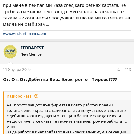
при мене в пейпал ми каза след като регнах картата, че
требв да изчакам некъв код с месечната разпечатка...е
такава никога не съм получавал и шо не ми го метнат на
маила не разбирам...
www.windsurf-mania.com
FERRARIST
New Member
11 Януари 2009
#13
От: От: От: Дебитна Виза Електрон от Пиреос????
naskobg каза:
не ..просто защото във фирмата в която работех преди 1
година беше вързана с тази банка и си получавахме заплатите
с дебитни карти издадени от същата банка. Исках да си купя
нещо от инет и се оказа че техните виза електрон не рабиотят с
инет.
За да работи в инет трябвало виза класик минимум а се сещаш