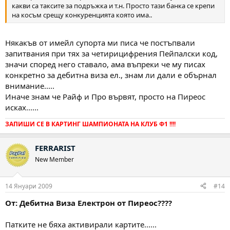
какви са таксите за подръжка и т.н. Просто тази банка се крепи
на косъм срещу конкуренцията която има..
Някакъв от имейл супорта ми писа че постъпвали
запитвания при тях за четирицифрения Пейпалски код,
значи според него ставало, ама въпреки че му писах
конкретно за дебитна виза ел., знам ли дали е обърнал
внимание.....
Иначе знам че Райф и Про вървят, просто на Пиреос
исках......
ЗАПИШИ СЕ В КАРТИНГ ШАМПИОНАТА НА КЛУБ Ф1 !!!!
FERRARIST
New Member
14 Януари 2009
#14
От: Дебитна Виза Електрон от Пиреос????
Патките не бяха активирали картите......