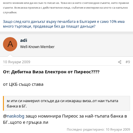
моето мнение или да не съм го писал аз. Това не са нито счетоводни съвети, нито правни
съвети. Всякаква прилика с действителни лица, събития и империи на злото са напълно
случайни.
Защо след като данъкът върху печалбата в България е само 10% има
много търговци, продаващи без да плащат данъци?
adi
A
Well-Known Member
10 Януари 2009
#9
От: Дебитна Виза Електрон от Пиреос????
от ЦКБ също става
м ити си намерил откъде да си изкараш виза..от наи тъпата
банка в БГ.
@
naskobg
защо номинира Пиреос за най-тъпата банка в
БГ..щото е гръцка ли
Последно редактирано:
10 Януари 2009