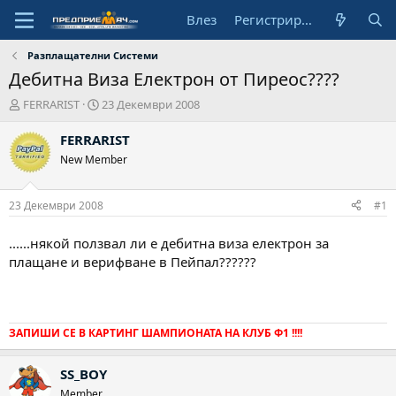
Влез
Регистрирай се
Разплащателни Системи
Дебитна Виза Електрон от Пиреос????
А
Н
FERRARIST
23 Декември 2008
в
а
т
ч
FERRARIST
о
а
New Member
р
л
н
а
23 Декември 2008
#1
д
а
......някой ползвал ли е дебитна виза електрон за
т
плащане и верифване в Пейпал??????
а
ЗАПИШИ СЕ В КАРТИНГ ШАМПИОНАТА НА КЛУБ Ф1 !!!!
SS_BOY
Member