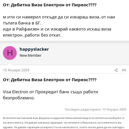
От: Дебитна Виза Електрон от Пиреос????
м ити си намерил откъде да си изкараш виза..от наи
тъпата банка в БГ.
иди в Райфаизен и си изкарай каквото искаш виза
електрон..работи без откат.
happyslacker
H
New Member
10 Януари 2009
#8
От: Дебитна Виза Електрон от Пиреос????
Visa Electron от Прокредит банк също работи
безпроблемно.
Последно редактирано:
10 Януари 2009
Всичките ми писания във форума са художествена измислица и ги четете на свой риск и
за своя сметка. Не давам никаква гаранция, че четенето е безопасно за психичното ви
здраве. Не давам гаранция за верността на написаното, което може даже да не съвпада с