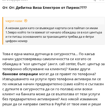
От: От: Дебитна Виза Електрон от Пиреос????
vagon каза:
А незнам дали като си въвеждал картата си в пайпал си имам
1.5евро който ти ги вземат от начало обаждаш се в кол центъра
и ги питаш основанието за транзакцията трябва да е 4етри
цифрен номер
Това е една малка дупчица в сигурността... По какъв
начин удостоверяваш самоличността си когато се
обаждаш в "кол центъра" (англ. call center, бълг. център за
телефонно обслужване на клиенти)? Какви други
банкови операции
могат да се правят по телефона?
Извършването на услуги през телефона активира ли се
по някакъв начин предварително (само който е съгласен
с дупките в сигурността да си го ползва) или всеки
клиент на банката може да се възползва от тези услуги
без предварително активиране? Ако някой измамник
реши да си направи сметка в PayPal от твое име и реши