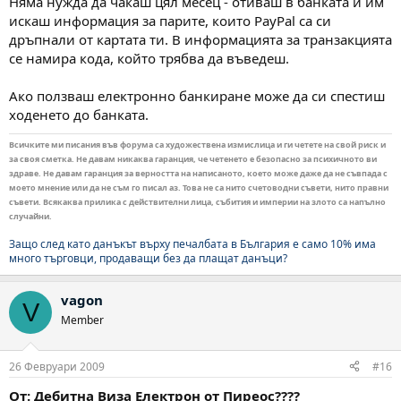
Няма нужда да чакаш цял месец - отиваш в банката и им
искаш информация за парите, които PayPal са си
дръпнали от картата ти. В информацията за транзакцията
се намира кода, който трябва да въведеш.
Ако ползваш електронно банкиране може да си спестиш
ходенето до банката.
Всичките ми писания във форума са художествена измислица и ги четете на свой риск и
за своя сметка. Не давам никаква гаранция, че четенето е безопасно за психичното ви
здраве. Не давам гаранция за верността на написаното, което може даже да не съвпада с
моето мнение или да не съм го писал аз. Това не са нито счетоводни съвети, нито правни
съвети. Всякаква прилика с действителни лица, събития и империи на злото са напълно
случайни.
Защо след като данъкът върху печалбата в България е само 10% има
много търговци, продаващи без да плащат данъци?
vagon
V
Member
26 Февруари 2009
#16
От: Дебитна Виза Електрон от Пиреос????