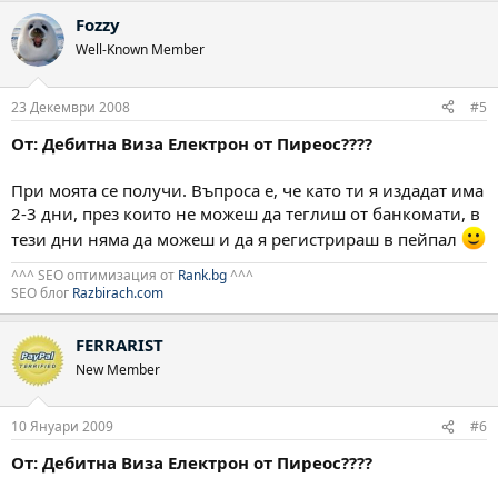
Fozzy
Well-Known Member
23 Декември 2008
#5
От: Дебитна Виза Електрон от Пиреос????
При моята се получи. Въпроса е, че като ти я издадат има
2-3 дни, през които не можеш да теглиш от банкомати, в
тези дни няма да можеш и да я регистрираш в пейпал
^^^ SEO оптимизация от
Rank.bg
^^^
SEO блог
Razbirach.com
FERRARIST
New Member
10 Януари 2009
#6
От: Дебитна Виза Електрон от Пиреос????