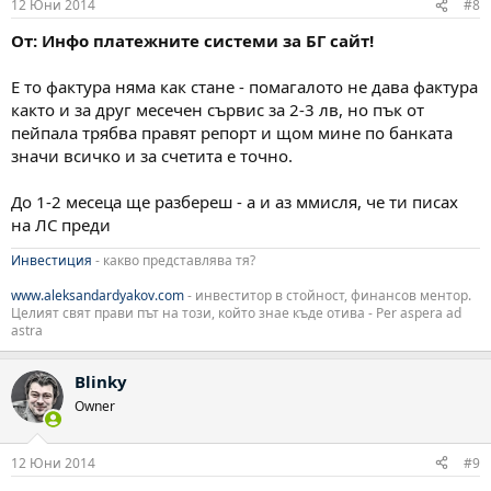
12 Юни 2014
#8
От: Инфо платежните системи за БГ сайт!
Е то фактура няма как стане - помагалото не дава фактура
както и за друг месечен сървис за 2-3 лв, но пък от
пейпала трябва правят репорт и щом мине по банката
значи всичко и за счетита е точно.
До 1-2 месеца ще разбереш - а и аз ммисля, че ти писах
на ЛС преди
Инвестиция
- какво представлява тя?
www.aleksandardyakov.com
- инвеститор в стойност, финансов ментор.
Целият свят прави път на този, който знае къде отива - Per aspera ad
astra
Blinky
Owner
12 Юни 2014
#9