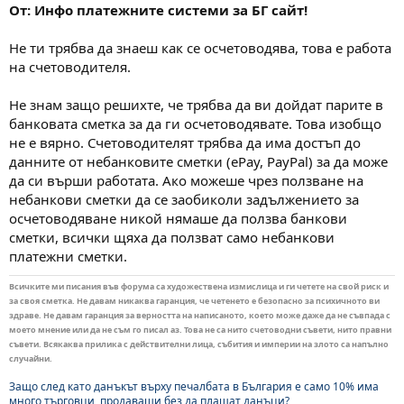
От: Инфо платежните системи за БГ сайт!
Не ти трябва да знаеш как се осчетоводява, това е работа
на счетоводителя.
Не знам защо решихте, че трябва да ви дойдат парите в
банковата сметка за да ги осчетоводявате. Това изобщо
не е вярно. Счетоводителят трябва да има достъп до
данните от небанковите сметки (ePay, PayPal) за да може
да си върши работата. Ако можеше чрез ползване на
небанкови сметки да се заобиколи задължението за
осчетоводяване никой нямаше да ползва банкови
сметки, всички щяха да ползват само небанкови
платежни сметки.
Всичките ми писания във форума са художествена измислица и ги четете на свой риск и
за своя сметка. Не давам никаква гаранция, че четенето е безопасно за психичното ви
здраве. Не давам гаранция за верността на написаното, което може даже да не съвпада с
моето мнение или да не съм го писал аз. Това не са нито счетоводни съвети, нито правни
съвети. Всякаква прилика с действителни лица, събития и империи на злото са напълно
случайни.
Защо след като данъкът върху печалбата в България е само 10% има
много търговци, продаващи без да плащат данъци?