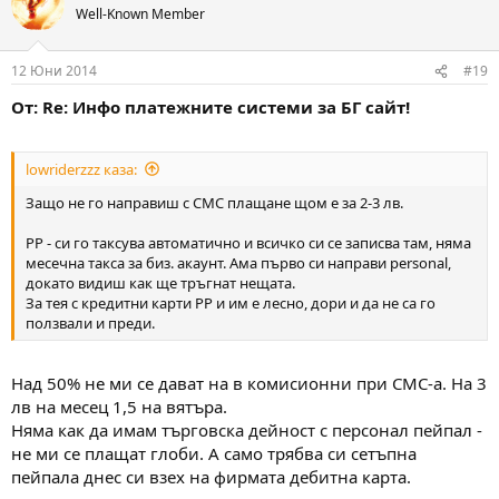
Well-Known Member
12 Юни 2014
#19
От: Re: Инфо платежните системи за БГ сайт!
lowriderzzz каза:
Защо не го направиш с СМС плащане щом е за 2-3 лв.
PP - си го таксува автоматично и всичко си се записва там, няма
месечна такса за биз. акаунт. Ама първо си направи personal,
докато видиш как ще тръгнат нещата.
За тея с кредитни карти PP и им е лесно, дори и да не са го
ползвали и преди.
Над 50% не ми се дават на в комисионни при СМС-а. На 3
лв на месец 1,5 на вятъра.
Няма как да имам търговска дейност с персонал пейпал -
не ми се плащат глоби. А само трябва си сетъпна
пейпала днес си взех на фирмата дебитна карта.