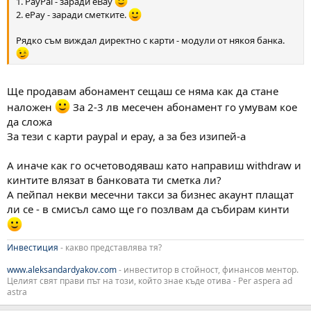
1. PayPal - заради eBay
2. ePay - заради сметките.
Рядко съм виждал директно с карти - модули от някоя банка.
Ще продавам абонамент сещаш се няма как да стане
наложен
За 2-3 лв месечен абонамент го умувам кое
да сложа
За тези с карти paypal и epay, a за без изипей-а
А иначе как го осчетоводяваш като направиш withdraw и
кинтите влязат в банковата ти сметка ли?
А пейпал некви месечни такси за бизнес акаунт плащат
ли се - в смисъл само ще го позлвам да събирам кинти
Инвестиция
- какво представлява тя?
www.aleksandardyakov.com
- инвеститор в стойност, финансов ментор.
Целият свят прави път на този, който знае къде отива - Per aspera ad
astra