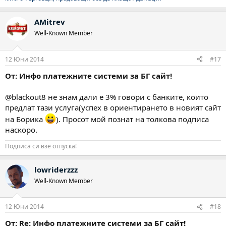
AMitrev
Well-Known Member
12 Юни 2014
#17
От: Инфо платежните системи за БГ сайт!
@blackout8 не знам дали е 3% говори с банките, които
предлат тази услуга(успех в ориентирането в новият сайт
на Борика
). Просот мой познат на толкова подписа
наскоро.
Подписа си взе отпуска!
lowriderzzz
Well-Known Member
12 Юни 2014
#18
От: Re: Инфо платежните системи за БГ сайт!