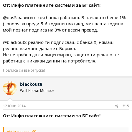
От: Инфо платежните системи за БГ сайт!
@ops5 зависи с коя банка работиш. В началото беше 1%
(говоря за преди 5-6 години някъде), миналата година
мой познат подписа на 3% от всеки превод.
@blackout8 реално ти подписваш с банка Х, нямаш
релано взимане даване с Борика.
Не не трябва да си лицензиран, защото ти релано не
работиш с никакви данни на потребителя.
Подписа си взе отпуска!
blackout8
Well-Known Member
12 Юни 2014
#15
От: Инфо платежните системи за БГ сайт!
AMitrev каза: