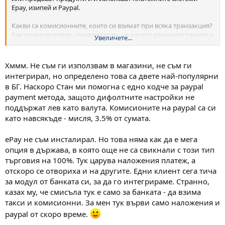
Epay, изипей и Paypal.
Какви са комисионните, които си взимат при всяка транзакция?
Как осчетоводявте - предполагам, че когато дръпнете парите и
Увеличете...
преминат в банковата ви сметка?
Коя платежна система е най-често ползвана?
Трябва ли да се плаща месечен абонамент?
Хммм. Не съм ги използвам в магазини, не съм ги
интегрирал, но определено това са двете най-популярни
Благодаря ви предварително
в БГ. Наскоро Стан ми помогна с едно кодче за paypal
payment метода, защото дифолтните настройки не
поддържат лев като валута. Комисионите на paypal са си
като навсякъде - мисля, 3.5% от сумата.
ePay не съм инсталирал. Но това няма как да е мега
опция в държава, в която още не са свикнали с този тип
търговия на 100%. Тук царува наложения платеж, а
отскоро се отвориха и на другите. Едни клиент сега тича
за модул от банката си, за да го интегрираме. Странно,
казах му, че смисъла тук е само за банката - да взима
такси и комисионни. За мен тук върви само наложения и
paypal от скоро време.