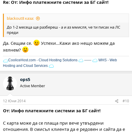
Re: От: Инфо платежните системи за БГ сайт!
blackout8 каза:
До 1-2 месеца ще разбереш - а и аз ммисля, че ти писах на ЛС
преди
Да. Сещам се.
Успехи...Кажи ако нещо можем да
хелнем?
CooliceHost.com - Cloud Hosting Solutions
------
WHS - Web
Hosting and Cloud Services
ops5
Active Member
12 Юни 2014
#10
От: Инфо платежните системи за БГ сайт!
С карта може да се плаща при вече утвърдени
отношения. В смисъл клиента да е редовен и сайта да е