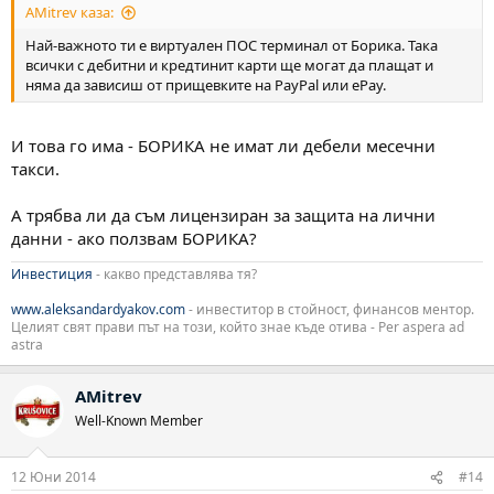
AMitrev каза:
Най-важното ти е виртуален ПОС терминал от Борика. Така
всички с дебитни и кредтинит карти ще могат да плащат и
няма да зависиш от прищевките на PayPal или ePay.
И това го има - БОРИКА не имат ли дебели месечни
такси.
А трябва ли да съм лицензиран за защита на лични
данни - ако ползвам БОРИКА?
Инвестиция
- какво представлява тя?
www.aleksandardyakov.com
- инвеститор в стойност, финансов ментор.
Целият свят прави път на този, който знае къде отива - Per aspera ad
astra
AMitrev
Well-Known Member
12 Юни 2014
#14