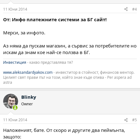
11 Юни 2014
#4
От: Инфо платежните системи за БГ сайт!
Мерси, за инфото.
Аз няма да пускам магазин, а сървис за потребителите но
искам да знам кое най-се ползва в БГ.
Инвестиция
- какво представлява тя?
www.aleksandardyakov.com
- инвеститор в стойност, финансов ментор.
Целият свят прави път на този, който знае къде отива - Per aspera ad
astra
Blinky
Owner
11 Юни 2014
#5
Наложеният, бате. От скоро и другите два пеймънта,
защото: