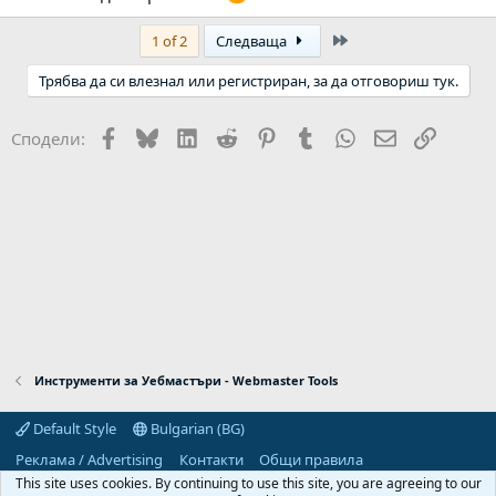
Last
1 of 2
Следваща
Трябва да си влезнал или регистриран, за да отговориш тук.
Facebook
Bluesky
LinkedIn
Reddit
Pinterest
Tumblr
WhatsApp
Email
Link
Сподели:
Инструменти за Уебмастъри - Webmaster Tools
Default Style
Bulgarian (BG)
Реклама / Advertising
Контакти
Общи правила
Декларация за поверителност
Помощ
Начало
R
This site uses cookies. By continuing to use this site, you are agreeing to our
S