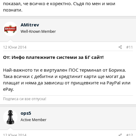
показал, че всичко е коректно. Съдя по мен и мои
познати.
AMitrev
Well-Known Member
12 Юни 2014
#11
От: Инфо платежните системи за БГ сайт!
Най-важното ти е виртуален ПОС терминал от Борика.
Така всички с дебитни и кредтинит карти ще могат да
плащат и няма да зависиш от прищевките на PayPal или
ePay.
Подписа си взе отпуска!
ops5
Active Member
12 Юни 2014
#12