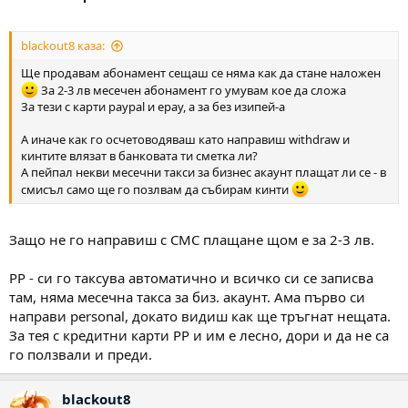
blackout8 каза:
Ще продавам абонамент сещаш се няма как да стане наложен
За 2-3 лв месечен абонамент го умувам кое да сложа
За тези с карти paypal и epay, a за без изипей-а
А иначе как го осчетоводяваш като направиш withdraw и
кинтите влязат в банковата ти сметка ли?
А пейпал некви месечни такси за бизнес акаунт плащат ли се - в
смисъл само ще го позлвам да събирам кинти
Защо не го направиш с СМС плащане щом е за 2-3 лв.
PP - си го таксува автоматично и всичко си се записва
там, няма месечна такса за биз. акаунт. Ама първо си
направи personal, докато видиш как ще тръгнат нещата.
За тея с кредитни карти PP и им е лесно, дори и да не са
го ползвали и преди.
blackout8