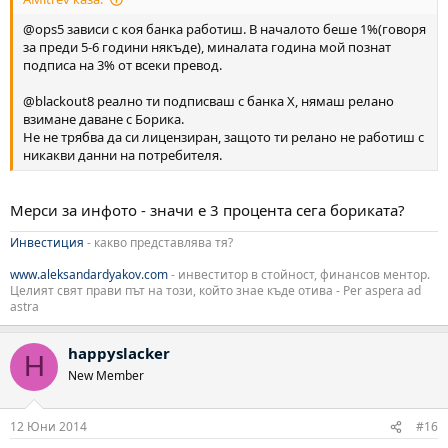
@ops5 зависи с коя банка работиш. В началото беше 1%(говоря
за преди 5-6 години някъде), миналата година мой познат
подписа на 3% от всеки превод.
@blackout8 реално ти подписваш с банка Х, нямаш релано
взимане даване с Борика.
Не не трябва да си лицензиран, защото ти релано не работиш с
никакви данни на потребителя.
Мерси за инфото - значи е 3 процента сега бориката?
Инвестиция
- какво представлява тя?
www.aleksandardyakov.com
- инвеститор в стойност, финансов ментор.
Целият свят прави път на този, който знае къде отива - Per aspera ad
astra
happyslacker
H
New Member
12 Юни 2014
#16