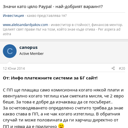
Значи като цяло Paypal - най-добрият вараинт?
Инвестиция
- какво представлява тя?
www.aleksandardyakov.com
- инвеститор в стойност, финансов ментор.
Целият свят прави път на този, който знае къде отива - Per aspera ad
astra
canopus
C
Active Member
12 Юни 2014
#20
От: Инфо платежните системи за БГ сайт!
С ПП ще плащаш само комисионна когато някой плати и
евентуално когато теглиш към сметката мисля, че 2 евро
беше. За това е добре да изчакваш да се посъберат..
За осчетоводяването определено счетито трябва да знае
какво става в ПП, а не чак когато изтеглиш. В обратния
случай ти може половината да ги харчиш директно от
ПП и няма да е прилично