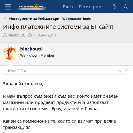
Влез
Регистрирай се
Инструменти за Уебмастъри - Webmaster Tools
Инфо платежните системи за БГ сайт!
А
Н
blackout8
11 Юни 2014
в
а
т
ч
blackout8
о
а
Well-Known Member
р
л
н
а
11 Юни 2014
#1
д
а
т
Здравейте колеги,
а
Имам въпрос към онези към вас, които имат оналан
магазини или продават продукти и и използват
платежните системи - Epay, изипей и Paypal.
Какви са комисионните, които си взимат при всяка
транзакция?