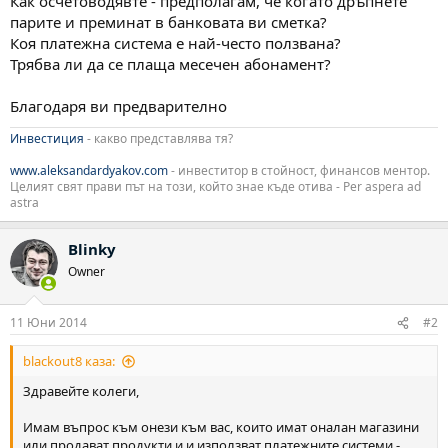
Как осчетоводявте - предполагам, че когато дръпнете
парите и преминат в банковата ви сметка?
Коя платежна система е най-често ползвана?
Трябва ли да се плаща месечен абонамент?
Благодаря ви предварително
Инвестиция
- какво представлява тя?
www.aleksandardyakov.com
- инвеститор в стойност, финансов ментор.
Целият свят прави път на този, който знае къде отива - Per aspera ad
astra
Blinky
Owner
11 Юни 2014
#2
blackout8 каза:
Здравейте колеги,
Имам въпрос към онези към вас, които имат оналан магазини
или продават продукти и и използват платежните системи -