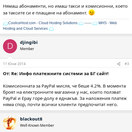
Нямаш абонаменти, но имаш такси и комисионни, което
за таксите си е плащане на абонамент.
CooliceHost.com - Cloud Hosting Solutions
------
WHS - Web
Hosting and Cloud Services
djingibi
D
Member
11 Юни 2014
#3
От: Re: Инфо платежните системи за БГ сайт!
Комисионната за PayPal мисля, че беше 4.2%. В момента
броят на електронните магазини у нас, които ползват
PayPal и Epay горе-долу е еднакъв. За наложения платеж
няма спор, почти всички клиенти предпочитат него.
blackout8
Well-Known Member