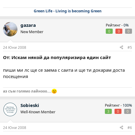
Green Life - Living is becoming Green
gazara
Рейтинг -
0%
0
0
0
New Member
24 Юни 2008
#5
От: Искам някой да популяризира един сайт
пиши ми лс ще се заема с саита и ще ти докарам доста
посещения
аз съм голямо лайнооо.....
Sobieski
Рейтинг -
100%
3
0
0
Well-Known Member
24 Юни 2008
#6