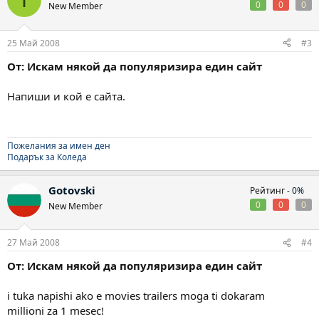
0
0
0
New Member
25 Май 2008
#3
От: Искам някой да популяризира един сайт
Напиши и кой е сайта.
Пожелания за имен ден
Подарък за Коледа
Gotovski
Рейтинг -
0%
0
0
0
New Member
27 Май 2008
#4
От: Искам някой да популяризира един сайт
i tuka napishi ako e movies trailers moga ti dokaram
millioni za 1 mesec!