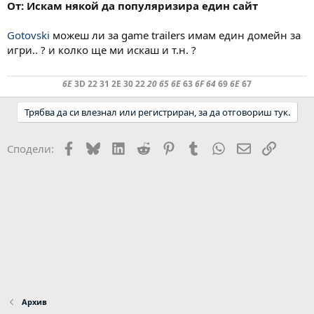
От: Искам някой да популяризира един сайт
Gotovski
можеш ли за game trailers имам един домейн за
игри.. ? и колко ще ми искаш и т.н. ?
6E
3D 22 31 2E 30 22
20 65 6E
63
6F 64
69
6E
67
Трябва да си влезнал или регистриран, за да отговориш тук.
Facebook
Bluesky
LinkedIn
Reddit
Pinterest
Tumblr
WhatsApp
Email
Link
Сподели:
Архив