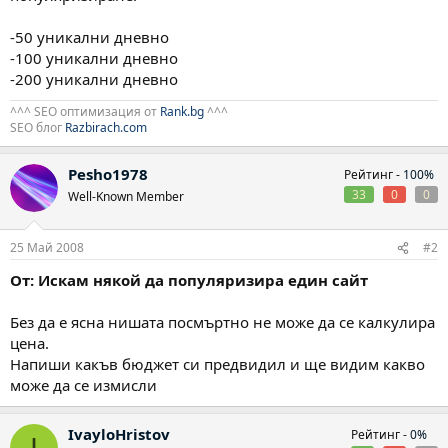
-50 уникални дневно
-100 уникални дневно
-200 уникални дневно
^^^ SEO оптимизация от
Rank.bg
^^^
SEO блог
Razbirach.com
Pesho1978
Рейтинг -
100%
33
0
0
Well-Known Member
25 Май 2008
#2
От: Искам някой да популяризира един сайт
Без да е ясна нишата посмъртно не може да се калкулира
цена.
Напиши какъв бюджет си предвидил и ще видим какво
може да се измисли
IvayloHristov
Рейтинг -
0%
I