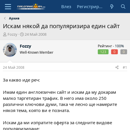
Влез
Регистрирай се
Архив
Искам някой да популяризира един сайт
А
Н
Fozzy
24 Май 2008
в
а
т
ч
Fozzy
Рейтинг -
100%
о
а
123
0
0
Well-Known Member
р
л
н
а
24 Май 2008
#1
д
а
За какво иде реч:
т
а
Имам един англоезичен сайт и искам да му докарам
малко таргетиран трафик. В него има около 250
различни ключови думи, така че лесно ще намерите
някоя тема, която ви е позната.
Искам да ми изпратите оферта за следните видове
популяризиране: