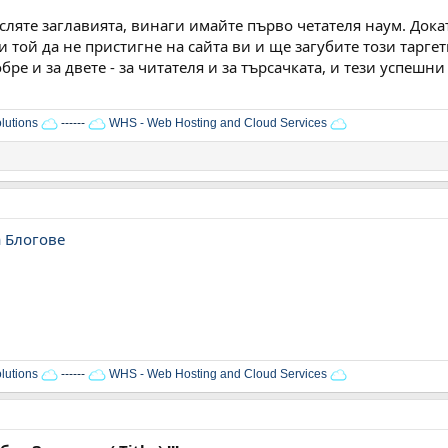
сляте заглавията, винаги имайте първо четателя наум. Дока
и той да не пристигне на сайта ви и ще загубите този таргет
ре и за двете - за читателя и за търсачката, и тези успешн
lutions
------
WHS - Web Hosting and Cloud Services
а Блогове
lutions
------
WHS - Web Hosting and Cloud Services