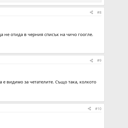
#8
да не отида в черния списък на чичо гоогле.
#9
а е видимо за четателите. Също така, колкото
#10