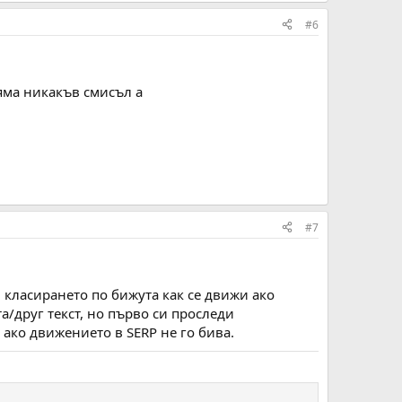
#6
няма никакъв смисъл а
#7
й класирането по бижута как се движи ако
/друг текст, но първо си проследи
ако движението в SERP не го бива.