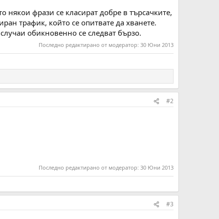
то някои фрази се класират добре в търсачките,
иран трафик, който се опитвате да хванете.
и случаи обикновенно се следват бързо.
Последно редактирано от модератор:
30 Юни 2013
#2
Последно редактирано от модератор:
30 Юни 2013
#3