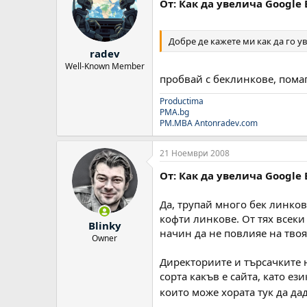
От: Как да увелича Google 
Добре де кажете ми как да го ув
radev
Well-Known Member
пробвай с беклинкове, пома
Productima
PMA.bg
PM.MBA
Antonradev.com
21 Ноември 2008
От: Как да увелича Google 
Да, трупай много бек линков
кофти линкове. От тях всек
Blinky
начин да не повлияе на твоя
Owner
Директориите и търсачките 
сорта какъв е сайта, като ез
които може хората тук да да