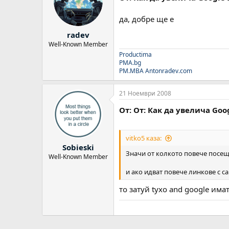
да, добре ще е
radev
Well-Known Member
Productima
PMA.bg
PM.MBA
Antonradev.com
21 Ноември 2008
От: От: Как да увелича Goo
vitko5 каза:
Sobieski
Значи от колкото повече посеще
Well-Known Member
и ако идват повече линкове с са
то затуй tyxo and google има