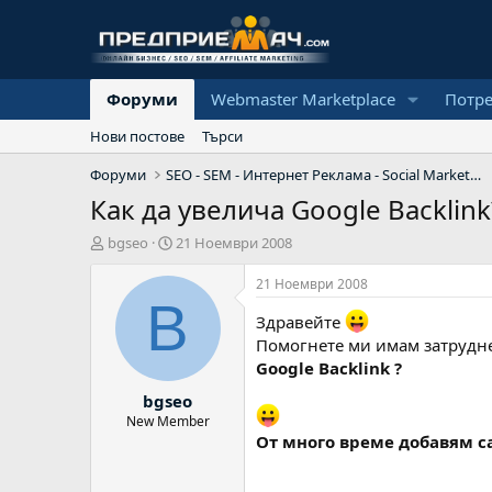
Форуми
Webmaster Marketplace
Потр
Нови постове
Търси
Форуми
SEO - SEM - Интернет Реклама - Social Marketing
Как да увелича Google Backlink
А
Н
bgseo
21 Ноември 2008
в
а
т
ч
21 Ноември 2008
о
а
B
р
л
Здравейте
н
Помогнете ми имам затруднен
а
Google Backlink ?
д
bgseo
а
т
New Member
а
От много време добавям са