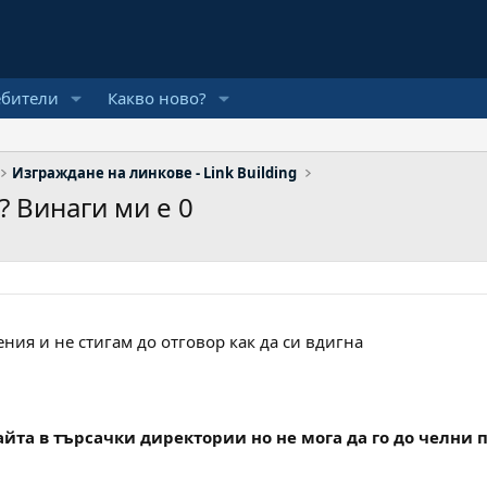
ебители
Какво ново?
Изграждане на линкове - Link Building
? Винаги ми е 0
ия и не стигам до отговор как да си вдигна
йта в търсачки директории но не мога да го до челни 