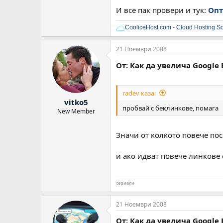
И все пак провери и тук:
Опт
CooliceHost.com - Cloud Hosting So
21 Ноември 2008
От: Как да увелича Google 
radev каза:
vitko5
пробвай с беклинкове, помага
New Member
Значи от колкото повече пос
и ако идват повече линкове с
сериали
21 Ноември 2008
От: Как да увелича Google 