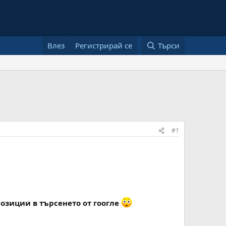
Влез
Регистрирай се
Търси
#1
позиции в търсенето от гоогле