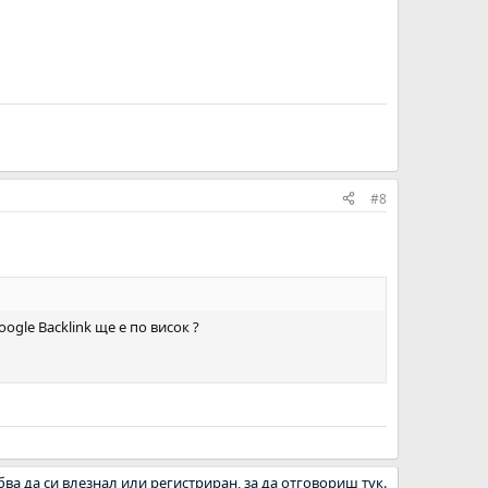
#8
gle Backlink ще е по висок ?
бва да си влезнал или регистриран, за да отговориш тук.