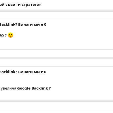
ой съвет и стратегия
Backlink? Винаги ми е 0
EO ?
Backlink? Винаги ми е 0
о увелича
Google Backlink ?