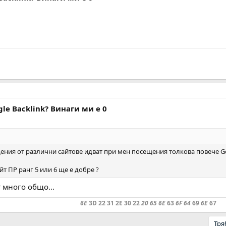
gle Backlink? Винаги ми е 0
ния от различни сайтове идват при мен посещения толкова повече Goo
йт ПР ранг 5 или 6 ще е добре ?
т много общо...
6E
3D 22 31 2E 30 22
20 65 6E
63
6F 64
69
6E
67
Тря