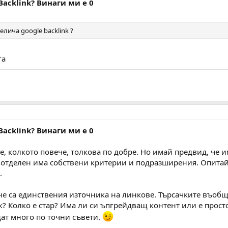
Backlink? Винаги ми е 0
елича google backlink ?
га
Backlink? Винаги ми е 0
е, колкото повече, толкова по добре. Но имай предвид, че и
и отделен има собствени критерии и подразширения. Опитай 
.
не са единствения източника на линкове. Търсачките въобще
ик? Колко е стар? Има ли си ъпгрейдващ контент или е прост
дат много по точни съвети.