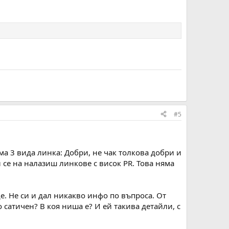
#5
ма 3 вида линка: Добри, не чак толкова добри и
се на налазиш линкове с висок PR. Това няма
. Не си и дал никакво инфо по въпроса. От
о сатичен? В коя ниша е? И ей такива детайли, с