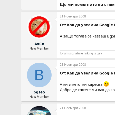
Ще ми помогните ли с няк
21 Ноември 2008
От: Как да увелича Google 
А защо тогава се казваш BgS
AxCx
New Member
forum signature linking is gay
21 Ноември 2008
B
От: Как да увелича Google 
Ами името ми харесва
Добре де кажете ми как да г
bgseo
New Member
21 Ноември 2008