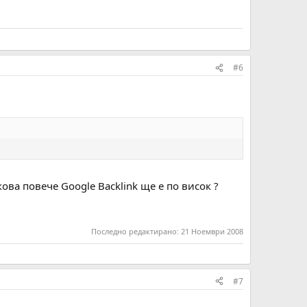
#6
ва повече Google Backlink ще е по висок ?
Последно редактирано:
21 Ноември 2008
#7