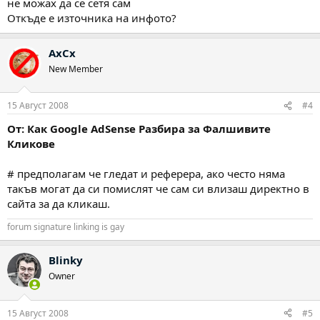
не можах да се сетя сам
Откъде е източника на инфото?
AxCx
New Member
15 Август 2008
#4
От: Как Google AdSense Разбира за Фалшивите
Кликове
# предполагам че гледат и реферера, ако често няма
такъв могат да си помислят че сам си влизаш директно в
сайта за да кликаш.
forum signature linking is gay
Blinky
Owner
15 Август 2008
#5