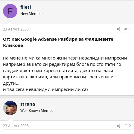
fiieti
F
New Member
23 Август 2008
#11
От: Как Google AdSense Разбира за Фалшивите
Кликове
на мене не ми са много ясни тези невалидни импресии
например аз като си редактирам блога по сто пъти го
гледам докато ми хареса статията, докато наглася
картинките ако има, или правописни грешки или
други....
и тва сега невалидни импресии ли са?
strana
Well-Known Member
23 Август 2008
#12