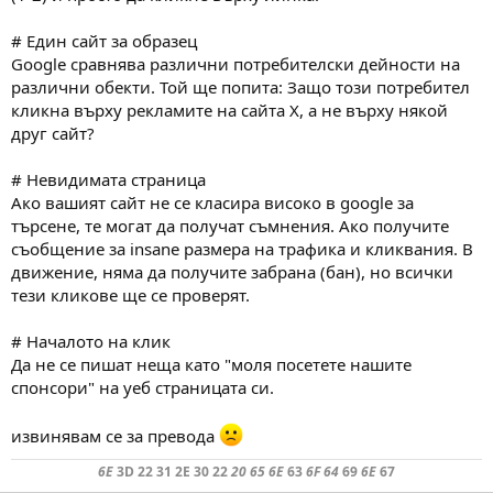
# Един сайт за образец
Google сравнява различни потребителски дейности на
различни обекти. Той ще попита: Защо този потребител
кликна върху рекламите на сайта X, а не върху някой
друг сайт?
# Невидимата страница
Ако вашият сайт не се класира високо в google за
търсене, те могат да получат съмнения. Ако получите
съобщение за insane размера на трафика и кликвания. В
движение, няма да получите забрана (бан), но всички
тези кликове ще се проверят.
# Началото на клик
Да не се пишат неща като "моля посетете нашите
спонсори" на уеб страницата си.
извинявам се за превода
6E
3D 22 31 2E 30 22
20 65 6E
63
6F 64
69
6E
67