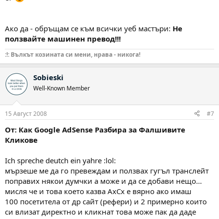
Ако да - обръщам се към всички уеб мастъри:
Не
ползвайте машинен превод!!!
:!: Вълкът козината си мени, нрава - никога!
Sobieski
Well-Known Member
15 Август 2008
#7
От: Как Google AdSense Разбира за Фалшивите
Кликове
Ich spreche deutch ein yahre :lol:
мързеше ме да го превеждам и ползвах гугъл транслейт
поправих някои думчки а може и да се добави нещо...
мисля че и това което казва АхСх е вярно ако имаш
100 посетитела от др сайт (рефери) и 2 примерно които
си влизат директно и кликнат това може пак да даде