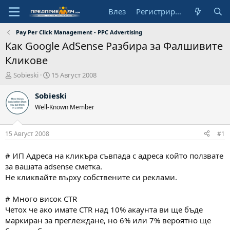
Влез
Регистрирай се
Pay Per Click Management - PPC Advertising
Как Google AdSense Разбира за Фалшивите
Кликове
А
Н
Sobieski
15 Август 2008
в
а
т
ч
Sobieski
о
а
Well-Known Member
р
л
н
а
15 Август 2008
#1
д
а
# ИП Адреса на кликъра съвпада с адреса който ползвате
т
за вашата adsense сметка.
а
Не кликвайте върху собствените си реклами.
# Много висок CTR
Четох че ако имате CTR над 10% акаунта ви ще бъде
маркиран за преглеждане, но 6% или 7% вероятно ще