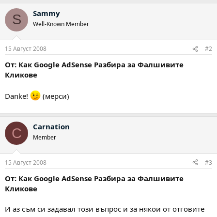
Sammy
S
Well-Known Member
15 Август 2008
#2
От: Как Google AdSense Разбира за Фалшивите
Кликове
Danke!
(мерси)
Carnation
C
Member
15 Август 2008
#3
От: Как Google AdSense Разбира за Фалшивите
Кликове
И аз съм си задавал този въпрос и за някои от отговите