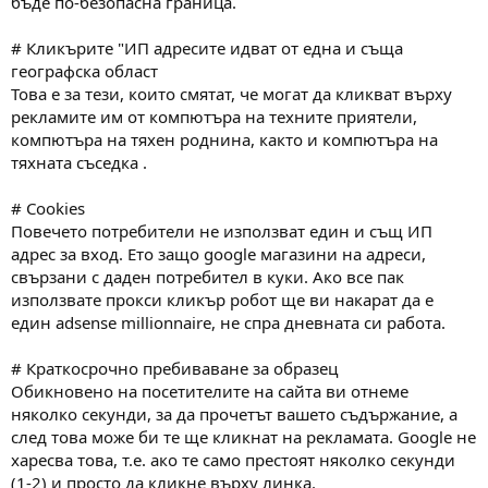
бъде по-безопасна граница.
# Кликърите "ИП адресите идват от една и съща
географска област
Това е за тези, които смятат, че могат да кликват върху
рекламите им от компютъра на техните приятели,
компютъра на тяхен роднина, както и компютъра на
тяхната съседка .
# Cookies
Повечето потребители не използват един и същ ИП
адрес за вход. Ето защо google магазини на адреси,
свързани с даден потребител в куки. Ако все пак
използвате прокси кликър робот ще ви накарат да е
един adsense millionnaire, не спра дневната си работа.
# Краткосрочно пребиваване за образец
Обикновено на посетителите на сайта ви отнеме
няколко секунди, за да прочетът вашето съдържание, а
след това може би те ще кликнат на рекламата. Google не
харесва това, т.е. ако те само престоят няколко секунди
(1-2) и просто да кликне върху линка.