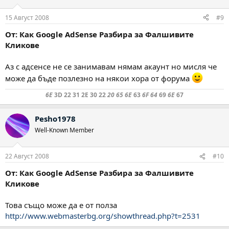
15 Август 2008
#9
От: Как Google AdSense Разбира за Фалшивите
Кликове
Аз с адсенсе не се занимавам нямам акаунт но мисля че
може да бъде позлезно на някои хора от форума
6E
3D 22 31 2E 30 22
20 65 6E
63
6F 64
69
6E
67
Pesho1978
Well-Known Member
22 Август 2008
#10
От: Как Google AdSense Разбира за Фалшивите
Кликове
Това също може да е от полза
http://www.webmasterbg.org/showthread.php?t=2531