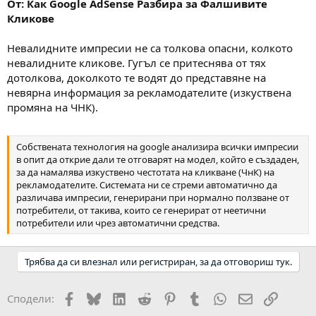
От: Как Google AdSense Разбира за Фалшивите
Кликове
Невалидните импресии не са толкова опасни, колкото
невалидните кликове. Гугъл се притеснява от тях
дотолкова, доколкото те водят до представяне на
невярна информация за рекламодателите (изкуствена
промяна на ЧНК).
Собствената технология на google анализира всички импресии
в опит да открие дали те отговарят на модел, който е създаден,
за да намалява изкуствено честотата на кликване (ЧнК) на
рекламодателите. Системата ни се стреми автоматично да
различава импресии, генерирани при нормално ползване от
потребители, от такива, които се генерират от неетични
потребители или чрез автоматични средства.
Трябва да си влезнал или регистриран, за да отговориш тук.
Facebook
Bluesky
LinkedIn
Reddit
Pinterest
Tumblr
WhatsApp
Email
Link
Сподели: