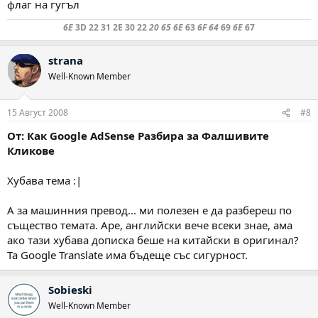
флаг на гугъл
6E
3D 22 31 2E 30 22
20 65 6E
63
6F 64
69
6E
67
strana
Well-Known Member
15 Август 2008
#8
От: Как Google AdSense Разбира за Фалшивите
Кликове
Хубава тема :|
А за машинния превод... ми полезен е да разбереш по
същество темата. Аре, английски вече всеки знае, ама
ако тази хубава дописка беше на китайски в оригинал?
Та Google Translate има бъдеще със сигурност.
Sobieski
Well-Known Member