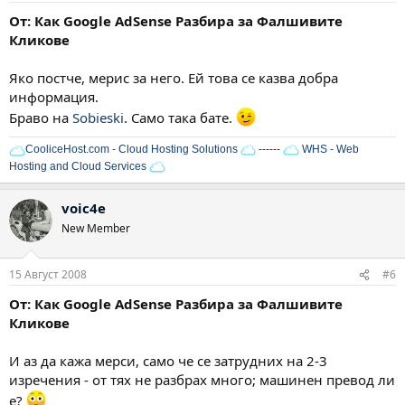
От: Как Google AdSense Разбира за Фалшивите
Кликове
Яко постче, мерис за него. Ей това се казва добра
информация.
Браво на
Sobieski
. Само така бате.
CooliceHost.com - Cloud Hosting Solutions
------
WHS - Web
Hosting and Cloud Services
voic4e
New Member
15 Август 2008
#6
От: Как Google AdSense Разбира за Фалшивите
Кликове
И аз да кажа мерси, само че се затрудних на 2-3
изречения - от тях не разбрах много; машинен превод ли
е?