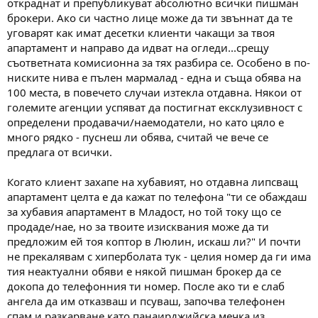
откраднат и препубликуват абсолютно всички пишман
брокери. Ако си частно лице може да ти звъннат да те
уговарят как имат десетки клиенти чакащи за твоя
апартамент и направо да идват на огледи...срещу
съответната комисионна за тях разбира се. Особено в по-
ниските нива е пълен мармалад - една и съща обява на
100 места, в повечето случаи изтекла отдавна. Някои от
големите агенции успяват да постигнат ексклузивност с
определени продавачи/наемодатели, но като цяло е
много рядко - пуснеш ли обява, считай че вече се
предлага от всички.
Когато клиент захапе на хубавият, но отдавна липсващ
апартамент целта е да кажат по телефона "ти се обаждаш
за хубавия апартамент в Младост, но той току що се
продаде/нае, но за твоите изисквания може да ти
предложим ей тоя коптор в Люлин, искаш ли?" И почти
не прекалявам с хиперболата тук - целия номер да ги има
тия неактуални обяви е някой пишман брокер да се
докопа до телефонния ти номер. После ако ти е слаб
ангела да им отказваш и псуваш, започва телефонен
спам и разкарване като панаирджийска мечка из