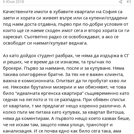
6 Юни 2018
#3
Качествените имоти в хубавите квартали на София са
заети и хората си живеят вътре или са купени/отдадени
под наем доста отдавна, първо при по-добри условия от
които ще се наеме сходен имот сега и второ хората си ги
харесват. Съответно радко се освобождават, а ако се
освободат си наемат/купуват веднага.
Аз като дойдох студент разбрах, че няма да издържа в СГ
и реших, че е време да се изнасям, та тръгнах по
брокери. Първо за наемане, после и за купуване. Няма
такива олигофрени братче. За тях не е важен клиента,
важна е комисионната. Опитват да ти пробутат ккво ли
не. Някокви брутални мизерии и ми обяснявят, че това
било “идеалната ергенска квартира” същевременно като
седнах на леглото и то се разпадна. При обявен списък
от квартали, т ми предлагат нещо коренно различно. А
колко пъти ме питаха като купувах, за квартал Витоша,
няма да коментирам. А първото нещо което казвах беше,
че не искам там, защото няма улици, транспорт и
канализация. И се почва едно как било сега така, ама