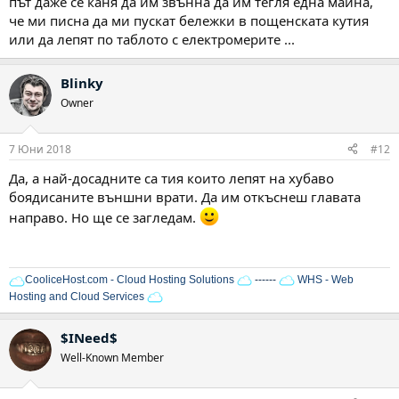
път даже се каня да им звънна да им тегля една майна,
че ми писна да ми пускат бележки в пощенската кутия
или да лепят по таблото с електромерите ...
Blinky
Owner
7 Юни 2018
#12
Да, а най-досадните са тия които лепят на хубаво
боядисаните външни врати. Да им откъснеш главата
направо. Но ще се загледам.
CooliceHost.com - Cloud Hosting Solutions
------
WHS - Web
Hosting and Cloud Services
$INeed$
Well-Known Member