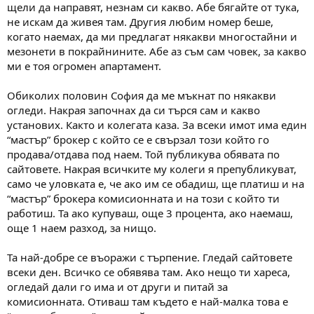
щели да направят, незнам си какво. Абе бягайте от тука,
не искам да живея там. Другия любим номер беше,
когато наемах, да ми предлагат някакви многостайни и
мезонети в покрайнините. Абе аз съм сам човек, за какво
ми е тоя огромен апартамент.
Обиколих половин София да ме мъкнат по някакви
огледи. Накрая започнах да си търся сам и какво
установих. Както и колегата каза. За всеки имот има един
“мастър” брокер с който се е свързал този който го
продава/отдава под наем. Той публикува обявата по
сайтовете. Накрая всичките му колеги я препубликуват,
само че уловката е, че ако им се обадиш, ще платиш и на
“мастър” брокера комисионната и на този с който ти
работиш. Та ако купуваш, още 3 процента, ако наемаш,
още 1 наем разход, за нищо.
Та най-добре се въоражи с търпение. Гледай сайтовете
всеки ден. Всичко се обявява там. Ако нещо ти хареса,
огледай дали го има и от други и питай за
комисионната. Отиваш там където е най-малка това е