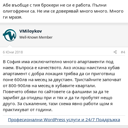
Абе въобще с тия брокери не си е работа. Пълни
олигофрени са. Не им се доверявай много много. Много
ги мразя.
VMiloykov
Well-Known Member
6 Юни 2018
#4
В София има изключително много апартаменти под
наем. Въпроса е качеството. Ако искаш наистина хубав
апартамент с добра локация трябва да си приготвиш
поне 600лв на месец за двустаен. Тристайните започват
от 800-900лв на месец в хубавите квартали.
Повечето обяви по сайтовете са фалшиви за да те
зарибят да отидеш при и тях и да ти пробутят нещо
друго. За съжаление, тази схема явно работи щом я
практикуват от години.
Професионални WordPress услуги и 24/7 Поддръжка