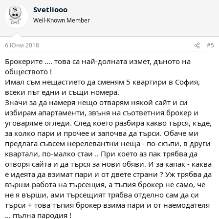
Svetliooo
Well-Known Member
6 Юни 2018
#5
Брокерите .... това са най-долната измет, дъното на
обществото !
Имал съм нещастието да сменям 5 квартири в София,
всеки път едни и същи номера.
Значи за да намеря нещо отварям някой сайт и си
избирам апартаменти, звъня на съответния брокер и
уговаряме огледи. След което разбира какво търся, къде,
за колко пари и прочее и започва да търси. Обаче ми
предлага съвсем нерелевантни неща - по-скъпи, в други
квартали, по-малко стаи .. При което аз пак трябва да
отворя сайта и да търся за нови обяви. И за капак - каква
е идеята да взимат пари и от двете страни ? Уж трябва да
върши работа на търсещия, а тъпия брокер не само, че
не я върши, ами търсещият трябва отделно сам да си
търси + това тъпия брокер взима пари и от наемодателя
... пълна пародия !