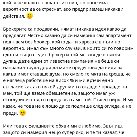
кой знае колко с нашата система, но поне има
вероятност да се стреснат, ако предприемеш някакви
действия.
Брокерите са продавачи, нямат никаква идея какво да
предлагат. Честно казано да си намериш сам апартамент
под наем без брокер, който да ти хареса е в пъти по-
вероятно. Имал съм много случаи, в които си го говорим
едно и също с един брокер и той ме заведе в някоя
дупка. Даже един от известна компания не беше си
направил труда дори да мине преди това да види за
какъв имот ставаше дума, но смело те мята на среща, че
е наглеца работеше на висок % и ми връчи едно
съгласие как ако някой друг ми го отдаде / продаде на
мен, той ще вземе обезщетение, защото имал уж
ексклузивитет да го предлага само той. Пълен цирк. И му
казах, че това не е лошо да се подпише след огледа, а не
преди.
Или това с фалшивите обяви ми е любимо. Звъниш,
защото си намерил нещо супер яко, и те ти казват, че