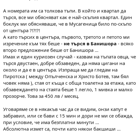
А номерата им са толкова тъпи. В който и квартал да
търся, все ми обясняват как е най-скъпия квартал. Един
боклук ми обясняваше, че в Мусагеница било по-скъпо
от центъра ?!?!?!
А като търсих в центъра, първото, третото и петото ми
изречение към тях беше -
не търся в Банишора
- всяко
второ предложение беше от Банишора ...
Имах и един куриозен случай - казвам на тъпата овца, че
търся двустаен, добре обзаведен, да няма цигани на
около и да е в центъра. Изпраща ме да гледам на
Пиротска ( между Опълченска и Христо Ботев, там бял
човек няма ), стая от къща с обща тоалетна за етажа, като
обзавеждането на стаята беше 1 легло, 1 мивка и малко
прозорче. Това за 450 лв / месец.
Уговаряме се в някакъв час да се видим, онзи капут е
забравил, или се бави с 15 мин и дори не ми се обажда,
при условие, че има безплатни минути ...
Абсолютна измет са, почти като някои бакшиши ...