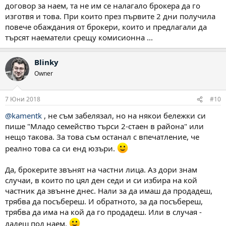
договор за наем, та не им се налагало брокера да го
изготвя и това. При които през първите 2 дни получила
повече обаждания от брокери, които и предлагали да
търсят наематели срещу комисионна ...
Blinky
Owner
7 Юни 2018
#10
@kamentk
, не съм забелязал, но на някои бележки си
пише "Младо семейство търси 2-стаен в района" или
нещо такова. За това съм останал с впечатление, че
реално това са си енд юзъри.
Да, брокерите звънят на частни лица. Аз дори знам
случаи, в които по цял ден седи и си избира на кой
частник да звънне днес. Нали за да имаш да продадеш,
трябва да посъбереш. И обратното, за да посъбереш,
трябва да има на кой да го продадеш. Или в случая -
дадеш под наем.