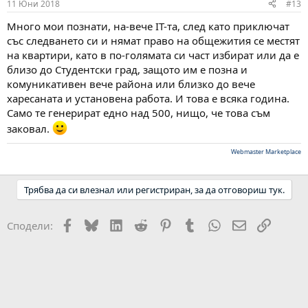
11 Юни 2018
#13
Много мои познати, на-вече IT-та, след като приключат
със следването си и нямат право на общежития се местят
на квартири, като в по-голямата си част избират или да е
близо до Студентски град, защото им е позна и
комуникативен вече района или близко до вече
харесаната и установена работа. И това е всяка година.
Само те генерират едно над 500, нищо, че това съм
заковал.
Webmaster Marketplace
Трябва да си влезнал или регистриран, за да отговориш тук.
Facebook
Bluesky
LinkedIn
Reddit
Pinterest
Tumblr
WhatsApp
Email
Link
Сподели: