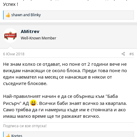
Успех !
shawn
and
Blinky
Р
е
а
AMitrev
к
ц
Well-Known Member
и
и
:
6 Юни 2018
#6
Не знам колко се отдават, но поне от 2 години вече не
виждам нанасящи се около блока. Преди това поне по
един наемател на месец се нанасяше в някои от
съседните блокове.
Най-правилният начин е да се обърнеш към "Баба
Рисърч" АД
. Всички баби знаят всичко за квартала.
Само трябва да ги намериш къде им е стоянката и ако
имаш малко време ще ти разкажат всичко.
Подписа си взе отпуска!
Kortes