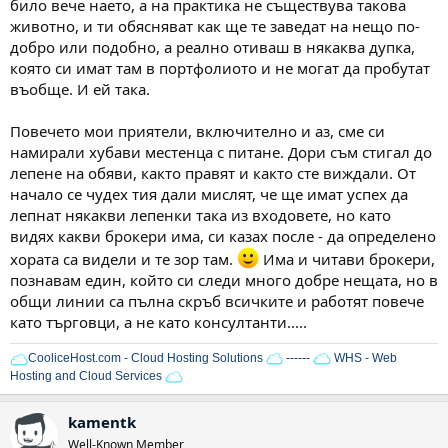
било вече наето, а на практика не съществува такова
животно, и ти обясняват как ще те заведат на нещо по-
добро или подобно, а реално отиваш в някаква дупка,
която си имат там в портфолиото и не могат да пробутат
въобще. И ей така.
Повечето мои приятели, включително и аз, сме си
намирали хубави местенца с питане. Дори съм стигал до
лепене на обяви, както правят и както сте виждали. От
начало се чудех тия дали мислят, че ще имат успех да
лепнат някакви лепенки така из входовете, но като
видях какви брокери има, си казах после - да определено
хората са видели и те зор там.
Има и читави брокери,
познавам един, който си следи много добре нещата, но в
общи линии са пълна скръб всичките и работят повече
като търговци, а не като консултанти.....
CooliceHost.com - Cloud Hosting Solutions
------
WHS - Web
Hosting and Cloud Services
kamentk
Well-Known Member