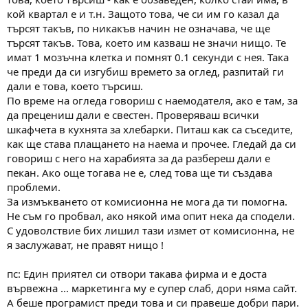
кой квартал е и т.н. Защото това, че си им го казал да
търсят такъв, по никакъв начин не означава, че ще
търсят такъв. Това, което им казваш не значи нищо. Те
имат 1 мозъчна клетка и помнят 0.1 секунди с нея. Така
че преди да си изгубиш времето за оглед, разпитай ги
дали е това, което търсиш.
По време на огледа говориш с наемодателя, ако е там, за
да прецениш дали е свестен. Проверяваш всички
шкафчета в кухнята за хлебарки. Питаш как са съседите,
как ще става плащането на наема и прочее. Гледай да си
говориш с него на харабията за да разбереш дали е
пекан. Ако още тогава не е, след това ще ти създава
проблеми.
За измъкването от комисионна не мога да ти помогна.
Не съм го пробвал, ако някой има опит нека да сподели.
С удоволствие бих лишил тази измет от комисионна, не
я заслужават, не правят нищо !
пс: Един приятел си отвори такава фирма и е доста
вървежна ... маркетинга му е супер слаб, дори няма сайт.
А беше програмист преди това и си правеше добри пари.