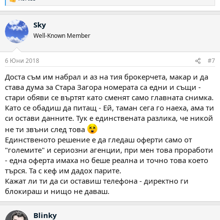
Р
е
а
Sky
к
ц
Well-Known Member
и
и
:
6 Юни 2018
#7
Доста съм им набрал и аз на тия брокерчета, макар и да
става дума за Стара Загора номерата са едни и същи -
стари обяви се въртят като сменят само главната снимка.
Като се обадиш да питащ - Ей, таман сега го наеха, ама ти
си остави данните. Тук е единствената разлика, че никой
не ти звъни след това
Единственото решение е да гледаш оферти само от
"големите" и сериозни агенции, при мен това проработи
- една оферта имаха но беше реална и точно това което
търся. Та с кеф им дадох парите.
Кажат ли ти да си оставиш телефона - директно ги
блокираш и нищо не даваш.
Blinky