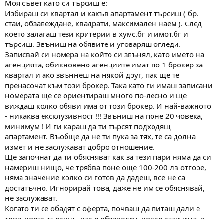
Моя съвет като си търсиш е:
Избираш си квартал и какъв апартамент търсиш ( бр.
стаи, обзавеждане, квадрати, максимален наем ). След
което залагаш тези критерии в хумс.бг и имот.бг и
търсиш. Звъниш на обявите и уговаряш огледи.
Записвай си номера на който си звънял, като името на
агенцията, обикновено агенциите имат по 1 брокер за
квартал и ако звъннеш на някой друг, пак ще те
пренасочат към този брокер. Така като ги имаш записани
номерата ще се ориентираш много по-лесно и ще
виждаш колко обяви има от този брокер. И най-важното
- никаква ексклузивност !!! Звъниш на поне 20 човека,
минимум ! И ги караш да ти търсят подходящ
апартамент. Въобще да не ти пука за тях, те са долна
измет и не заслужават добро отношение.
Ще започнат да ти обясняват как за тези пари няма да си
намериш нищо, че трябва поне още 100-200 лв отгоре,
няма значение колко си готов да дадеш, все не са
достатъчно. Игнорирай това, даже не им се обяснявай,
не заслужават.
Когато ти се обадят с оферта, почваш да питаш дали е
това, което търсиш - как е обзаведен, колко стаи има, в