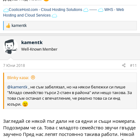
CooliceHost.com - Cloud Hosting Solutions
------
WHS - Web
Hosting and Cloud Services
kamentk
Р
е
а
kamentk
к
ц
Well-Known Member
и
и
:
7 Юни 2018
#11
Blinky каза:
@kamentk
, не съм забелязал, но на някои бележки си пише
"Младо семейство търси 2-стаен в района" или нещо такова. За
това съм останал с впечатление, че реално това са си енд
юзъри.
Загледай се някой път дали не са едни и същи номерата.
Подозирам че са. Това с младото семейство звучи гвърде
заучено Пред нас лепят постоянно такива работи. Някой