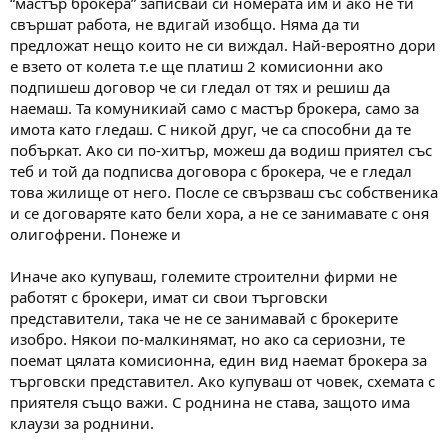
“мастър брокера” записвай си номерата им и ако не ти
свършат работа, не вдигай изобщо. Няма да ти
предложат нещо които не си виждал. Най-вероятно дори
е взето от колета т.е ще платиш 2 комисионни ако
подпишеш договор че си гледал от тях и решиш да
наемаш. Та комуникиай само с мастър брокера, само за
имота като гледаш. С никой друг, че са способни да те
побъркат. Ако си по-хитър, можеш да водиш приятел със
теб и той да подписва договора с брокера, че е гледал
това жилище от него. После се свързваш със собственика
и се договаряте като бели хора, а не се занимавате с оня
олигофрени. Понеже и
Иначе ако купуваш, големите строителни фирми не
работят с брокери, имат си свои търговски
представители, така че не се занимавай с брокерите
изобро. Някои по-малкинямат, но ако са сериозни, те
поемат цялата комисионна, един вид наемат брокера за
търговски представител. Ако купуваш от човек, схемата с
приятеля също важи. С роднина не става, защото има
клаузи за роднини.