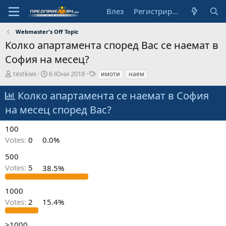
Влез
Регистрирай се
Webmaster's Off Topic
Колко апартамента според Вас се наемат в
София на месец?
А
Н
Т
testkiwi
6 Юни 2018
имоти
наем
в
а
а
т
ч
г
Колко апартамента се наемат в София
о
а
о
на месец според Вас?
р
л
в
н
е
а
100
д
Votes:
0
0.0%
а
т
500
а
Votes:
5
38.5%
1000
Votes:
2
15.4%
>1000