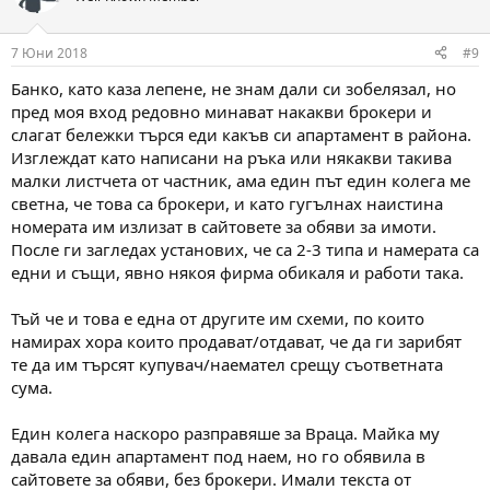
7 Юни 2018
#9
Банко, като каза лепене, не знам дали си зобелязал, но
пред моя вход редовно минават накакви брокери и
слагат бележки търся еди какъв си апартамент в района.
Изглеждат като написани на ръка или някакви такива
малки листчета от частник, ама един път един колега ме
светна, че това са брокери, и като гугълнах наистина
номерата им излизат в сайтовете за обяви за имоти.
После ги загледах установих, че са 2-3 типа и намерата са
едни и същи, явно някоя фирма обикаля и работи така.
Тъй че и това е една от другите им схеми, по които
намирах хора които продават/отдават, че да ги зарибят
те да им търсят купувач/наемател срещу съответната
сума.
Един колега наскоро разправяше за Враца. Майка му
давала един апартамент под наем, но го обявила в
сайтовете за обяви, без брокери. Имали текста от