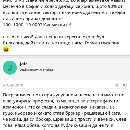
Много ми стана интересно, колко апартамента се наемат
месечно в София и колко данъци се крият, щото 90% от
всички са в сивия сектор, пък и наемодателите и те едва
ли си декларират доходите.
100, 1000, 10 000? Как мислите?
п.п. Ако някой дава нещо интересно около бул.
България, дайте линк, че нищо няма. Голяма мизерия.
jair
J
Well-Known Member
6 Юни 2018
#2
Посредничеството при купуване и наемане на имоти не
е регулирана професия, няма лицензи и сертификати.
Комисионните са сладки, а изисквания никакви. Т.е.
куцо, кьораво и сакато става брокер - решаваш ей сега,
че искаш да си брокер, щракваш с пръсти и вече си. След
това, няма обява, която да публикуваш и да не ти я