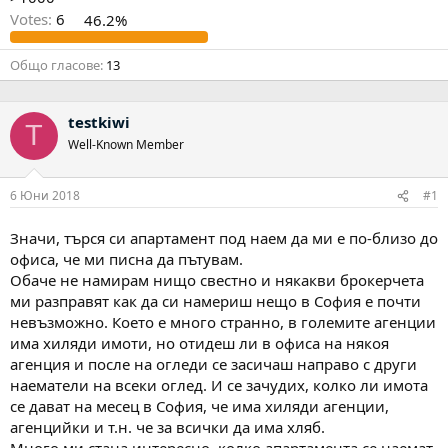
Votes:
6
46.2%
Общо гласове
13
testkiwi
T
Well-Known Member
6 Юни 2018
#1
Значи, търся си апартамент под наем да ми е по-близо до
офиса, че ми писна да пътувам.
Обаче не намирам нищо свестно и някакви брокерчета
ми разправят как да си намериш нещо в София е почти
невъзможно. Което е много странно, в големите агенции
има хиляди имоти, но отидеш ли в офиса на някоя
агенция и после на огледи се засичаш направо с други
наематели на всеки оглед. И се зачудих, колко ли имота
се дават на месец в София, че има хиляди агенции,
агенцийки и т.н. че за всички да има хляб.