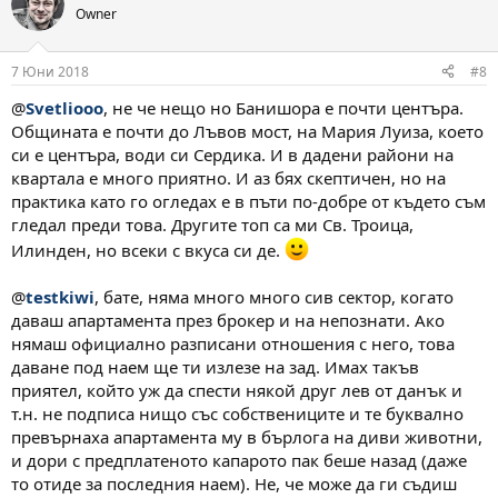
Owner
7 Юни 2018
#8
@
Svetliooo
, не че нещо но Банишора е почти центъра.
Общината е почти до Лъвов мост, на Мария Луиза, което
си е центъра, води си Сердика. И в дадени райони на
квартала е много приятно. И аз бях скептичен, но на
практика като го огледах е в пъти по-добре от където съм
гледал преди това. Другите топ са ми Св. Троица,
Илинден, но всеки с вкуса си де.
@
testkiwi
, бате, няма много много сив сектор, когато
даваш апартамента през брокер и на непознати. Ако
нямаш официално разписани отношения с него, това
даване под наем ще ти излезе на зад. Имах такъв
приятел, който уж да спести някой друг лев от данък и
т.н. не подписа нищо със собствениците и те буквално
превърнаха апартамента му в бърлога на диви животни,
и дори с предплатеното капарото пак беше назад (даже
то отиде за последния наем). Не, че може да ги съдиш