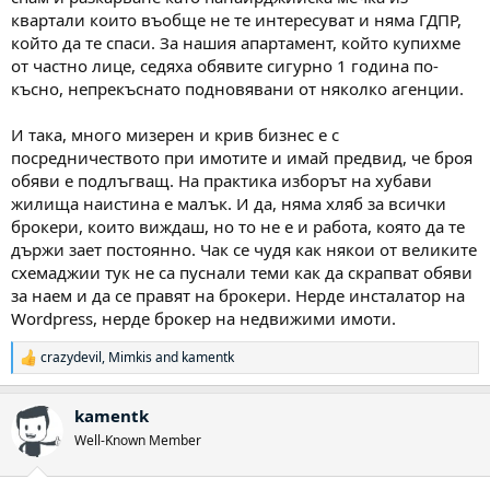
квартали които въобще не те интересуват и няма ГДПР,
който да те спаси. За нашия апартамент, който купихме
от частно лице, седяха обявите сигурно 1 година по-
късно, непрекъснато подновявани от няколко агенции.
И така, много мизерен и крив бизнес е с
посредничеството при имотите и имай предвид, че броя
обяви е подлъгващ. На практика изборът на хубави
жилища наистина е малък. И да, няма хляб за всички
брокери, които виждаш, но то не е и работа, която да те
държи зает постоянно. Чак се чудя как някои от великите
схемаджии тук не са пуснали теми как да скрапват обяви
за наем и да се правят на брокери. Нерде инсталатор на
Wordpress, нерде брокер на недвижими имоти.
crazydevil
,
Mimkis
and
kamentk
Р
е
а
kamentk
к
ц
Well-Known Member
и
и
: