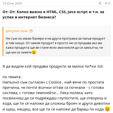
18 Юни 2009
#15
От: От: Колко важно е HTML, CSS, Java script и т.н. за
успех в интернет бизнеса?
gangster каза:
Не съм но имам банери и на друга програма за такъв продукт
и там нищо. От самия продукт е просто не се продава ако ви
кажа продукта ще ви стане ясно ама мисля да си замълча, че
ще ми се смеете
Я да видим кой продава продукти за малки пи*ки :lol:
по темата :
Напълно съм съгласен с Coolice , най-вече по простата
причина, че почти всички оттам са почнали - с готова
система, с готови темплейти... Лека полека, като
посвикнеш да си подреждаш глупостите, ще отвориш и
кода, ще ти се наложи да сложиш брояч и други дивотии
и щеш, нещеш, все ще ти се наложи да бараш по кода