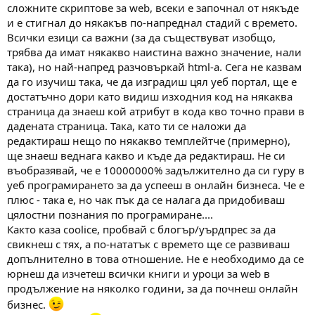
сложните скриптове за web, всеки е започнал от някъде
и е стигнал до някакъв по-напреднал стадий с времето.
Всички езици са важни (за да съществуват изобщо,
трябва да имат някакво наистина важно значение, нали
така), но най-напред разчовъркай html-а. Сега не казвам
да го изучиш така, че да изградиш цял уеб портал, ще е
достатъчно дори като видиш изходния код на някаква
страница да знаеш кой атрибут в кода кво точно прави в
дадената страница. Така, като ти се наложи да
редактираш нещо по някакво темплейтче (примерно),
ще знаеш веднага какво и къде да редактираш. Не си
въобразявай, че е 10000000% задължително да си гуру в
уеб програмирането за да успееш в онлайн бизнеса. Че е
плюс - така е, но чак пък да се налага да придобиваш
цялостни познания по програмиране....
Както каза coolice, пробвай с блогър/уърдпрес за да
свикнеш с тях, а по-нататък с времето ще се развиваш
допълнително в това отношение. Не е необходимо да се
юрнеш да изчетеш всички книги и уроци за web в
продължение на няколко години, за да почнеш онлайн
бизнес.