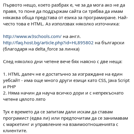
Първото нещо, което разбрах е, че за да мога ако не да
правя, то поне да поддържам сайта си трябва да имам
някаква обща представа от езика за програмиране. Най-
често това е HTML. Аз използвах няколко източника:
http://www.w3schools.com/
на англ.
http://faq.host.bg/article.php?id=HL895802
на български
(благодаря на delta_force за линка)
След няколко дни четене вече бях наясно с две неща:
1. HTML далеч не е достатъчно за изграждане на един
уебсайт - има още много други езици като CSS, Java Script
и PHP
2. Няма начин да науча всичко дори и с непрекъснато
четене цялото лято
Тук е времето да се запитам дали искам да ставам
програмист (едва ли) или предпочитам да се занимавам
с маркетинг и управление на взаимоотношенията с
клиентите.