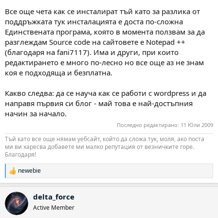
Все още чета как се инсталират тъй като за разлика от
поддръжката тук инсталацията е доста по-сложна
Единствената програма, която в момента ползвам за да
разглеждам Source codе на сайтовете е Notepad ++
(благодаря на fani7117). Има и други, при които
редактирането е много по-лесно но все още аз не знам
коя е подходяща и безплатна.
Какво следва: да се науча как се работи с wordpress и да
направя първия си блог - май това е най-достъпния
начин за начало.
Последно редактирано:
11 Юли 2009
Тъй като все още нямам уебсайт, който да сложа тук, моля, ако поста
ми ви харесва добавете ми малко репутация от везничките горе.
Благодаря!
newebie
Р
е
а
delta_force
к
ц
Active Member
и