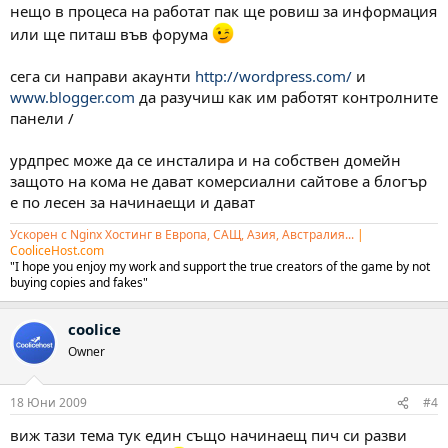
нещо в процеса на работат пак ще ровиш за информация
или ще питаш във форума
сега си направи акаунти
http://wordpress.com/
и
www.blogger.com
да разучиш как им работят контролните
панели /
урдпрес може да се инсталира и на собствен домейн
защото на кома не дават комерсиални сайтове а блогър
е по лесен за начинаещи и дават
Ускорен с Nginx Хостинг в Европа, САЩ, Азия, Австралия...
|
CooliceHost.com
"I hope you enjoy my work and support the true creators of the game by not
buying copies and fakes"
coolice
Owner
18 Юни 2009
#4
виж тази тема тук един също начинаещ пич си разви