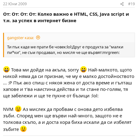
22 Юни 2009
#19
От: От: От: От: Колко важно е HTML, CSS, Java script и
т.н. за успех в интернет бизне
gangster каза:
Ти пък каде ме прати бе човек:lol:Друг е продукта за "малки
пи*ки", не съм продавал, но мисля че ще вървят:mrgreen:
Това ми дойде на акъла, sorry
Най-малкото, щото
никой няма да си признае, че му е малко достойноството
... :Р Пък ако спиш с някоя жена от доста време и гълташ
хапове и т'ва наистина действа и ти стане по-голям, тя
ще забележи и ще те пукне от бъзици :lol:
NVM
Аз мислех да пробвам с онова дето избелва
зъби. Според мен ще върви най-много, защото не е
толкова скъпо, а и доста хора биха искали да си избелят
зъбите