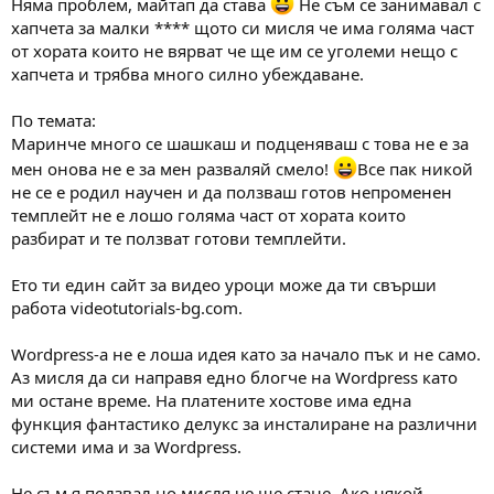
Няма проблем, майтап да става
Не съм се занимавал с
хапчета за малки **** щото си мисля че има голяма част
от хората които не вярват че ще им се уголеми нещо с
хапчета и трябва много силно убеждаване.
По темата:
Маринче много се шашкаш и подценяваш с това не е за
мен онова не е за мен разваляй смело!
Все пак никой
не се е родил научен и да ползваш готов непроменен
темплейт не е лошо голяма част от хората които
разбират и те ползват готови темплейти.
Ето ти един сайт за видео уроци може да ти свърши
работа videotutorials-bg.com.
Wordpress-а не е лоша идея като за начало пък и не само.
Аз мисля да си направя едно блогче на Wordpress като
ми остане време. На платените хостове има една
функция фантастико делукс за инсталиране на различни
системи има и за Wordpress.
Не съм я ползвал но мисля че ще стане. Ако някой