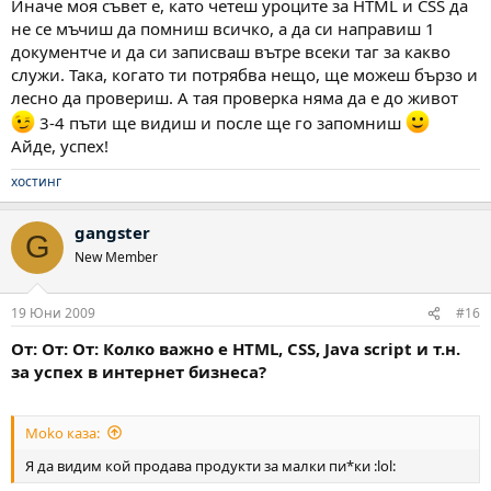
Иначе моя съвет е, като четеш уроците за HTML и CSS да
не се мъчиш да помниш всичко, а да си направиш 1
документче и да си записваш вътре всеки таг за какво
служи. Така, когато ти потрябва нещо, ще можеш бързо и
лесно да провериш. А тая проверка няма да е до живот
3-4 пъти ще видиш и после ще го запомниш
Айде, успех!
хостинг
gangster
G
New Member
19 Юни 2009
#16
От: От: От: Колко важно е HTML, CSS, Java script и т.н.
за успех в интернет бизнеса?
Moko каза:
Я да видим кой продава продукти за малки пи*ки :lol: