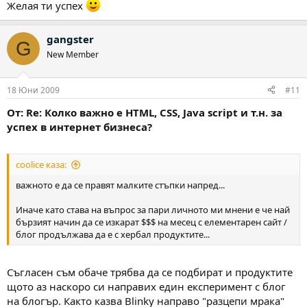
Желая ти успех
gangster
G
New Member
18 Юни 2009
#11
От: Re: Колко важно е HTML, CSS, Java script и т.н. за
успех в интернет бизнеса?
coolice каза:
важното е да се правят малките стъпки напред...
Иначе като става на въпрос за пари личното ми мнени е че най
бързият начин да се изкарат $$$ на месец с елементарен сайт /
блог продължава да е с хербал продуктите...
Съгласен съм обаче трябва да се подбират и продуктите
щото аз наскоро си направих един експеримент с блог
на блогър. Както казва Blinky направо "разцепи мрака"