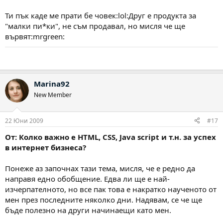
Ти пък каде ме прати бе човек:lol:Друг е продукта за
"малки пи*ки", не съм продавал, но мисля че ще
вървят:mrgreen:
Marina92
New Member
22 Юни 2009
#17
От: Колко важно е HTML, CSS, Java script и т.н. за успех
в интернет бизнеса?
Понеже аз започнах тази тема, мисля, че е редно да
направя едно обобщение. Едва ли ще е най-
изчерпателното, но все пак това е накратко наученото от
мен през последните няколко дни. Надявам, се че ще
бъде полезно на други начинаещи като мен.