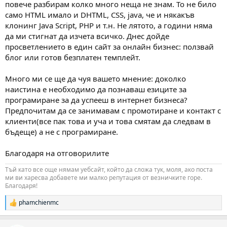
повече разбирам колко много неща не знам. То не било
само HTML имало и DHTML, CSS, java, че и някакъв
клонинг Java Script, PHP и т.н. Не лятото, а години няма
да ми стигнат да изчета всичко. Днес дойде
просветлението в един сайт за онлайн бизнес: ползвай
блог или готов безплатен темплейт.
Много ми се ще да чуя вашето мнение: доколко
наистина е необходимо да познаваш езиците за
програмиране за да успееш в интернет бизнеса?
Предпочитам да се занимавам с промотиране и контакт с
клиенти(все пак това и уча и това смятам да следвам в
бъдеще) а не с програмиране.
Благодаря на отговорилите
Тъй като все още нямам уебсайт, който да сложа тук, моля, ако поста
ми ви харесва добавете ми малко репутация от везничките горе.
Благодаря!
phamchienmc
Р
е
а