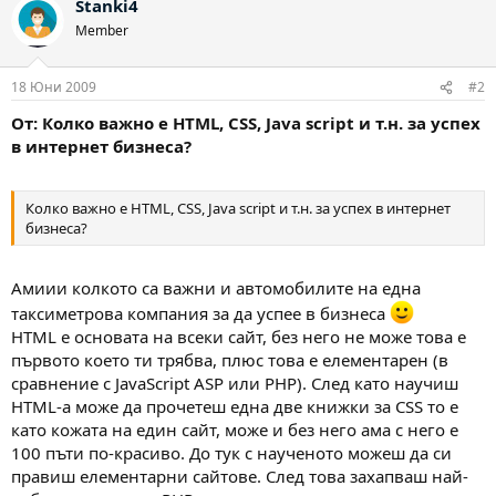
Stanki4
к
ц
Member
и
и
:
18 Юни 2009
#2
От: Колко важно е HTML, CSS, Java script и т.н. за успех
в интернет бизнеса?
Колко важно е HTML, CSS, Java script и т.н. за успех в интернет
бизнеса?
Амиии колкото са важни и автомобилите на една
таксиметрова компания за да успее в бизнеса
HTML е основата на всеки сайт, без него не може това е
първото което ти трябва, плюс това е елементарен (в
сравнение с JavaScript ASP или PHP). След като научиш
HTML-a може да прочетеш една две книжки за CSS то е
като кожата на един сайт, може и без него ама с него е
100 пъти по-красиво. До тук с наученото можеш да си
правиш елементарни сайтове. След това захапваш най-