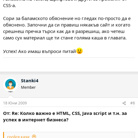
CSS-а.
Сори за баламското обяснение но гледах по-просто да е
обяснено. Започни да си правиш някакъв сайт и когато
срешнеш пречка търси как да я разрешиш, ако четеш
само сух материал ще ти стане голяма каша в главата.
Успех! Ако имаш въпроси питай
Stanki4
Member
18 Юни 2009
#8
От: Re: Колко важно е HTML, CSS, Java script и т.н. за
успех в интернет бизнеса?
coolice каза: