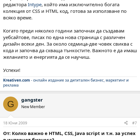
редактора
Intype
, който има изключително богата
колекция от CSS и HTML код, готова за използване по
всяко време.
Когато преди няколко години започнах да създавам
уебсайтове, писах по една нова страница с различен
дизайн всеки ден. За около седмица-две човек свиква с
кода и започва да схваща тънкостите. Важното е да имаш
желанието и енергията да се научиш.
Успехи!
Kreativen.com
- онлайн издание за дигитален бизнес, маркетинг и
реклама
gangster
G
New Member
18 Юни 2009
#7
От: Колко важно е HTML, CSS, Java script и т.н. за успех
в интернет бизнеса?