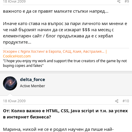
18 Юни 2009
#9
важното е да се правят малките стъпки напред...
Иначе като става на въпрос за пари личното ми мнени е
че най бързият начин да се изкарат $$$ на месец с
елементарен сайт / блог продължава да е с хербал
продуктите...
Ускорен с Nginx Хостинг в Европа, САЩ, Азия, Австралия...
|
CooliceHost.com
"I hope you enjoy my work and support the true creators of the game by not
buying copies and fakes"
delta_force
Active Member
18 Юни 2009
#10
От: Колко важно е HTML, CSS, Java script и т.н. за успех
в интернет бизнеса?
Марина, никой не се е родил научен да пише най-