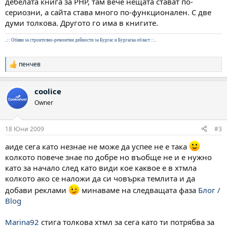
дебелата книга за PHP, там вече нещата стават по-
сериозни, а сайта става много по-функционален. С две
думи толкова. Другото го има в книгите.
..::
Обяви за строително-ремонтни дейности за Бургас и Бургаска област
::..
пенчев
Р
е
а
coolice
к
ц
Owner
и
и
:
18 Юни 2009
#3
аиде сега като незнае не може да успее не е така
колкото повече знае по добре но въобще не и е нужно
като за начало след като види кое каквое е в хтмла
колкото ако се наложи да си човърка темлита и да
добави реклами
минаваме на следващата фаза
Блог /
Blog
Marina92
стига толкова хтмл за сега като ти потрябва за