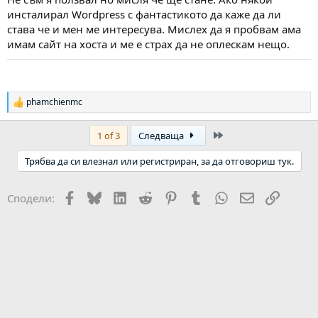
инсталирал Wordpress с фантастикото да каже да ли
става че и мен ме интересува. Мислех да я пробвам ама
имам сайт на хоста и ме е страх да не оплескам нещо.
phamchienmc
Р
е
а
Last
1 of 3
Следваща
к
ц
Трябва да си влезнал или регистриран, за да отговориш тук.
и
и
:
Facebook
Bluesky
LinkedIn
Reddit
Pinterest
Tumblr
WhatsApp
Email
Link
Сподели: