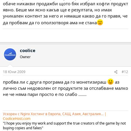
обаче никакви продажби щото бях избрал кофти продукт
явно. Беше ми ясно какъв ще е резултата, но имах
уникален контент за него и нямаше какво да го правя, че
да пробвам да го оползотворя ама не стана
coolice
Owner
18 Юни 2009
#12
пробва ли с друга програма да го монетизираш
аз
лично съм недоволен от продуктите за отслабване малко
не че няма пари просто е по слабо .......
Ускорен с Nginx Хостинг в Европа, САЩ, Азия, Австралия...
|
CooliceHost.com
"I hope you enjoy my work and support the true creators of the game by not
buying copies and fakes"