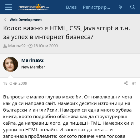
Влез
Регистрирай се
Web Development
Колко важно е HTML, CSS, Java script и т.н.
за успех в интернет бизнеса?
А
Н
Marina92
18 Юни 2009
в
а
т
ч
Marina92
о
а
New Member
р
л
н
а
18 Юни 2009
#1
д
а
т
Въпросът е малко глупав може би. От няколко дни чета
а
как да си направя сайт. Намерих десетки източници на
български и английски. Намерих си една много хубава
книга, която подробно обяснява как да структурираш
сайта, да направиш лого, да пишеш HTML. Намерих си и
уроци по HTML онлайн. И започнах да чета ... и
започнаха проблемите: колкото повече чета толкова