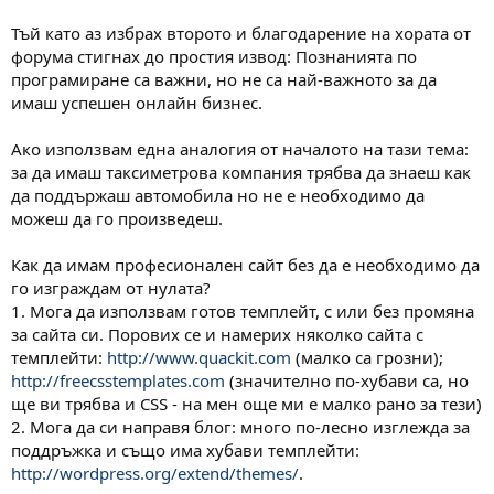
Тъй като аз избрах второто и благодарение на хората от
форума стигнах до простия извод: Познанията по
програмиране са важни, но не са най-важното за да
имаш успешен онлайн бизнес.
Ако използвам една аналогия от началото на тази тема:
за да имаш таксиметрова компания трябва да знаеш как
да поддържаш автомобила но не е необходимо да
можеш да го произведеш.
Как да имам професионален сайт без да е необходимо да
го изграждам от нулата?
1. Мога да използвам готов темплейт, с или без промяна
за сайта си. Порових се и намерих няколко сайта с
темплейти:
http://www.quackit.com
(малко са грозни);
http://freecsstemplates.com
(значително по-хубави са, но
ще ви трябва и CSS - на мен още ми е малко рано за тези)
2. Мога да си направя блог: много по-лесно изглежда за
поддръжка и също има хубави темплейти:
http://wordpress.org/extend/themes/
.