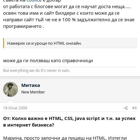
от работата с блогове могат да се научат доста неща.....
освен това има и сайт билдери с които може да се
направи сайт тъй че не е 100 % задължително да се знае
програмирането .
Намерих си и уроци по HTML онлайн.
може да ги ползваш като справочници
But everything we do It's never in vain.
Митака
New Member
18 Юни 2009
#6
От: Колко важно е HTML, CSS, Java script и т.н. за успех
в интернет бизнеса?
Марина, просто започни да пишеш на HTML. Изтегли