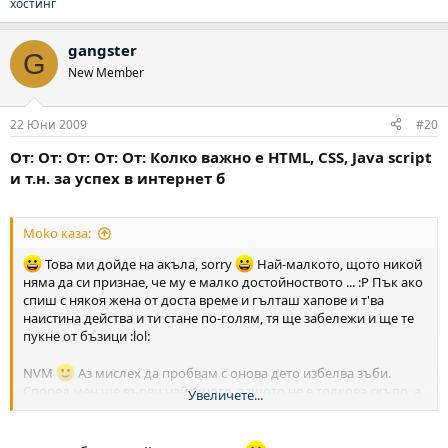
хостинг
gangster
G
New Member
22 Юни 2009
#20
От: От: От: От: От: Колко важно е HTML, CSS, Java script
и т.н. за успех в интернет б
Moko каза:
Това ми дойде на акъла, sorry
Най-малкото, щото никой
няма да си признае, че му е малко достойноството ... :Р Пък ако
спиш с някоя жена от доста време и гълташ хапове и т'ва
наистина действа и ти стане по-голям, тя ще забележи и ще те
пукне от бъзици :lol:
NVM
Аз мислех да пробвам с онова дето избелва зъби.
Според мен ще върви най-много, защото не е толкова скъпо, а
Увеличете...
и доста хора биха искали да си избелят зъбите