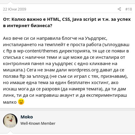
и
:
22 Юни 2009
#18
От: Колко важно е HTML, CSS, Java script и т.н. за успех
в интернет бизнеса?
Ако вече си си направила блогче на Уърдпрес,
инсталирането на темплейт е проста работа (ъплоудваш
с ftp в wp-content/themes директорията, тя ще се появи в
списъка с налични теми и ще може да се инсталира от
контролния панел на уърдпрес с едно кликване на
мишката.) Сега не знам дали wordpress.org дават да се
ползва ftp за ъплоуд (не съм си играл с тях, признавам),
но имаше една тема за един безплатен хостинг, ако
искаш мога да се разровя (да намеря темата), да ти дам
линк, ти да си направиш акаунт и да експериментираш
малко
Moko
Well-Known Member