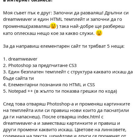
Моя съвет пък е друг: Започни да разваляш! Дръпни си
dreamweaver и един HTML темплейт и започни да го
променяш(разваляш
) така най-добре ще разбереш
като оплескаш нещо кое за какво служи.
За да направиш елементарен сайт ти трябват 5 неща:
1. dreamweaver
2. Photoshop за предпчитане CS3
3. Един безплатен темплейт с структура каквато искаш да
бъде сайта ти
4. Елементарни познания по HTML и CSS
5. Notepad ++ (в жълто ти показва грешки по кода)
След това отваряш Photoshop-а и променяш картинките
на темплейта или си правиш нови които да паснат(или
да ги напаснеш). После отваряш index.html с
dreamweaver-а и заместваш картинките и правиш и
други промени каквито искаш. Цветове на линковете,
големина на текста, шрифтове и други се променят от