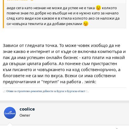
аиде сега като незнае не може да успее не е така
колкото
повече знае по добре но въобще не и е нужно като за начало
след като види кое каквое е в хтмла колкото ако се наложи да
си човърка темлита и да добави реклами
Зависи от гледната точка. То може човек изобщо да не
знае какво е интернет и от къде се включва компютъра и
пак да има успешен онлайн бизнес - като плати на някой
да свърши цялата работа. Аз понеже съм пристрастен
към писането и човъркането на код собственоръчно, а
блоговете не са ми по вкуса. Всеки си има собствени
предпочитания и "тертип" на работа . :wink:
..::
Обяви за строително-ремонтни дейности за Бургас и Бургаска област
::..
coolice
Owner