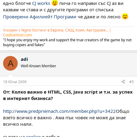
едно блогче
CJ works
пича го направи със CJ аз ви
казвам че става и с другите програми от списъка
Проверени Афилиейт Програми
че даже и по лесно
Ускорен с Nginx Хостинг в Европа, САЩ, Азия, Австралия...
|
CooliceHost.com
"I hope you enjoy my work and support the true creators of the game by not
buying copies and fakes"
adi
A
Well-Known Member
18 Юни 2009
#5
От: Колко важно е HTML, CSS, Java script и т.н. за успех
в интернет бизнеса?
http://www.predpriemach.com/member.php?u=3422
Общо
взето всичко е важно . Ама пък човек не може да знае
всичко нали.
съвета на
coolice
е добър