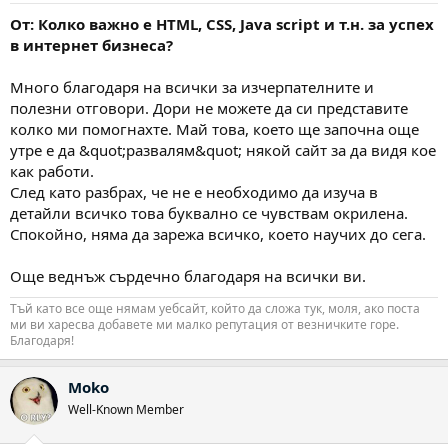
От: Колко важно е HTML, CSS, Java script и т.н. за успех
в интернет бизнеса?
Много благодаря на всички за изчерпателните и
полезни отговори. Дори не можете да си представите
колко ми помогнахте. Май това, което ще започна още
утре е да &quot;развалям&quot; някой сайт за да видя кое
как работи.
След като разбрах, че не е необходимо да изуча в
детайли всичко това буквално се чувствам окрилена.
Спокойно, няма да зарежа всичко, което научих до сега.
Още веднъж сърдечно благодаря на всички ви.
Тъй като все още нямам уебсайт, който да сложа тук, моля, ако поста
ми ви харесва добавете ми малко репутация от везничките горе.
Благодаря!
Moko
Well-Known Member