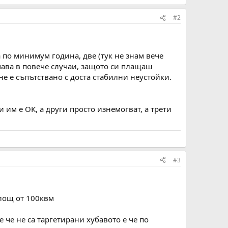
#2
а по минимум година, две (тук не знам вече
ачава в повече случаи, защото си плащаш
е е съпътствано с доста стабилни неустойки.
и им е ОК, а други просто изнемогват, а трети
#3
площ от 100квм
 че не са таргетирани хубавото е че по