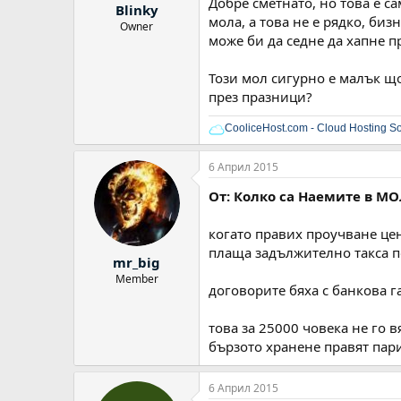
Добре сметнато, но това е с
Blinky
мола, а това не е рядко, биз
Owner
може би да седне да хапне пр
Този мол сигурно е малък що
през празници?
CooliceHost.com - Cloud Hosting So
6 Април 2015
От: Колко са Наемите в МО
когато правих проучване цен
плаща задължително такса п
mr_big
Member
договорите бяха с банкова г
това за 25000 човека не го 
бързото хранене правят пари.
6 Април 2015