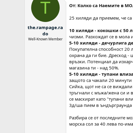
T
От: Колко са Наемите в МО
25 хиляди да приемем, че са
the.rampage.ra
10 хиляди - кокошки с 50 
do
чизми. Разхождат се в мола и
Well-Known Member
5-10 хиляди - дечурлига д
Покупателна способност 20 л
охрана да ги бие. Дрескод -
връзки. Потенциал да изхарч
магазина ти - над 50%.
5-10 хиляди - тупани вли
защото са чакали 20 минути 
Сийка, щот не са се виждали 
тръгнали с мъжа/жена си и в
се маскират като "тупани вл
3д/ша пием в ъндърграунда 
Разбира се от последните мо
морска сол за 40 лева по-и