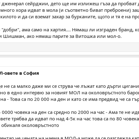
дженерал сейрджии, дето ще им излижеш гъза да пробват дре
 много хора идват в мола (и съответно биват преброени) за
килото и да си вземат захар за бурканите, щото и тя е на п
го "добри", ама само на хартия.... Нямаш ли изграден бранд
ри Шишман, ако нямаш парите за Витошка или мол-о.
Л-овете в София
е не са малко даже ми се струва че лъжат като дърти цигани
, но в едно интервю за новият МОЛ на околовръстното баров
а - Това са по 20 000 на ден и като се има предвид че са гъ
 0000 човека на ден са средно по 2000 на час - Ама те не и
овете трябва да идват по над 4-5к на час това са по 80 човек
а обикаля околовръстното
ентар че цената на наема в МОЛ-а може да се разглежда кат