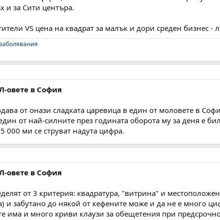
х и за Сити центъра.
ители VS цена на квадрат за малък и дори среден бизнес - л
 заболявания
Л-овете в София
дава от онази сладката царевица в един от моловете в Соф
един от най-силните през годината оборота му за деня е бил 
5 000 ми се струват надута цифра.
Л-овете в София
делят от 3 критерия: квадратура, "витрина" и местоположен
а) и забутано до някой от кефените може и да не е много ци
те има и много криви клаузи за обещетения при предсрочно