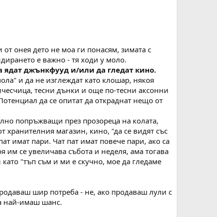
 от онея дето не моа ги понасям, зимата с
андирането е важно - тя ходи у моло.
а ядат джънкфууд и/или да гледат кино.
мола" и да не изглеждат като клошар, някоя
ричесчица, тесни дънки и още по-тесни аксонни
Потенциал да се опитат да откраднат нещо от
елно попръжващи през прозореца на колата,
т хранителния магазин, кино, "да се видят със
пат имат пари. Чат пат имат повече пари, ако са
оя им се увеличава събота и неделя, ама тогава
като "тъп съм и ми е скучно, мое да гледаме
родаваш шир потреба - не, ако продаваш лули с
ра най-имаш шанс.