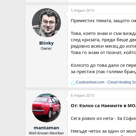
5 Април 2015
Преместих темата, защото с
Това, което знам и съм вижд
след кризата, преди беше дв
Blinky
редовно всеки месец до изти
Owner
Това го знам от познат, кой
Колкото до това дали се пере
за престиж (пак големи бран
CooliceHost.com - Cloud Hosting So
6 Април 2015
От: Колко са Наемите в МО
Сега рових из нета - За Соф
mantaman
Някъде четох за един от мол
Well-Known Member