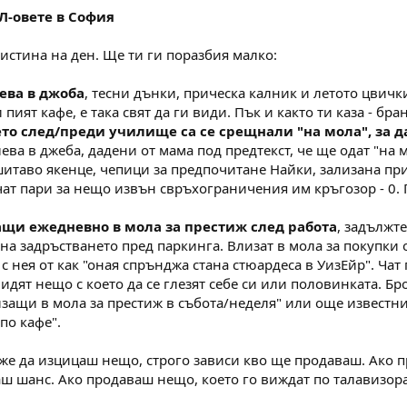
Л-овете в София
 истина на ден. Ще ти ги поразбия малко:
лева в джоба
, тесни дънки, прическа калник и летото цвички
 пият кафе, е така свят да ги види. Пък и както ти каза - бр
ето след/преди училище са се срещнали "на мола", за д
ева в джеба, дадени от мама под предтекст, че ще одат "на 
 шитаво якенце, чепици за предпочитане Найки, зализана п
ат пари за нещо извън свръхограничения им кръгозор - 0. 
защи ежедневно в мола за престиж след работа
, задължт
на задръстването пред паркинга. Влизат в мола за покупки о
с нея от как "оная спрънджа стана стюардеса в УизЕйр". Чат 
идят нещо с което да се глезят себе си или половинката. Бр
изащи в мола за престиж в събота/неделя" или още известни 
по кафе".
же да изцицаш нещо, строго зависи кво ще продаваш. Ако п
маш шанс. Ако продаваш нещо, което го виждат по талавизо