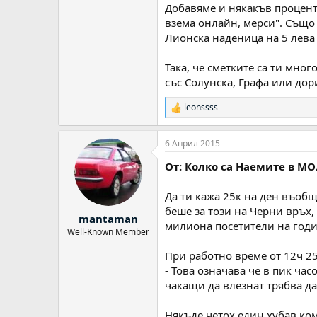
Добавяме и някакъв процент 
взема онлайн, мерси". Също
Лионска наденица на 5 лева 
Така, че сметките са ти мно
със Солунска, Графа или до
leonssss
Р
е
а
6 Април 2015
к
ц
От: Колко са Наемите в МО
и
и
:
Да ти кажа 25к на ден въобщ
беше за този на Черни връх
mantaman
милиона посетители на годин
Well-Known Member
При работно време от 12ч 25
- Това означава че в пик час
чакащи да влезнат трябва д
Някъде четох един хубав ком