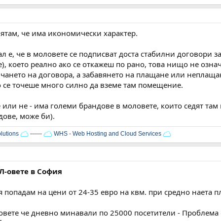
мятам, че има икономически характер.
ал е, че в моловете се подписват доста стабилни договори з
е), което реално ако се откажеш по рано, това нищо не озн
чането на договора, а забавянето на плащане или неплащан
то се точеше много силно да вземе там помещение.
 или не - има големи брандове в моловете, които седят там 
дове, може би).
lutions
------
WHS - Web Hosting and Cloud Services
Л-овете в София
ия попадам на цени от 24-35 евро на квм. при средно наета 
овете че дневно минавали по 25000 посетители - Проблема е