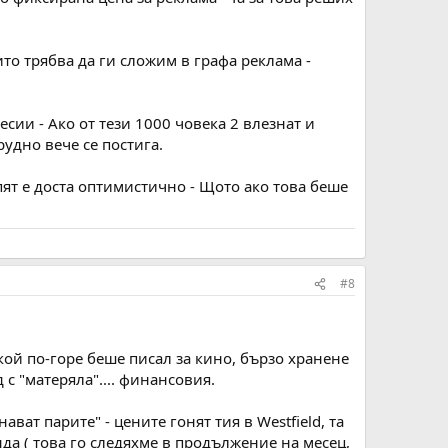
то трябва да ги сложим в графа реклама -
есии - Ако от тези 1000 човека 2 влезнат и
рудно вече се постига.
пят е доста оптимистично - Щото ако това беше
#8
ой по-горе беше писал за кино, бързо хранене
 с "матеряла".... финансовия.
ват парите" - цените гонят тия в Westfield, та
нда ( това го следяхме в продължение на месец,