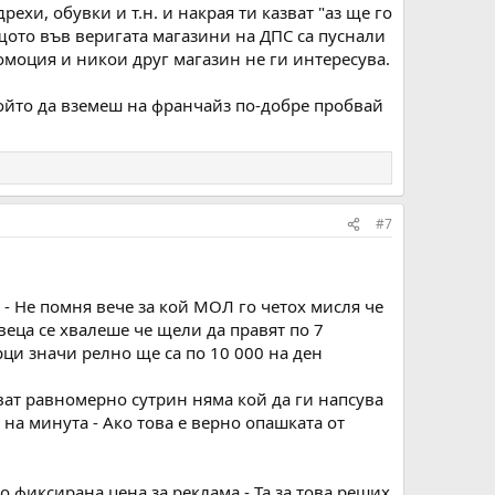
хи, обувки и т.н. и накрая ти казват "аз ще го
щото във веригата магазини на ДПС са пуснали
ромоция и никои друг магазин не ги интересува.
, който да вземеш на франчайз по-добре пробвай
#7
 - Не помня вече за кой МОЛ го четох мисля че
еца се хвалеше че щели да правят по 7
рци значи релно ще са по 10 000 на ден
дват равномерно сутрин няма кой да ги напсува
а на минута - Ако това е верно опашката от
о фиксирана цена за реклама - Та за това реших