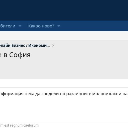
ебители
Какво ново?
Инвестиции / Офлайн Бизнес / Икономика
е в София
нформация нека да сподели по различните молове какви пар
rum est regnum caelorum