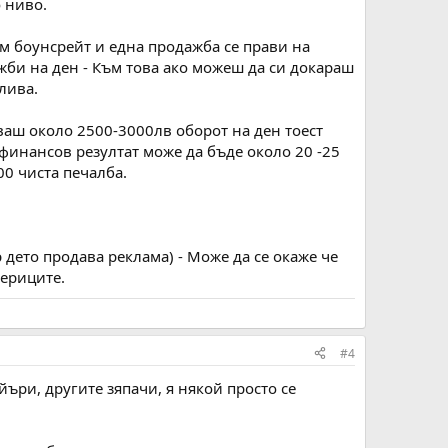
о ниво.
ям боунсрейт и една продажба се прави на
жби на ден - Към това ако можеш да си докараш
лива.
ваш около 2500-3000лв оборот на ден тоест
 финансов резултат може да бъде около 20 -25
00 чиста печалба.
 дето продава реклама) - Може да се окаже че
териците.
#4
йъри, другите зяпачи, я някой просто се