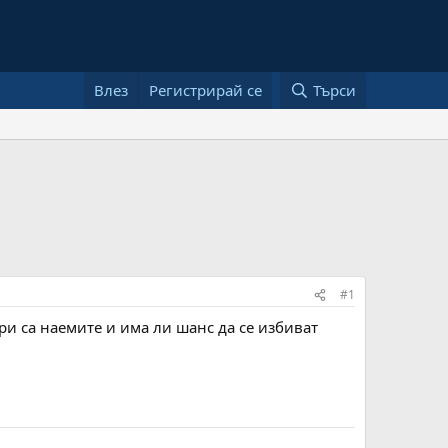
Влез
Регистрирай се
Търси
#1
и са наемите и има ли шанс да се избиват