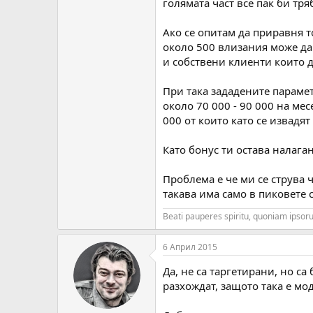
голямата част все пак би тр
Ако се опитам да приравня т
около 500 влизания може да 
и собствени клиенти които д
При така зададените парамет
около 70 000 - 90 000 на ме
000 от които като се извадят
Като бонус ти остава налага
Проблема е че ми се струва 
такава има само в пиковете 
Beati pauperes spiritu, quoniam ipso
6 Април 2015
Да, не са таргетирани, но са
разхождат, защото така е мо