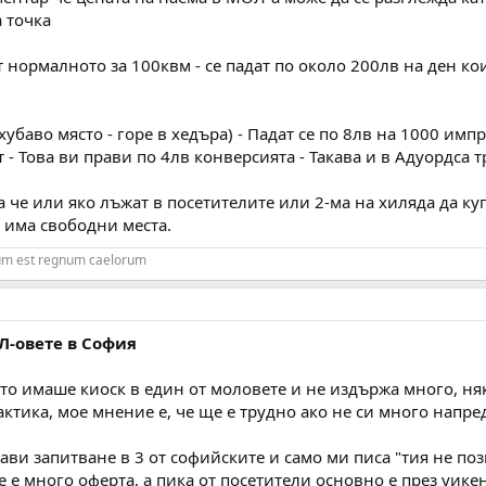
а точка
 нормалното за 100квм - се падат по около 200лв на ден кои
хубаво място - горе в хедъра) - Падат се по 8лв на 1000 импр
 - Това ви прави по 4лв конверсията - Такава и в Адуордса т
 че или яко лъжат в посетителите или 2-ма на хиляда да ку
 има свободни места.
rum est regnum caelorum
Л-овете в София
о имаше киоск в един от моловете и не издържа много, няк
актика, мое мнение е, че ще е трудно ако не си много напред
и запитване в 3 от софийските и само ми писа "тия не позна
е е много оферта, а пика от посетители основно е през уике