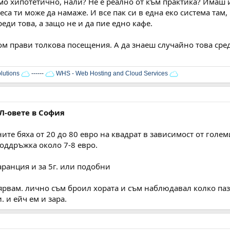
амо хипотетично, нали? Не е реално от към практика? Имаш и
неса ти може да намаже. И все пак си в една еко система там
еди това, а защо не и да пие едно кафе.
м прави толкова посещения. А да знаеш случайно това сред
lutions
------
WHS - Web Hosting and Cloud Services
Л-овете в София
ите бяха от 20 до 80 евро на квадрат в зависимост от гол
оддръжка около 7-8 евро.
аранция и за 5г. или подобни
вярвам. лично съм броил хората и съм наблюдавал колко паз
 и ейч ем и зара.