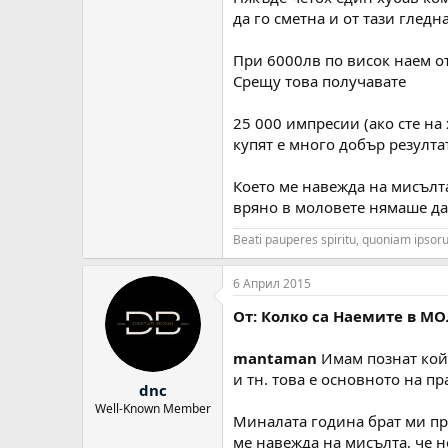
да го сметна и от тази гледн
При 6000лв по висок наем от
Срещу това получавате
25 000 импресии (ако сте на 
купят е много добър резултат
Което ме навежда на мисълта
вряно в моловете нямаше да
Beati pauperes spiritu, quoniam ipso
6 Април 2015
От: Колко са Наемите в МО
mantaman
Имам познат койт
и тн. това е основното на пр
dnc
Well-Known Member
Миналата година брат ми прав
ме навежда на мисълта, че н