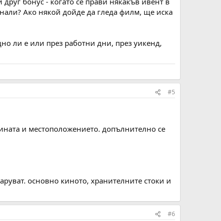
 друг бонус - когато се прави някакъв ивент в
, нали? Ако някой дойде да гледа филм, ще иска
но ли е или през работни дни, през уикенд,
#5
емината и местоположението. допълнително се
аруват. основно киното, хранителните стоки и
#6