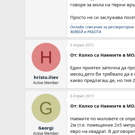
говоря за мола на Черни връ
Просто не си заслужава посет
Онлайн списание за респираторни
ЖИВЕЙ и РАБОТИ
6 Април 2015
H
От: Колко са Наемите в МО
Един приятел започна да про
месец дето би трябвало да е 
hristo.iliev
какво предлагаш де, но тия 2
Active Member
6 Април 2015
G
От: Колко са Наемите в МО
Наемите по моловете се опре
2м (т.е. помещение 2х5 метр
Georgi
евро на квадрат. В договори
Active Member