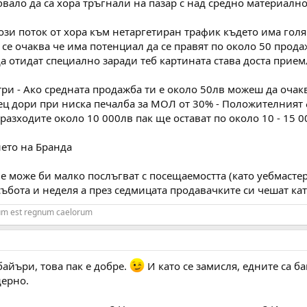
ябвало да са хора тръгнали на пазар с над средно материалн
ози поток от хора към нетаргетиран трафик където има гол
се очаква че има потенциал да се правят по около 50 прода
а отидат специално заради теб картината става доста прием
ри - Ако средната продажба ти е около 50лв можеш да очак
сец дори при ниска печалба за МОЛ от 30% - Положителният
 разходите около 10 000лв пак ще остават по около 10 - 15 0
нето на Бранда
че може би малко послъгват с посещаемостта (като уебмастер
събота и неделя а през седмицата продавачките си чешат ка
rum est regnum caelorum
 байъри, това пак е добре.
И като се замисля, едните са ба
дерно.