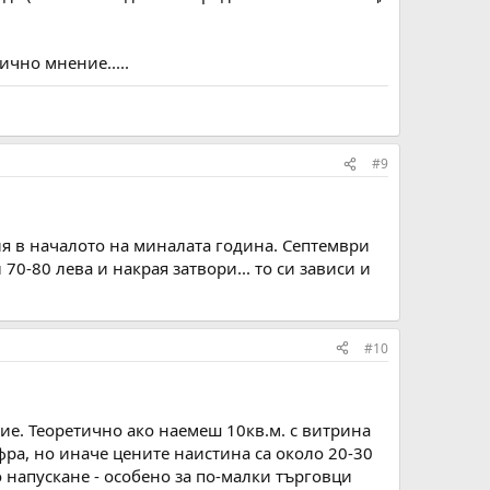
ично мнение.....
#9
ия в началото на миналата година. Септември
70-80 лева и накрая затвори... то си зависи и
#10
ие. Теоретично ако наемеш 10кв.м. с витрина
фра, но иначе цените наистина са около 20-30
 напускане - особено за по-малки търговци