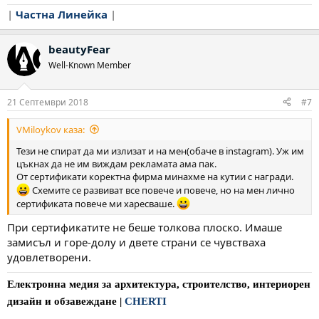
|
Частна Линейка
|
beautyFear
Well-Known Member
21 Септември 2018
#7
VMiloykov каза:
Тези не спират да ми излизат и на мен(обаче в instagram). Уж им
цъкнах да не им виждам рекламата ама пак.
От сертификати коректна фирма минахме на кутии с награди.
Схемите се развиват все повече и повече, но на мен лично
сертификата повече ми харесваше.
При сертификатите не беше толкова плоско. Имаше
замисъл и горе-долу и двете страни се чувстваха
удовлетворени.
Електронна медия за архитектура, строителство, интериорен
дизайн и обзавеждане
|
CHERTI