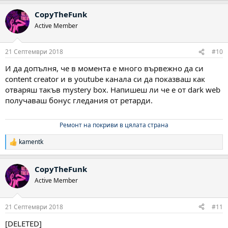
а
CopyTheFunk
к
ц
Active Member
и
и
:
21 Септември 2018
#10
И да допълня, че в момента е много вървежно да си
content creator и в youtube канала си да показваш как
отваряш такъв mystery box. Напишеш ли че е от dark web
получаваш бонус гледания от ретарди.
Ремонт на покриви в цялата страна
kamentk
Р
е
а
CopyTheFunk
к
ц
Active Member
и
и
:
21 Септември 2018
#11
[DELETED]