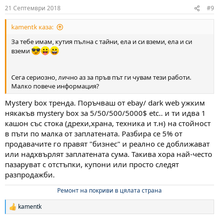
21 Септември 2018
#9
kamentk каза:
За тебе имам, кутия пълна с тайни, ела и си вземи, ела и си
вземи
Сега сериозно, лично аз за пръв път ги чувам тези работи.
Малко повече информация?
Mystery box тренда. Поръчваш от ebay/ dark web ужким
някакъв mystery box за 5/50/500/5000$ etc.. и ти идва 1
кашон със стока (дрехи,храна, техника и т.н) на стойност
в пъти по малка от заплатената. Разбира се 5% от
продавачите го правят "бизнес" и реално се доближават
или надхвърлят заплатената сума. Такива хора най-често
пазаруват с отстъпки, купони или просто следят
разпродажби.
Ремонт на покриви в цялата страна
kamentk
Р
е