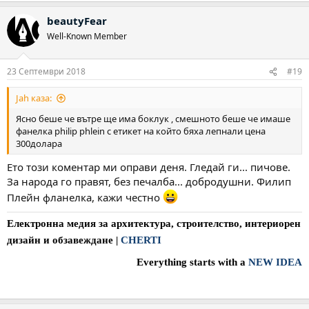
beautyFear
Well-Known Member
23 Септември 2018
#19
Jah каза:
Ясно беше че вътре ще има боклук , смешното беше че имаше
фанелка philip phlein с етикет на който бяха лепнали цена
300долара
Ето този коментар ми оправи деня. Гледай ги... пичове.
За народа го правят, без печалба... добродушни. Филип
Плейн фланелка, кажи честно
Електронна медия за архитектура, строителство, интериорен
дизайн и обзавеждане
|
CHERTI
Everything starts with a
NEW IDEA