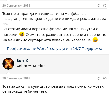
20 Септември 2018
#5
Тези не спират да ми излизат и на мен(обаче в
instagram). Уж им цъкнах да не им виждам рекламата ама
пак.
От сертификати коректна фирма минахме на кутии с
награди.
Схемите се развиват все повече и повече, но
на мен лично сертификата повече ми харесваше.
Професионални WordPress услуги и 24/7 Поддръжка
BurnX
Well-Known Member
20 Септември 2018
#6
Това за да си го купиш , трябва да имаш по-малко мозък
от търкащите билетчета.