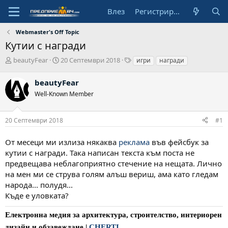
Влез
Регистрирай се
Webmaster's Off Topic
Кутии с награди
А
Н
Т
beautyFear
20 Септември 2018
игри
награди
в
а
а
т
ч
г
beautyFear
о
а
о
Well-Known Member
р
л
в
н
е
а
20 Септември 2018
#1
д
а
От месеци ми излиза някаква
реклама
във фейсбук за
т
а
кутии с награди. Така написан текста към поста не
предвещава неблагоприятно стечение на нещата. Лично
на мен ми се струва голям алъш вериш, ама като гледам
народа... полудя...
Къде е уловката?
Електронна медия за архитектура, строителство, интериорен
дизайн и обзавеждане
|
CHERTI