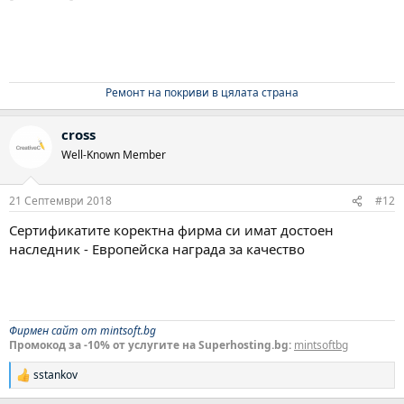
Ремонт на покриви в цялата страна
cross
Well-Known Member
21 Септември 2018
#12
Сертификатите коректна фирма си имат достоен
наследник - Европейска награда за качество
Фирмен сайт от mintsoft.bg
Промокод за -10% от услугите на Superhosting.bg:
mintsoftbg
sstankov
Р
е