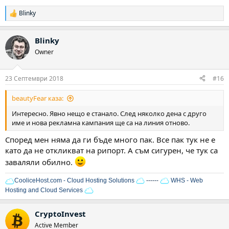
Blinky
Р
е
а
Blinky
к
ц
Owner
и
и
:
23 Септември 2018
#16
beautyFear каза:
Интересно. Явно нещо е станало. След няколко дена с друго
име и нова рекламна кампания ще са на линия отново.
Според мен няма да ги бъде много пак. Все пак тук не е
като да не откликват на рипорт. А съм сигурен, че тук са
заваляли обилно.
CooliceHost.com - Cloud Hosting Solutions
------
WHS - Web
Hosting and Cloud Services
CryptoInvest
Active Member