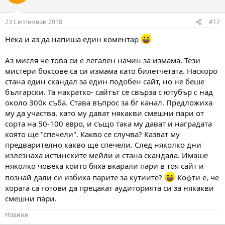
23 Септември 2018
#17
Нека и аз да напиша един коментар
Аз мисля че това си е легален начин за измама. Тези
мистери боксове са си измама като билетчетата. Наскоро
стана един скандал за един подобен сайт, но не беше
български. Та накратко- сайтът се свърза с ютубър с над
около 300к съба. Става въпрос за бг канал. Предложиха
му да участва, като му дават някакви смешни пари от
сорта на 50-100 евро, и също така му дават и наградата
която ще "спечели". Какво се случва? Казват му
предварително какво ще спечели. След няколко дни
излезнаха истинските мейли и стана скандала. Имаше
няколко човека които бяха вкарали пари в тоя сайт и
познай дали си избиха парите за кутиите?
Кофти е, че
хората са готови да прецакат аудиторията си за някакви
смешни пари.
Новини