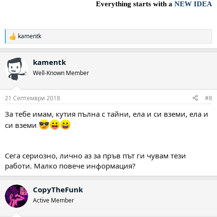
Everything starts with a
NEW IDEA
kamentk
Р
е
а
kamentk
к
ц
Well-Known Member
и
и
:
21 Септември 2018
#8
За тебе имам, кутия пълна с тайни, ела и си вземи, ела и
си вземи
Сега сериозно, лично аз за пръв път ги чувам тези
работи. Малко повече информация?
CopyTheFunk
Active Member