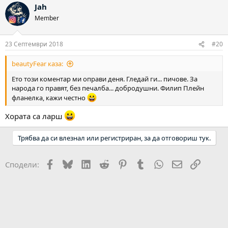
Jah
Member
23 Септември 2018
#20
beautyFear каза:
Ето този коментар ми оправи деня. Гледай ги... пичове. За
народа го правят, без печалба... добродушни. Филип Плейн
фланелка, кажи честно
Хората са ларш
Трябва да си влезнал или регистриран, за да отговориш тук.
Facebook
Bluesky
LinkedIn
Reddit
Pinterest
Tumblr
WhatsApp
Email
Link
Сподели: