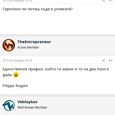
20 Септември 2018
#3
Сериозно ли питаш къде е уловката?
TheEntrepreneur
Active Member
20 Септември 2018
#4
Единствения профил, който ги хвали и то на два пъти е
фейк
Filippo Rugani
VMiloykov
Well-Known Member