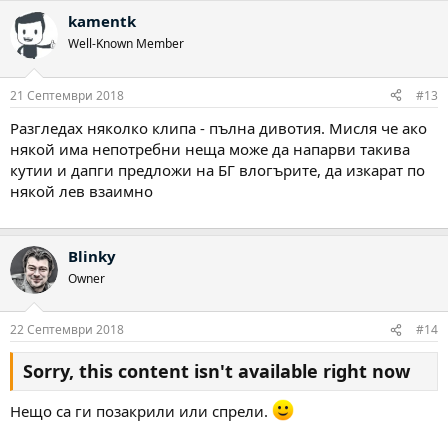
а
kamentk
к
ц
Well-Known Member
и
и
:
21 Септември 2018
#13
Разгледах няколко клипа - пълна дивотия. Мисля че ако
някой има непотребни неща може да напарви такива
кутии и дапги предложи на БГ влогърите, да изкарат по
някой лев взаимно
Blinky
Owner
22 Септември 2018
#14
Sorry, this content isn't available right now
Нещо са ги позакрили или спрели.