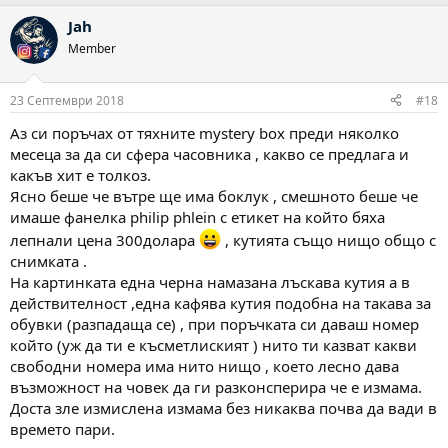
Jah
Member
23 Септември 2018
#18
Аз си поръчах от тяхните mystery box преди няколко
месеца за да си сфера часовника , какво се предлага и
какъв хит е толкоз.
Ясно беше че вътре ще има боклук , смешното беше че
имаше фанелка philip phlein с етикет на който бяха
лепнали цена 300долара
, кутията също нищо общо с
снимката .
На картинката една черна намазана лъскава кутия а в
действителност ,една кафява кутия подобна на такава за
обувки (разпадаща се) , при поръчката си даваш номер
който (уж да ти е късметлиският ) нито ти казват какви
свободни номера има нито нищо , което лесно дава
възможност на човек да ги разконсперира че е измама.
Доста зле измислена измама без никаква почва да вади в
времето пари.