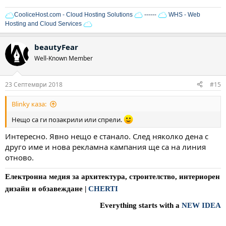
CooliceHost.com - Cloud Hosting Solutions
------
WHS - Web
Hosting and Cloud Services
beautyFear
Well-Known Member
23 Септември 2018
#15
Blinky каза:
Нещо са ги позакрили или спрели.
Интересно. Явно нещо е станало. След няколко дена с
друго име и нова рекламна кампания ще са на линия
отново.
Електронна медия за архитектура, строителство, интериорен
дизайн и обзавеждане
|
CHERTI
Everything starts with a
NEW IDEA