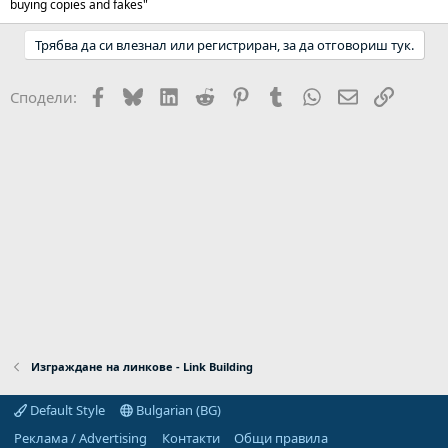
buying copies and fakes"
Трябва да си влезнал или регистриран, за да отговориш тук.
Facebook
Bluesky
LinkedIn
Reddit
Pinterest
Tumblr
WhatsApp
Email
Link
Сподели:
Изграждане на линкове - Link Building
Default Style
Bulgarian (BG)
Реклама / Advertising
Контакти
Общи правила