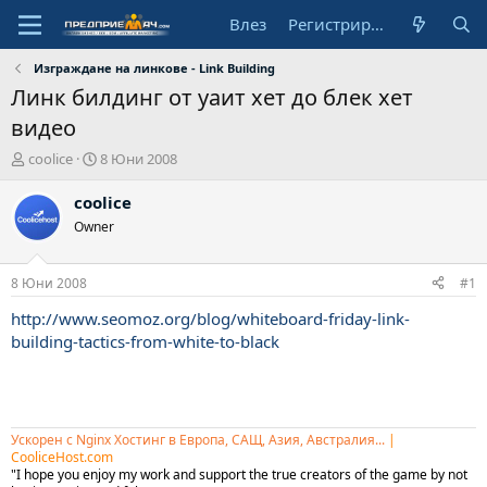
Влез
Регистрирай се
Изграждане на линкове - Link Building
Линк билдинг от уаит хет до блек хет
видео
А
Н
coolice
8 Юни 2008
в
а
т
ч
coolice
о
а
Owner
р
л
н
а
8 Юни 2008
#1
д
а
http://www.seomoz.org/blog/whiteboard-friday-link-
т
building-tactics-from-white-to-black
а
Ускорен с Nginx Хостинг в Европа, САЩ, Азия, Австралия...
|
CooliceHost.com
"I hope you enjoy my work and support the true creators of the game by not