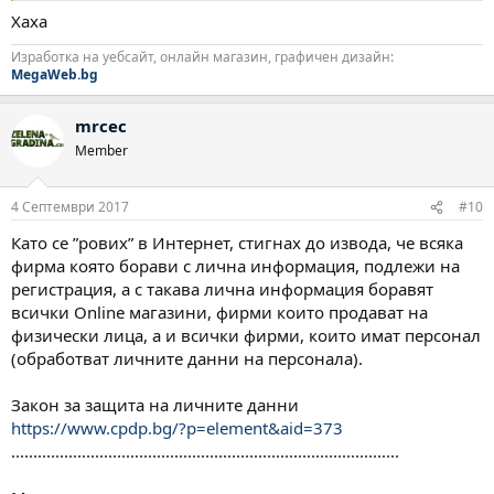
Хаха
Изработка на уебсайт, онлайн магазин, графичен дизайн:
MegaWeb.bg
mrcec
Member
4 Септември 2017
#10
Като се ”рових” в Интернет, стигнах до извода, че всяка
фирма която борави с лична информация, подлежи на
регистрация, а с такава лична информация боравят
всички Online магазини, фирми които продават на
физически лица, а и всички фирми, които имат персонал
(обработват личните данни на персонала).
Закон за защита на личните данни
https://www.cpdp.bg/?p=element&aid=373
........................................................................................