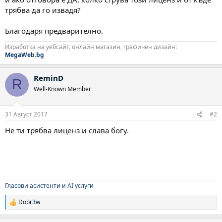
трябва да го извадя?
Благодаря предварително.
Изработка на уебсайт, онлайн магазин, графичен дизайн:
MegaWeb.bg
ReminD
R
Well-Known Member
31 Август 2017
#2
Не ти трябва лиценз и слава богу.
Гласови асистенти и AI услуги
Dobr3w
Р
е
а