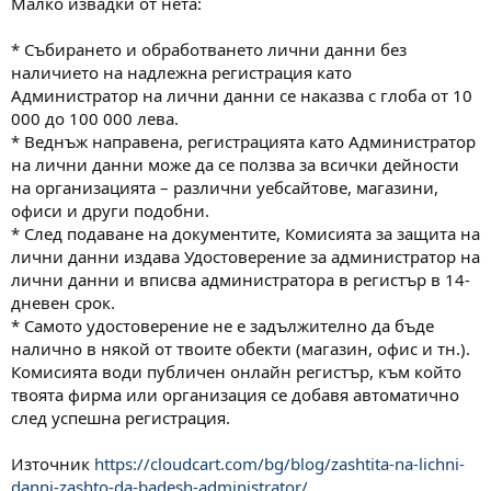
Малко извадки от нета:
* Събирането и обработването лични данни без
наличието на надлежна регистрация като
Администратор на лични данни се наказва с глоба от 10
000 до 100 000 лева.
* Веднъж направена, регистрацията като Администратор
на лични данни може да се ползва за всички дейности
на организацията – различни уебсайтове, магазини,
офиси и други подобни.
* След подаване на документите, Комисията за защита на
лични данни издава Удостоверение за администратор на
лични данни и вписва администратора в регистър в 14-
дневен срок.
* Самото удостоверение не е задължително да бъде
налично в някой от твоите обекти (магазин, офис и тн.).
Комисията води публичен онлайн регистър, към който
твоята фирма или организация се добавя автоматично
след успешна регистрация.
Източник
https://cloudcart.com/bg/blog/zashtita-na-lichni-
danni-zashto-da-badesh-administrator/