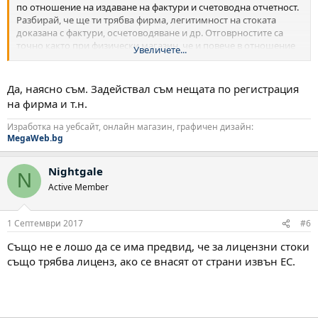
по отношение на издаване на фактури и счетоводна отчетност.
Разбирай, че ще ти трябва фирма, легитимност на стоката
доказана с фактури, осчетоводяване и др. Отговрностите са
точно както при физически магазин, че и повече в отношение
Увеличете...
на рекламациите.
Успех!
Да, наясно съм. Задействал съм нещата по регистрация
на фирма и т.н.
Изработка на уебсайт, онлайн магазин, графичен дизайн:
MegaWeb.bg
Nightgale
N
Active Member
1 Септември 2017
#6
Също не е лошо да се има предвид, че за лицензни стоки
също трябва лиценз, ако се внасят от страни извън ЕС.