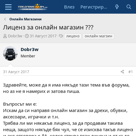
Влез
Регистрирай се
Онлайн Магазини
Лиценз за онлайн магазин ???
А
Н
Т
Dobr3w
31 Август 2017
лиценз
онлайн магзин
в
а
а
т
ч
г
Dobr3w
о
а
о
Member
р
л
в
н
е
а
31 Август 2017
#1
д
а
Здравейте, може да я има някъде тази тема във форума,
т
а
но аз не я намерих и затова пиша.
Въпросът ми е:
Искам да си направя онлайн магазин за дрехи, обувки,
аксесоари, играчки и т.н.
Трябва ли ми някакъв лиценз, за да продавам такива
неща, защото някъде бях чул, че се изисква такъв лиценз
и ако отговора е ДА, колко струва този лиценз и от къде