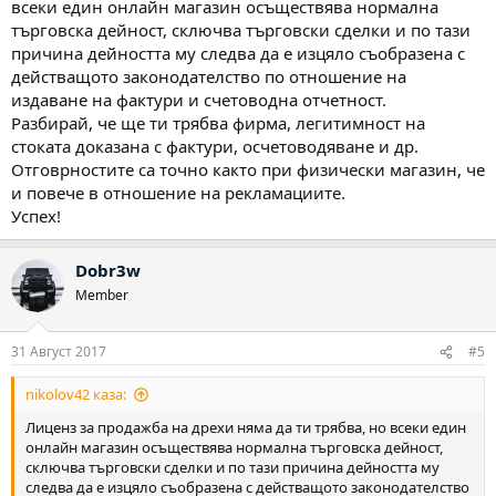
всеки един онлайн магазин осъществява нормална
търговска дейност, сключва търговски сделки и по тази
причина дейността му следва да е изцяло съобразена с
действащото законодателство по отношение на
издаване на фактури и счетоводна отчетност.
Разбирай, че ще ти трябва фирма, легитимност на
стоката доказана с фактури, осчетоводяване и др.
Отговрностите са точно както при физически магазин, че
и повече в отношение на рекламациите.
Успех!
Dobr3w
Member
31 Август 2017
#5
nikolov42 каза:
Лиценз за продажба на дрехи няма да ти трябва, но всеки един
онлайн магазин осъществява нормална търговска дейност,
сключва търговски сделки и по тази причина дейността му
следва да е изцяло съобразена с действащото законодателство