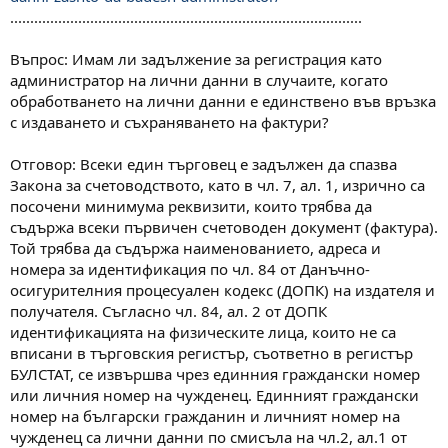
........................................................................................
Въпрос: Имам ли задължение за регистрация като
администратор на лични данни в случаите, когато
обработването на лични данни е единствено във връзка
с издаването и съхраняването на фактури?
Отговор: Всеки един търговец е задължен да спазва
Закона за счетоводството, като в чл. 7, ал. 1, изрично са
посочени минимума реквизити, които трябва да
съдържа всеки първичен счетоводен документ (фактура).
Той трябва да съдържа наименованието, адреса и
номера за идентификация по чл. 84 от Данъчно-
осигурителния процесуален кодекс (ДОПК) на издателя и
получателя. Съгласно чл. 84, ал. 2 от ДОПК
идентификацията на физическите лица, които не са
вписани в търговския регистър, съответно в регистър
БУЛСТАТ, се извършва чрез единния граждански номер
или личния номер на чужденец. Единният граждански
номер на български гражданин и личният номер на
чужденец са лични данни по смисъла на чл.2, ал.1 от