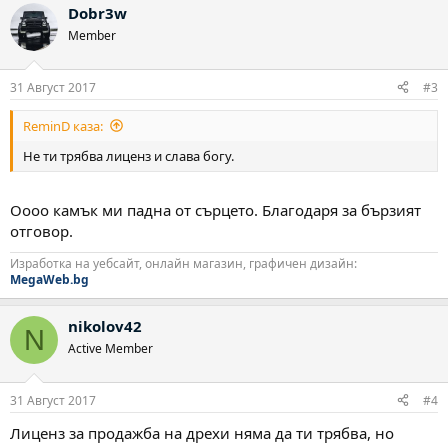
Dobr3w
к
ц
Member
и
и
:
31 Август 2017
#3
ReminD каза:
Не ти трябва лиценз и слава богу.
Оооо камък ми падна от сърцето. Благодаря за бързият
отговор.
Изработка на уебсайт, онлайн магазин, графичен дизайн:
MegaWeb.bg
nikolov42
N
Active Member
31 Август 2017
#4
Лиценз за продажба на дрехи няма да ти трябва, но