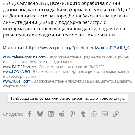
ЗЗЛД. Съгласно ЗЗЛД всеки, който обработва лични
данни под каквато и да било форма по смисъла на §1, т.1
от Допълнителните разпоредби на Закона за защита на
личните данни (ЗЗЛД) и поддържа регистри с
информация, съставляваща лични данни, подлежи на
регистрация като администратор на лични данни.
Източник
https://www.cpdp.bg/?p=element&aid=422#RR_4
www.zelena-gradina.com
- Висококачествена Градинска техника, ръчни
и електро инструменти на едно място!
www.RAIDER.online
- Online магазин на машини "RAIDER"
www.LODKA.BG
- Висококачествени надуваеми рибарски лодки, каяци
и аксесоари за тях
www.100eli.com
- Висококачествени продукти за Дома, детето, здравето,
спорта и арт.
Трябва да си влезнал или регистриран, за да отговориш тук.
Facebook
Bluesky
LinkedIn
Reddit
Pinterest
Tumblr
WhatsApp
Email
Link
Сподели: