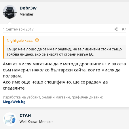
Dobr3w
Member
1 Септември 2017
#7
Nightgale каза:
Също не е лошо да се има предвид, че за лицензни стоки също
трябва лиценз, ако се внасят от страни извън ЕС.
Ами аз мисля магазина да е метода дропшипинг и за сега
съм намерил няколко български сайта, които мисля да
ползвам.
Ако име още нещо специфично, ще се радвам да
спеделите.
Изработка на уебсайт, онлайн магазин, графичен дизайн:
MegaWeb.bg
CTAH
Well-Known Member