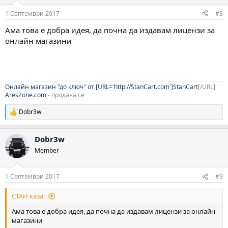
1 Септември 2017
#8
Ама това е добра идея, да почна да издавам лицензи за
онлайн магазини
Онлайн магазин "до ключ" от [URL='http://StanCart.com']StanCart
[/URL]
AresZone.com
- продава се
Dobr3w
Р
е
а
Dobr3w
к
ц
Member
и
и
:
1 Септември 2017
#9
CTAH каза:
Ама това е добра идея, да почна да издавам лицензи за онлайн
магазини