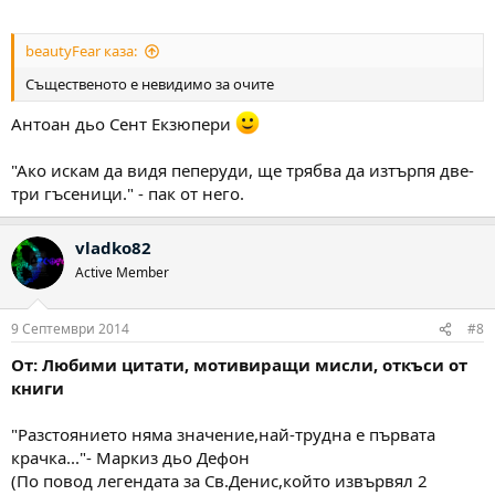
beautyFear каза:
Същественото е невидимо за очите
Антоан дьо Сент Екзюпери
"Ако искам да видя пеперуди, ще трябва да изтърпя две-
три гъсеници." - пак от него.
vladko82
Active Member
9 Септември 2014
#8
От: Любими цитати, мотивиращи мисли, откъси от
книги
"Разстоянието няма значение,най-трудна е първата
крачка..."- Маркиз дьо Дефон
(По повод легендата за Св.Денис,който извървял 2