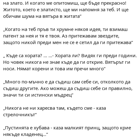
на злато. И когато ме опитомиш, ще бъде прекрасно!
Житото, което е златисто, ще ми напомня за теб. И ще
обичам шума на вятъра в житата“
„Когато на теб пръв ти хрумне някоя идея, ти взимаш
патент за нея и тя е твоя. Аз притежавам звездите,
защото никой преди мен не се е сетил да ги притежава“
„ Къде са хората? ... ...- Хората ли? Видях ги преди години.
Но човек никога не знае къде да ги открие. Вятърът ги
носи. Нямат корени и това им пречи много“
„Много по-мъчно е да съдиш сам себе си, отколкото да
съдиш другите. Ако можеш да съдиш себе си правилно,
значи ти си истински мъдрец“
„Никога не ни харесва там, където сме - каза
стрелочникът“
„Пустинята е хубава - каза малкият принц, защото крие
някъде кладенец...“