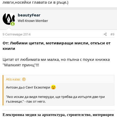
левги,носейки главата си в ръце.)
beautyFear
Well-Known Member
9 Септември 2014
#9
От: Любими цитати, мотивиращи мисли, откъси от
книги
Цитат от любимата ми малка, но пълна с поуки книжка
"Малкият принц"!!!
Atis каза:
Антоан дьо Сент Екзюпери
"Ако искам да видя пеперуди, ще трябва да изтърпя две-три
гъсеници." - пак от него.
Електронна медия за архитектура, строителство, интериорен