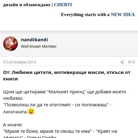
дизайн и обзавеждане
|
CHERTI
Everything starts with a
NEW IDEA
nandibandi
Well-Known Member
9 Септември 2014
#10
От: Любими цитати, мотивиращи мисли, откъси от
книги
Щом ще цитираме ''Малкият принц'' ще добавя моето
любимо:
''Позволиш ли да те опитомят - си поплакваш'' -
лисичката.
А иначе:
''Мразя те боже, мразя те сякаш те има'' - ''Краят на
аферата'' - Греъм Грийн