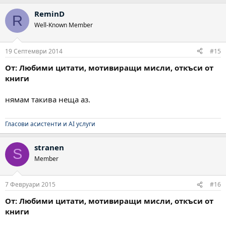
ReminD
R
Well-Known Member
19 Септември 2014
#15
От: Любими цитати, мотивиращи мисли, откъси от
книги
нямам такива неща аз.
Гласови асистенти и AI услуги
stranen
S
Member
7 Февруари 2015
#16
От: Любими цитати, мотивиращи мисли, откъси от
книги