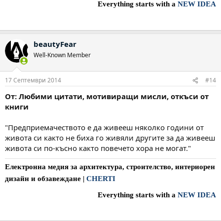
Everything starts with a
NEW IDEA
beautyFear
Well-Known Member
17 Септември 2014
#14
От: Любими цитати, мотивиращи мисли, откъси от
книги
"Предприемачеството е да живееш няколко години от
живота си както не биха го живяли другите за да живееш
живота си по-късно както повечето хора не могат."
Електронна медия за архитектура, строителство, интериорен
дизайн и обзавеждане
|
CHERTI
Everything starts with a
NEW IDEA