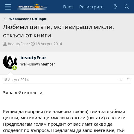
Влез
Регистрирай се
Webmaster's Off Topic
Любими цитати, мотивиращи мисли,
откъси от книги
А
Н
beautyFear
18 Август 2014
в
а
т
ч
beautyFear
о
а
Well-Known Member
р
л
н
а
18 Август 2014
#1
д
а
т
Здравейте колеги,
а
Реших да направя (не намерих такава) тема за любими
цитати, мотивиращи мисли и откъси (цитати) от книги...
Предполагам голям процент от вас имат какво да
споделят по въпроса. Предлагам да започнете вие, тъй