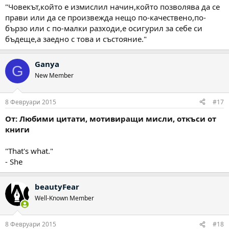
"Човекът,който е измислил начин,който позволява да се
прави или да се произвежда нещо по-качествено,по-
бързо или с по-малки разходи,е осигурил за себе си
бъдеще,а заедно с това и състояние."
Ganya
G
New Member
8 Февруари 2015
#17
От: Любими цитати, мотивиращи мисли, откъси от
книги
"That's what."
- She
beautyFear
Well-Known Member
8 Февруари 2015
#18