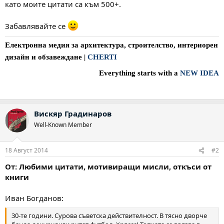
като моите цитати са към 500+.
Забавлявайте се
Електронна медия за архитектура, строителство, интериорен
дизайн и обзавеждане
|
CHERTI
Everything starts with a
NEW IDEA
Вискяр Градинаров
Well-Known Member
18 Август 2014
#2
От: Любими цитати, мотивиращи мисли, откъси от
книги
Иван Богданов:
30-те години. Сурова съветска действителност. В тясно дворче