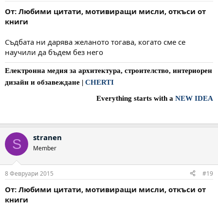
От: Любими цитати, мотивиращи мисли, откъси от
книги
Съдбата ни дарява желаното тогава, когато сме се
научили да бъдем без него
Електронна медия за архитектура, строителство, интериорен
дизайн и обзавеждане
|
CHERTI
Everything starts with a
NEW IDEA
stranen
S
Member
8 Февруари 2015
#19
От: Любими цитати, мотивиращи мисли, откъси от
книги