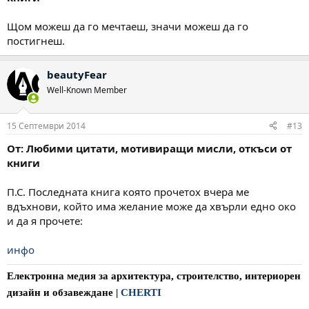
Щом можеш да го мечтаеш, значи можеш да го
постигнеш.
beautyFear
Well-Known Member
15 Септември 2014
#13
От: Любими цитати, мотивиращи мисли, откъси от
книги
П.С. Последната книга която прочетох вчера ме
вдъхнови, който има желание може да хвърли едно око
и да я прочете:
инфо
Електронна медия за архитектура, строителство, интериорен
дизайн и обзавеждане
|
CHERTI