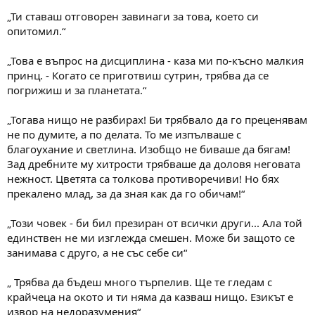
„Ти ставаш отговорен завинаги за това, което си
опитомил.“
„Това е въпрос на дисциплина - каза ми по-късно малкия
принц. - Когато се приготвиш сутрин, трябва да се
погрижиш и за планетата.“
„Тогава нищо не разбирах! Би трябвало да го преценявам
не по думите, а по делата. То ме изпълваше с
благоухание и светлина. Изобщо не биваше да бягам!
Зад дребните му хитрости трябваше да доловя неговата
нежност. Цветята са толкова противоречиви! Но бях
прекалено млад, за да зная как да го обичам!“
„Този човек - би бил презиран от всички други... Ала той
единствен не ми изглежда смешен. Може би защото се
занимава с друго, а не със себе си“
„ Трябва да бъдеш много търпелив. Ще те гледам с
крайчеца на окото и ти няма да казваш нищо. Езикът е
извор на недоразумения“