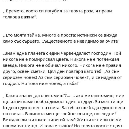
„ Времето, което си изгубил за твоята роза, я прави
толкова важна“.
„ Ето моята тайна. Много е проста: истински се вижда
само със сърцето. Същественото е невидимо за очите“
„Знам една планета с един червендалест господин. Той
никога не е помирисвал цвете. Никога не е поглеждал
звезда. Никога не е обичал никого. Никога не е правил
друго, освен сметки. Цял ден повтаря като теб: „Аз съм
сериозен човек! Аз съм сериозен човек!”, и се надува от
гордост. Но това не е човек, а гъба!“
„ Какво значи „да опитомиш“?... ... ако ме опитомиш, ние
ще изпитваме необходимост един от друг. За мен ти ще
бъдеш единствен на света. За теб аз ще бъда единствена
на света... В живота ми ще грейне слънце, погледни!
Виждаш ли житните ниви ей там? Житните ниви не ми
напомнят нищо. И това е тъжно! Но твоята коса е с цвят