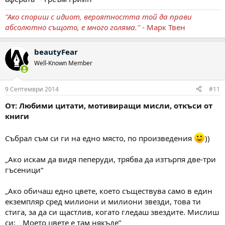
''Ако спориш с идиот, вероятността той да прави
абсолютно същото, е много голяма.''
- Марк Твен
beautyFear
Well-Known Member
9 Септември 2014
#11
От: Любими цитати, мотивиращи мисли, откъси от
книги
Събрал съм си ги на едно място, по произведения
))
„Ако искам да видя пеперуди, трябва да изтърпя две-три
гъсеници“
„Ако обичаш едно цвете, което съществува само в един
екземпляр сред милиони и милиони звезди, това ти
стига, за да си щастлив, когато гледаш звездите. Мислиш
си: „ Моето цвете е там някъде”