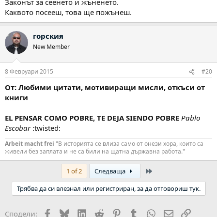
Законът за сеенето и жъненето.
Каквото посееш, това ще пожънеш.
горския
New Member
8 Февруари 2015
#20
От: Любими цитати, мотивиращи мисли, откъси от
книги
EL PENSAR COMO POBRE, TE DEJA SIENDO POBRE
Pablo
Escobar
:twisted:
Arbeit macht frei
"В историята се влиза само от онези хора, които са
живели без заплата и не са били на щатна държавна работа."
Last
1 of 2
Следваща
Трябва да си влезнал или регистриран, за да отговориш тук.
Facebook
Bluesky
LinkedIn
Reddit
Pinterest
Tumblr
WhatsApp
Email
Link
Сподели: