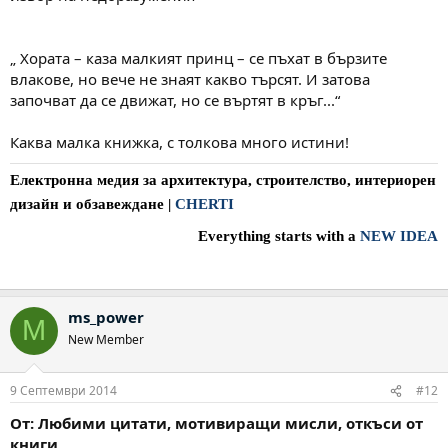
„ Хората – каза малкият принц – се пъхат в бързите
влакове, но вече не знаят какво търсят. И затова
започват да се движат, но се въртят в кръг...“
Каква малка книжка, с толкова много истини!
Електронна медия за архитектура, строителство, интериорен
дизайн и обзавеждане
|
CHERTI
Everything starts with a
NEW IDEA
ms_power
M
New Member
9 Септември 2014
#12
От: Любими цитати, мотивиращи мисли, откъси от
книги