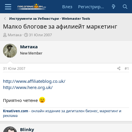
Влез
Регистрирай се
Инструменти за Уебмастъри - Webmaster Tools
Малко блогове за афилиейт маркетинг
А
Н
Митака
31 Юли 2007
в
а
т
ч
Митака
о
а
New Member
р
л
н
а
31 Юли 2007
#1
д
а
http://www.affiliateblog.co.uk/
т
http://www.here.org.uk/
а
Приятно четене
Kreativen.com
- онлайн издание за дигитален бизнес, маркетинг и
реклама
Blinky