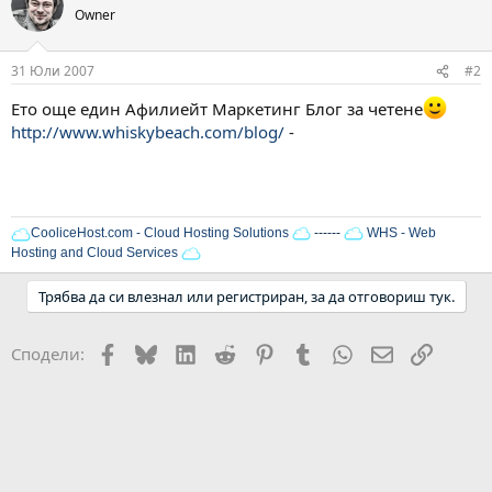
Owner
31 Юли 2007
#2
Ето още един Афилиейт Маркетинг Блог за четене
http://www.whiskybeach.com/blog/
-
CooliceHost.com - Cloud Hosting Solutions
------
WHS - Web
Hosting and Cloud Services
Трябва да си влезнал или регистриран, за да отговориш тук.
Facebook
Bluesky
LinkedIn
Reddit
Pinterest
Tumblr
WhatsApp
Email
Link
Сподели: