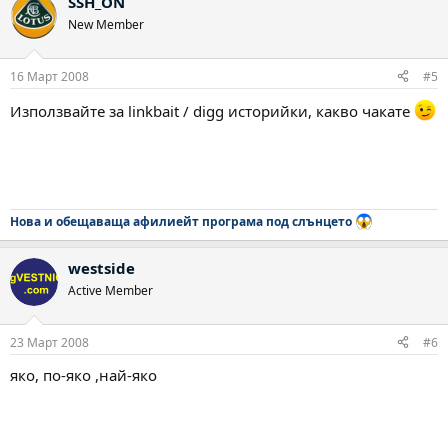
SSH_ON
New Member
16 Март 2008
#5
Използвайте за linkbait / digg историйки, какво чакате
Нова и обещаваща афилиейт програма под слънцето
westside
Active Member
23 Март 2008
#6
яко, по-яко ,най-яко