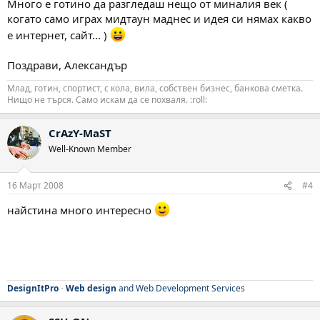
Много е готино да разгледаш нещо от миналия век (
когато само играх мидтаун маднес и идея си нямах какво
е интернет, сайт... )
Поздрави, Александър
Млад, готин, спортист, с кола, вила, собствен бизнес, банкова сметка.
Нищо не търся. Само искам да се похваля. :roll:
CrAzY-MaST
Well-Known Member
16 Март 2008
#4
найстина много интересно
DesignItPro
-
Web design
and Web Development Services