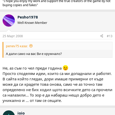
"I hope you enjoy my work and support the true creators of the game by not
buying copies and fakes"
Pesho1978
Well-Known Member
25 Март 2008
#13
penev75 каза:
А дали само на вас Ви е хрумнало?
Не, аз съм го чел преди година
Просто споделям идеи, които са ми допаднали и работят.
В сайта който гледах, дори имаше примерни от къде
може да си крадете това онова, само че аз точно там
определено не бих ходил щото всичките дето са прочели
са налазили... То зор е да набараш нещо добро дето е
уникално и ... от там се сещате.
ioio