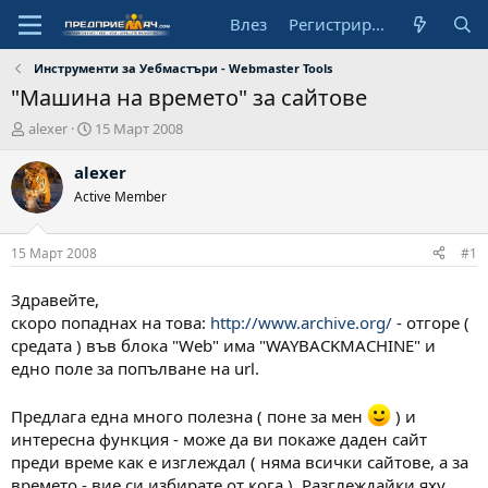
Влез
Регистрирай се
Инструменти за Уебмастъри - Webmaster Tools
"Машина на времето" за сайтове
А
Н
alexer
15 Март 2008
в
а
т
ч
alexer
о
а
Active Member
р
л
н
а
15 Март 2008
#1
д
а
Здравейте,
т
скоро попаднах на това:
http://www.archive.org/
- отгоре (
а
средата ) във блока "Web" има "WAYBACKMACHINE" и
едно поле за попълване на url.
Предлага една много полезна ( поне за мен
) и
интересна функция - може да ви покаже даден сайт
преди време как е изглеждал ( няма всички сайтове, а за
времето - вие си избирате от кога ). Разглеждайки яху