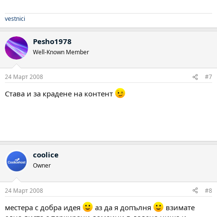
vestnici
Pesho1978
Well-Known Member
24 Март 2008
#7
Става и за крадене на контент
coolice
Owner
24 Март 2008
#8
местера с добра идея
аз да я допълня
взимате