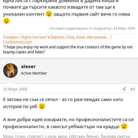
една листа с паркирани домеини в дадена ниша и
почвате да търсите каквото извадите от там ще е
уникален контент
защото първия сайт вече го няма
Последно редактирано от модератор:
24 Март 2008
Ускорен с Nginx Хостинг в Европа, САЩ, Азия, Австралия...
|
CooliceHost.com
"I hope you enjoy my work and support the true creators of the game by not
buying copies and fakes"
alexer
Active Member
25 Март 2008
#9
Е затова не съм се сетил - аз го разглеждах само като
история по уеб
А вие добра идея изкарахте, но професионалистите са си
професионалисти, в смисъл уебмастъри на крадци
Млад, готин, спортист, с кола, вила, собствен бизнес, банкова сметка.