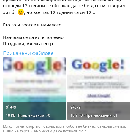
отпреди 12 години се обърках да не би да съм отворил
хит бг
, но все пак 12 години са си 12...
Ето го и гоогле в началото...
Надявам се да ви е полезно!
Поздрави, Александър
Прикачени файлове
g1.jpg
g2.jpg
18 KB · Преглеждания: 70
18.9 KB · Преглеждания: 61
Млад, готин, спортист, с кола, вила, собствен бизнес, банкова сметка.
Нищо не търся. Само искам да се похваля. :roll: