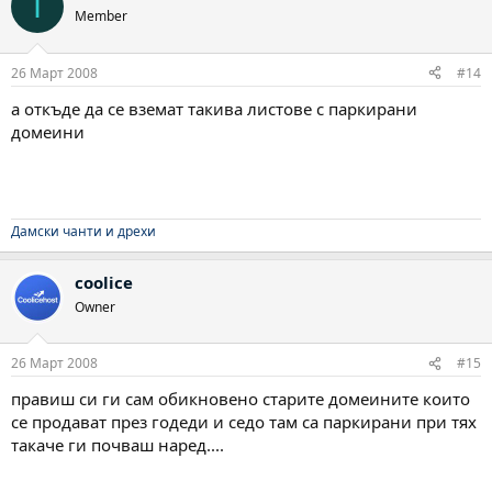
I
Member
26 Март 2008
#14
а откъде да се вземат такива листове с паркирани
домеини
Дамски чанти и дрехи
coolice
Owner
26 Март 2008
#15
правиш си ги сам обикновено старите домеините които
се продават през годеди и седо там са паркирани при тях
такаче ги почваш наред....