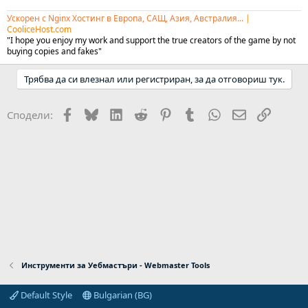
Ускорен с Nginx Хостинг в Европа, САЩ, Азия, Австралия...
|
CooliceHost.com
"I hope you enjoy my work and support the true creators of the game by not
buying copies and fakes"
Трябва да си влезнал или регистриран, за да отговориш тук.
Facebook
Bluesky
LinkedIn
Reddit
Pinterest
Tumblr
WhatsApp
Email
Link
Сподели:
Инструменти за Уебмастъри - Webmaster Tools
Default Style
Bulgarian (BG)