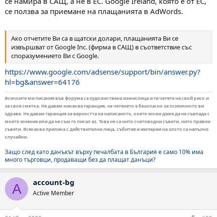
се намира в САЩ, а не в ЕС. Google Ireland, която е от ЕС,
се ползва за приемане на плащанията в AdWords.
Ако отчетите Ви са в щатски долари, плащанията Ви се
извършват от Google Inc. (фирма в САЩ) в съответствие със
споразумението Ви с Google.
https://www.google.com/adsense/support/bin/answer.py?
hl=bg&answer=64176
Всичките ми писания във форума са художествена измислица и ги четете на свой риск и
за своя сметка. Не давам никаква гаранция, че четенето е безопасно за психичното ви
здраве. Не давам гаранция за верността на написаното, което може даже да не съвпада с
моето мнение или да не съм го писал аз. Това не са нито счетоводни съвети, нито правни
съвети. Всякаква прилика с действителни лица, събития и империи на злото са напълно
случайни.
Защо след като данъкът върху печалбата в България е само 10% има
много търговци, продаващи без да плащат данъци?
account-bg
A
Active Member