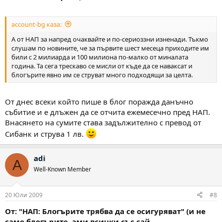
account-bg каза:
А от НАП за напред очаквайте и по-сериоззни изненади. Тъкмо
слушам по новините, че за първите шест месеца приходите им
били с 2 милиарда и 100 милиона по-малко от миналата
година. Та сега трескаво се мисли от къде да се наваксат и
блогърите явно им се струват много подходящи за целта.
От днес всеки който пише в блог поражда данъчно
събитие и е длъжен да се отчита ежемесечно пред НАП.
Внасянето на сумите става задължително с превод от
Сибанк и струва 1 лв.
adi
A
Well-Known Member
20 Юли 2009
#8
От: "НАП: Блогърите трябва да се осигуряват" (и не
само блогърите, ами всички със сай