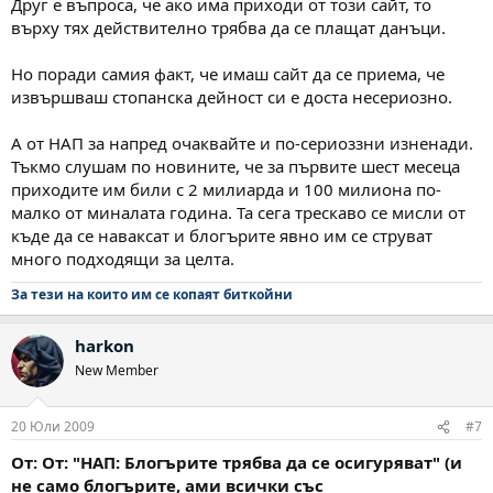
Друг е въпроса, че ако има приходи от този сайт, то
върху тях действително трябва да се плащат данъци.
Но поради самия факт, че имаш сайт да се приема, че
извършваш стопанска дейност си е доста несериозно.
А от НАП за напред очаквайте и по-сериоззни изненади.
Тъкмо слушам по новините, че за първите шест месеца
приходите им били с 2 милиарда и 100 милиона по-
малко от миналата година. Та сега трескаво се мисли от
къде да се наваксат и блогърите явно им се струват
много подходящи за целта.
За тези на които им се копаят биткойни
harkon
New Member
20 Юли 2009
#7
От: От: "НАП: Блогърите трябва да се осигуряват" (и
не само блогърите, ами всички със