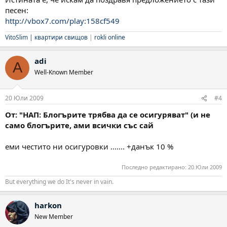
песен:
http://vbox7.com/play:158cf549
VitoSlim |
квартири свищов
|
rokli online
adi
A
Well-Known Member
20 Юли 2009
#4
От: "НАП: Блогърите трябва да се осигуряват" (и не
само блогърите, ами всички със сай
еми честито ни осигуровки ....... +данък 10 %
Последно редактирано:
20 Юли 2009
But everything we do It's never in vain.
harkon
New Member