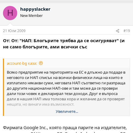
happyslacker
H
New Member
21 Юли 2009
#19
От: От: "НАП: Блогърите трябва да се осигуряват" (и
не само блогърите, ами всички със
account-bg каза:
Всяко предприятие на територията на ЕС е длъжно да подаде в
неговото си НАП списък на всички физически лица на които е
изплатило някакви суми, неговата НАП съответно ги разпраща
до другите национални НАП-ове и там може да се провери
дали този човек е декларирал тези доходи. Друг е въпроса
дали в нашия НАП има толкова хора и желание да се проверят
нещата, но винаги има възможност.
Увеличете...
А гугъл адсенс има регистрация в ЕС като място на стопанска
дейност и съответен номер адекватен на нашия ДДС номер,
нищо че е регистриран някъде в САЩ.
Фирмата Google Inc., която праща парите на издателите,