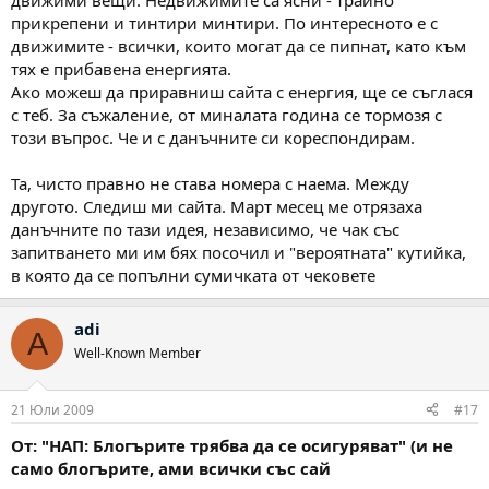
движими вещи. Недвижимите са ясни - трайно
прикрепени и тинтири минтири. По интересното е с
движимите - всички, които могат да се пипнат, като към
тях е прибавена енергията.
Ако можеш да приравниш сайта с енергия, ще се съглася
с теб. За съжаление, от миналата година се тормозя с
този въпрос. Че и с данъчните си кореспондирам.
Та, чисто правно не става номера с наема. Между
другото. Следиш ми сайта. Март месец ме отрязаха
данъчните по тази идея, независимо, че чак със
запитването ми им бях посочил и "вероятната" кутийка,
в която да се попълни сумичката от чековете
adi
A
Well-Known Member
21 Юли 2009
#17
От: "НАП: Блогърите трябва да се осигуряват" (и не
само блогърите, ами всички със сай