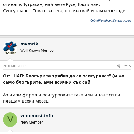
отиват в Тутракан, най вече Русе, Каспичан,
Сунгурларе....Това е за сега, но очаквай и там изненади.
Online Photoshop
/
Детски Филми
mvmrik
Well-Known Member
20 Юли 2009
#15
От: "НАП: Блогърите трябва да се осигуряват" (и не
само блогърите, ами всички със сай
Аз имам фирма и осигуровките така или иначе си ги
плащам всеки месец.
vedomost.info
V
New Member