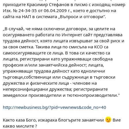
приходите Красимир Стефанов в писмо с изходящ номер
Изх. № 24-34-35 от 06.04.2009 г., което е достъпно на
сайта на НАП в системата „Въпроси и отговори“.
„В случай, че няма сключени договори, за целите на
осигуряването работата по Интернет сайт представлява
трудова дейност, която лицата извършват за свой риск и
за своя сметка. Такива лица по смисъла на КСО са
самоосигуряващите се лица. В това си качество са
лицата, регистрирани като упражняващи свободна
професия и/или занаятчийска дейност; лицата,
упражняващи трудова дейност като еднолични
тьрговци,собственици или съдружници в търговски
дружества и физическите лица - членове на
неперсонифицирани дружества; регистрираните
земеделски производители и тютюнопроизводители."
http://newbusiness.bg/?pid=vewnews&code_no=40
Както каза Бого, изкараха блогърите занаятчии
Вие
какво мислите ?