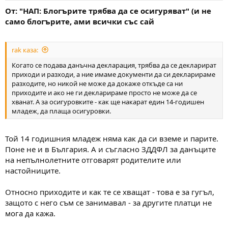
От: "НАП: Блогърите трябва да се осигуряват" (и не
само блогърите, ами всички със сай
rak каза:
Когато се подава данъчна декларация, трябва да се декларират
приходи и разходи, а ние имаме документи да си декларираме
разходите, но никой не може да докаже откъде са ни
приходите и ако не ги декларираме просто не може да се
хванат. А за осигуровките - как ще накарат един 14-годишен
младеж, да плаща осигуровки.
Той 14 годишния младеж няма как да си вземе и парите.
Поне не и в България. А и съгласно ЗДДФЛ за данъците
на непълнолетните отговарят родителите или
настойниците.
Относно приходите и как те се хващат - това е за гугъл,
защото с него съм се занимавал - за другите платци не
мога да кажа.