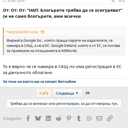
21 Юли 2009
#20
От: От: От: "НАП: Блогърите трябва да се осигуряват"
(и не само блогърите, ами всички
happyslacker каза:
Фирмата Google Inc., която праща парите на издателите, се
намира в САЩ, а не в ЕС. Google Ireland, която е от ЕС, се ползва
за приемане на плащанията в AdWords
То е вярно че се намира в САЩ но има регистрация в ЕС
за данъчното облагане.
За тези на които им се копаят биткойни
Last
1 of 2
Следваща
Трябва да си влезнал или регистриран, за да отговориш тук.
Facebook
Bluesky
LinkedIn
Reddit
Pinterest
Tumblr
WhatsApp
Email
Link
Сподели: