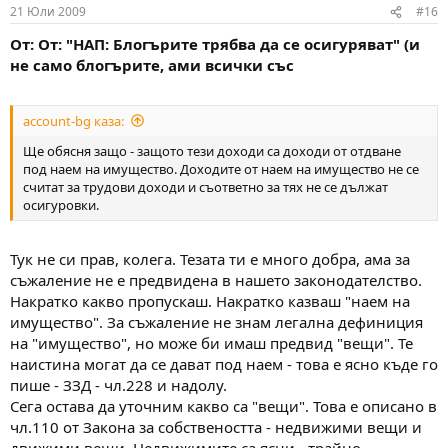
21 Юли 2009
#16
От: От: "НАП: Блогърите трябва да се осигуряват" (и
не само блогърите, ами всички със
account-bg каза:
Ще обясня защо - защото тези доходи са доходи от отдване
под наем на имущество. Доходите от наем на имущество не се
считат за трудови доходи и съответно за тях не се дължат
осигуровки.
Тук не си прав, колега. Тезата ти е много добра, ама за
съжаление не е предвидена в нашето законодателство.
Накратко какво пропускаш. Накратко казваш "наем на
имущество". За съжаление не знам легална дефиниция
на "имущество", но може би имаш предвид "вещи". Те
наистина могат да се дават под наем - това е ясно къде го
пише - ЗЗД - чл.228 и надолу.
Сега остава да уточним какво са "вещи". Това е описано в
чл.110 от Закона за собствеността - недвижими вещи и