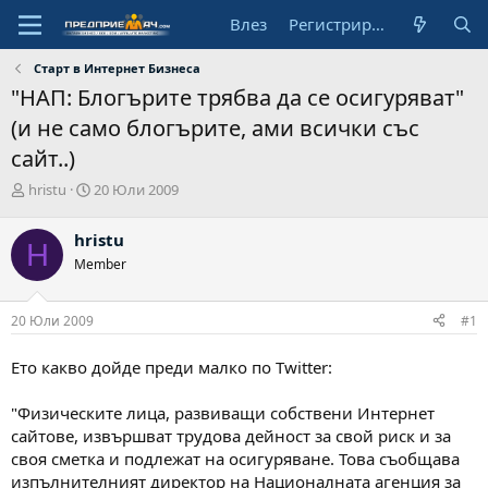
Влез
Регистрирай се
Старт в Интернет Бизнеса
"НАП: Блогърите трябва да се осигуряват"
(и не само блогърите, ами всички със
сайт..)
А
Н
hristu
20 Юли 2009
в
а
т
ч
hristu
H
о
а
Member
р
л
н
а
20 Юли 2009
#1
д
а
т
Ето какво дойде преди малко по Twitter:
а
"Физическите лица, развиващи собствени Интернет
сайтове, извършват трудова дейност за свой риск и за
своя сметка и подлежат на осигуряване. Това съобщава
изпълнителният директор на Националната агенция за