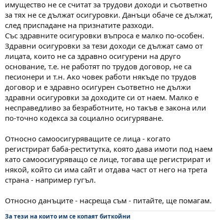
имущество не се считат за трудови доходи и съответно
за тях не се дължат осигуровки. Данъци обаче се дължат,
след приспадане на признатите разходи.
Със здравните осигуровки въпроса е малко по-особен.
Здравни осигуровки за тези доходи се дължат само от
лицата, които не са здравно осигурени на друго
основание, т.е. не работят по трудов договор, не са
песионери и т.н. Ако човек работи някъде по трудов
договор и е здравно осигурен съответно не дължи
здравни осигуровки за доходите си от наем. Малко е
несправедливо за безработните, но такъв е закона или
по-точно кодекса за социално осигуряване.
Относно самоосигуряващите се лица - когато
регистрират баба-реститутка, която дава имоти под наем
като самоосигуряващо се лице, тогава ще регистрират и
някой, който си има сайт и отдава част от него на трета
страна - например гугъл.
Относно данъците - насреща съм - питайте, ще помагам.
За тези на които им се копаят биткойни