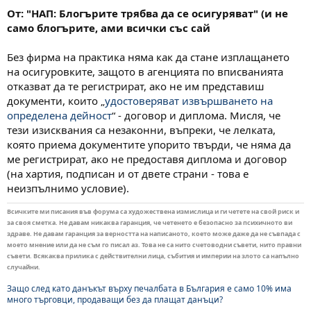
От: "НАП: Блогърите трябва да се осигуряват" (и не
само блогърите, ами всички със сай
Без фирма на практика няма как да стане изплащането
на осигуровките, защото в агенцията по вписванията
отказват да те регистрират, ако не им представиш
документи, които „
удостоверяват извършването на
определена дейност
“ - договор и диплома. Мисля, че
тези изисквания са незаконни, въпреки, че лелката,
която приема документите упорито твърди, че няма да
ме регистрират, ако не предоставя диплома и договор
(на хартия, подписан и от двете страни - това е
неизпълнимо условие).
Всичките ми писания във форума са художествена измислица и ги четете на свой риск и
за своя сметка. Не давам никаква гаранция, че четенето е безопасно за психичното ви
здраве. Не давам гаранция за верността на написаното, което може даже да не съвпада с
моето мнение или да не съм го писал аз. Това не са нито счетоводни съвети, нито правни
съвети. Всякаква прилика с действителни лица, събития и империи на злото са напълно
случайни.
Защо след като данъкът върху печалбата в България е само 10% има
много търговци, продаващи без да плащат данъци?