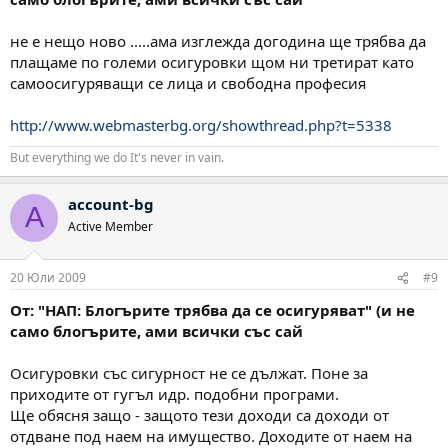
не е нещо ново .....ама изглежда догодина ще трябва да
плащаме по големи осигуровки щом ни третират като
самоосигуряващи се лица и свободна професия
http://www.webmasterbg.org/showthread.php?t=5338
But everything we do It's never in vain.
account-bg
A
Active Member
20 Юли 2009
#9
От: "НАП: Блогърите трябва да се осигуряват" (и не
само блогърите, ами всички със сай
Осигуровки със сигурност не се дължат. Поне за
приходите от гугъл идр. подобни програми.
Ще обясня защо - защото тези доходи са доходи от
отдване под наем на имущество. Доходите от наем на