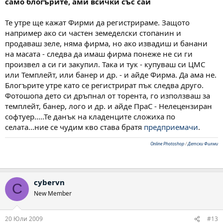
само блогърите, ами всички със сай
Те утре ще кажат Фирми да регистрираме. Защото
например ако си частен земеделски стопанин и
продаваш зеле, няма фирма, но ако извадиш и банани
на масата - следва да имаш фирма понеже не си ги
произвел а си ги закупил. Така и тук - купуваш си ЦМС
или Темплейт, или банер и др. - и айде Фирма. Да ама не.
Блогърите утре като се регистрират пък следва друго.
Фотошопа дето си дръпнал от торента, го използваш за
темплейт, банер, лого и др. и айде ПраС - Нелецензиран
софтуер.....Те данък на кладенците сложиха по
селата...ние се чудим кво става братя
предприемачи
.
Online Photoshop
/
Детски Филми
cybervn
C
New Member
20 Юли 2009
#13