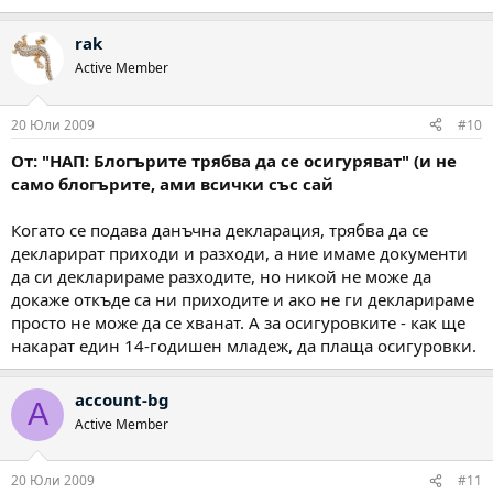
rak
Active Member
20 Юли 2009
#10
От: "НАП: Блогърите трябва да се осигуряват" (и не
само блогърите, ами всички със сай
Когато се подава данъчна декларация, трябва да се
декларират приходи и разходи, а ние имаме документи
да си декларираме разходите, но никой не може да
докаже откъде са ни приходите и ако не ги декларираме
просто не може да се хванат. А за осигуровките - как ще
накарат един 14-годишен младеж, да плаща осигуровки.
account-bg
A
Active Member
20 Юли 2009
#11