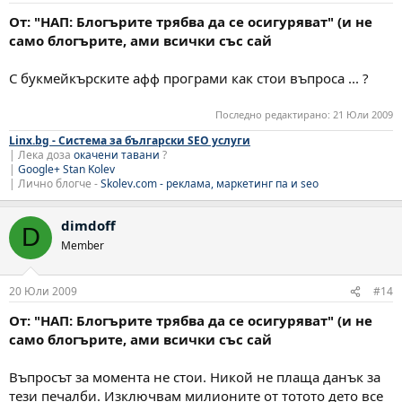
От: "НАП: Блогърите трябва да се осигуряват" (и не
само блогърите, ами всички със сай
С букмейкърските афф програми как стои въпроса ... ?
Последно редактирано:
21 Юли 2009
Linx.bg - Система за български SEO услуги
| Лека доза
окачени тавани
?
|
Google+ Stan Kolev
| Лично блогче -
Skolev.com - реклама, маркетинг па и seo
dimdoff
D
Member
20 Юли 2009
#14
От: "НАП: Блогърите трябва да се осигуряват" (и не
само блогърите, ами всички със сай
Въпросът за момента не стои. Никой не плаща данък за
тези печалби. Изключвам милионите от тотото дето все