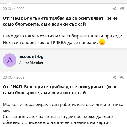
20 Юли 2009
#5
От: "НАП: Блогърите трябва да се осигуряват" (и не
само блогърите, ами всички със сай
Само дето няма механизъм за събиране на тези приходи.
Нека си говорят какво ТРЯБВА да се направи.
account-bg
A
Active Member
20 Юли 2009
#6
От: "НАП: Блогърите трябва да се осигуряват" (и не
само блогърите, ами всички със сай
Малко ги поразбирам тези работи, както си личи от ника
ми.
Със същия успех за стопанска дейност може да бъде
обявено и списването на личен дневник на хартия.