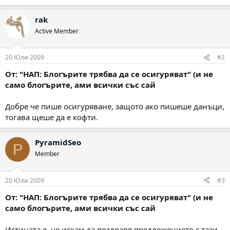
rak
Active Member
20 Юли 2009
#2
От: "НАП: Блогърите трябва да се осигуряват" (и не
само блогърите, ами всички със сай
Добре че пише осигуряване, защото ако пишеше данъци,
тогава щеше да е кофти.
PyramidSeo
P
Member
20 Юли 2009
#3
От: "НАП: Блогърите трябва да се осигуряват" (и не
само блогърите, ами всички със сай
Истината е, че искам да поздравя предложението с тази