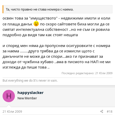
Та, чисто правно не става номера с наема.
освен това за "имуществото" - недвижими имоти и коли
се плаща данък
по скоро сайтовете биха могли да се
смятат интелектуална собственост ..но не съм се ровила
подробно да видя там как стоят нещата
и според мен няма да пропуснем осигуровките с номера
за наема ........друго трябва да се измисли щото с
данъчните не може да се спори...ако ги признават за
доходи от чужбина хубаво ..ама в писмото на НАП не ми
изглежда да пише това ..
Последно редактирано:
21 Юли 2009
But everything we do It's never in vain.
happyslacker
H
New Member
21 Юли 2009
#18