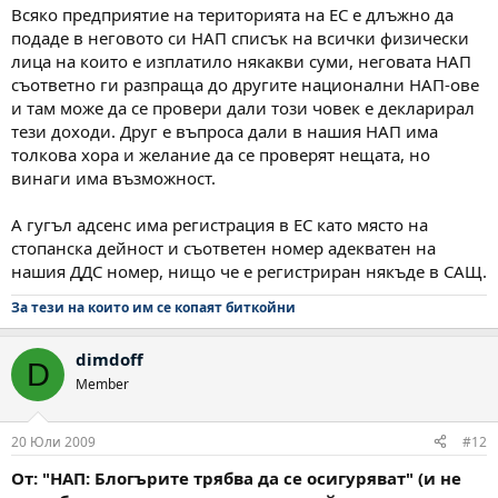
Всяко предприятие на територията на ЕС е длъжно да
подаде в неговото си НАП списък на всички физически
лица на които е изплатило някакви суми, неговата НАП
съответно ги разпраща до другите национални НАП-ове
и там може да се провери дали този човек е декларирал
тези доходи. Друг е въпроса дали в нашия НАП има
толкова хора и желание да се проверят нещата, но
винаги има възможност.
А гугъл адсенс има регистрация в ЕС като място на
стопанска дейност и съответен номер адекватен на
нашия ДДС номер, нищо че е регистриран някъде в САЩ.
За тези на които им се копаят биткойни
dimdoff
D
Member
20 Юли 2009
#12
От: "НАП: Блогърите трябва да се осигуряват" (и не