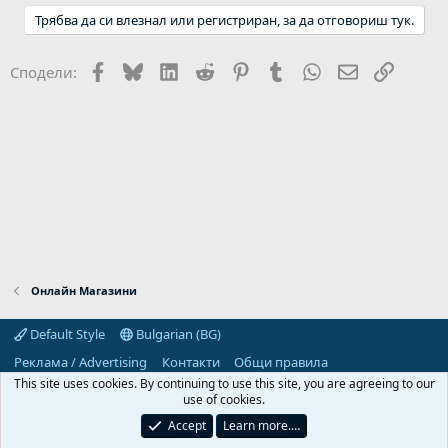
Трябва да си влезнал или регистриран, за да отговориш тук.
Facebook
Bluesky
LinkedIn
Reddit
Pinterest
Tumblr
WhatsApp
Email
Link
Сподели:
Онлайн Магазини
Default Style
Bulgarian (BG)
Реклама / Advertising
Контакти
Общи правила
Декларация за поверителност
Помощ
Начало
R
This site uses cookies. By continuing to use this site, you are agreeing to our
S
use of cookies.
S
Predpriemach.com © 2006-2026. Hosting by:
Accept
Learn more.…