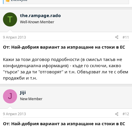
Р
е
а
the.rampage.rado
к
T
ц
Well-Known Member
и
и
:
9 Април 2013
#11
От: Най-добрия вариант за изпращане на стоки в ЕС
Кажи за този договор подробности (в смисъл такъв не
конфиденциална иформация) - къде го сключи, какво
"търси" за да ти "отговорят" и т.н. Обвързват ли те с обем
продажби и т.н.
Jiji
J
New Member
9 Април 2013
#12
От: Най-добрия вариант за изпращане на стоки в ЕС