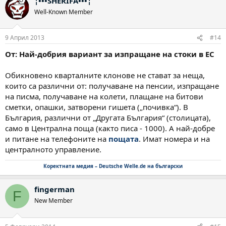
¦•••SHERIFA•••¦
Well-Known Member
9 Април 2013
#14
От: Най-добрия вариант за изпращане на стоки в ЕС
Обикновено кварталните клонове не стават за неща,
които са различни от: получаване на пенсии, изпращане
на писма, получаване на колети, плащане на битови
сметки, опашки, затворени гишета („почивка“). В
България, различни от „Другата България“ (столицата),
само в Централна поща (както писа - 1000). А най-добре
и питане на телефоните на
пощата
. Имат номера и на
централното управление.
Коректната медия – Deutsche Welle.de на български
fingerman
F
New Member