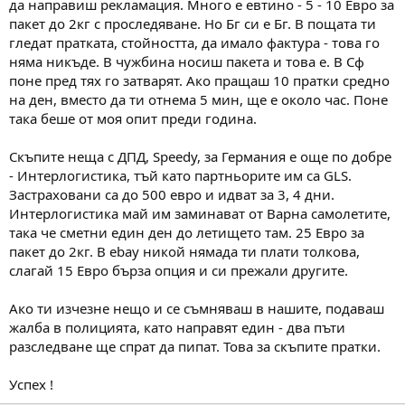
да направиш рекламация. Много е евтино - 5 - 10 Евро за
пакет до 2кг с проследяване. Но Бг си е Бг. В пощата ти
гледат пратката, стойността, да имало фактура - това го
няма никъде. В чужбина носиш пакета и това е. В Сф
поне пред тях го затварят. Ако пращаш 10 пратки средно
на ден, вместо да ти отнема 5 мин, ще е около час. Поне
така беше от моя опит преди година.
Скъпите неща с ДПД, Speedy, за Германия е още по добре
- Интерлогистика, тъй като партньорите им са GLS.
Застраховани са до 500 евро и идват за 3, 4 дни.
Интерлогистика май им заминават от Варна самолетите,
така че сметни един ден до летището там. 25 Евро за
пакет до 2кг. В ebay никой нямада ти плати толкова,
слагай 15 Евро бърза опция и си прежали другите.
Ако ти изчезне нещо и се съмняваш в нашите, подаваш
жалба в полицията, като направят един - два пъти
разследване ще спрат да пипат. Това за скъпите пратки.
Успех !