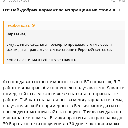
5 Февруари 2014
#15
От: Най-добрия вариант за изпращане на стоки в ЕС
resolver каза:
Здравейте,
ситуацията е следната, примерно продавам стоки в ebay и
искам да изпращам до всички страни в Европейския съюз.
Кой е на евтиния и най-сигурен начин?
Ако продаваш нещо не много скъпо с БГ пощи е ок, 5-7
работни дни трае обикновено до получаването. Дават ти
номер, който след като излезе пратката от страната не
работи. Тъй като става въпрос за международна система,
получателят, който примерно е в Белгия, може да си го
проследи от местния сайт на пощите. Трябва му дата на
изпращане и номера. Всички пратки са застраховани до
50 Евра, ако не са получени до 30 дни, чак тогава може