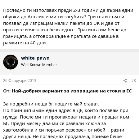
Последно ги използвах преди 2-3 години да върна едни
обувки до Англия и ми ги загубиха? Три пъти съм ги
ползвал да изпращам малки пакети до UK и две от
пратките изчезнаха безследно... Тракинга им беше до
границата, а отговора къде е пратката се даваше в
рамките на 40 дни...
white_pawn
Well-Known Member
26 Февруари 2013
#8
От: Най-добрия вариант за изпращане на стоки в ЕС
За по дребни неща бг пощите май стават.
По принцип имам един адрес в ДЕ, който ползвам при
нужда. После ми ги преопаковат нещата и пращат към
БГ. Преди месец- два ми се развали ключа за
хавтомобила и си поръчах резервен от ибей + разни
други неща. Не погледнах продавача, понеже беше