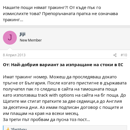
Нашите пощи нямат тракинг?! От къде пък го
измислихте това? Препоръчаната пратка не означава
тракинг...
Jiji
J
New Member
8 Април 2013
#10
От: Най-добрия вариант за изпращане на стоки в ЕС
Имат тракинг номер. Можеш да проследяваш докато
тръгне от България. После когато пристигне в държавата
получател пак го следиш в сайта на тамошната поща
като използваш track with options на сайта на бг поща. До
Щатите ми стигат пратките за две седмици,а до Англия
за десетина дни. Аз имам подписан договор с пощите и
им плащам на края на всеки месец.
За трети път пробвам да пусна тоз пост...
2fast4you