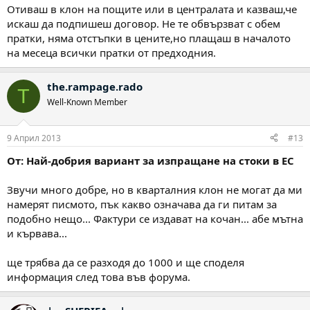
Отиваш в клон на пощите или в централата и казваш,че
искаш да подпишеш договор. Не те обвързват с обем
пратки, няма отстъпки в цените,но плащаш в началото
на месеца всички пратки от предходния.
the.rampage.rado
T
Well-Known Member
9 Април 2013
#13
От: Най-добрия вариант за изпращане на стоки в ЕС
Звучи много добре, но в кварталния клон не могат да ми
намерят писмото, пък какво означава да ги питам за
подобно нещо... Фактури се издават на кочан... абе мътна
и кървава...
ще трябва да се разходя до 1000 и ще споделя
информация след това във форума.