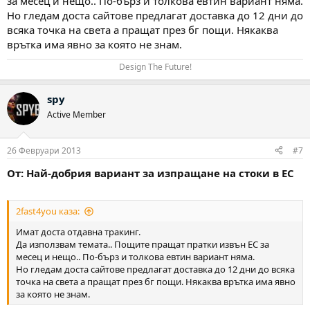
за месец и нещо.. По-бърз и толкова евтин вариант няма.
Но гледам доста сайтове предлагат доставка до 12 дни до
всяка точка на света а пращат през бг пощи. Някаква
врътка има явно за която не знам.
Design The Future!​
spy
Active Member
26 Февруари 2013
#7
От: Най-добрия вариант за изпращане на стоки в ЕС
2fast4you каза:
Имат доста отдавна тракинг.
Да използвам темата.. Пощите пращат пратки извън ЕС за
месец и нещо.. По-бърз и толкова евтин вариант няма.
Но гледам доста сайтове предлагат доставка до 12 дни до всяка
точка на света а пращат през бг пощи. Някаква врътка има явно
за която не знам.