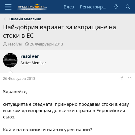
Влез
Регистрирай се
Онлайн Магазини
Най-добрия вариант за изпращане на
стоки в ЕС
А
Н
resolver
26 Февруари 2013
в
а
т
ч
resolver
о
а
Active Member
р
л
н
а
26 Февруари 2013
#1
д
а
Здравейте,
т
а
ситуацията е следната, примерно продавам стоки в ebay
и искам да изпращам до всички страни в Европейския
съюз.
Кой е на евтиния и най-сигурен начин?