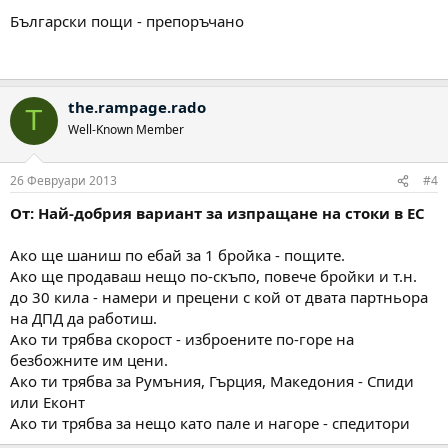
Български пощи - препоръчано
the.rampage.rado
T
Well-Known Member
26 Февруари 2013
#4
От: Най-добрия вариант за изпращане на стоки в ЕС
Ако ще шаниш по ебай за 1 бройка - пощите.
Ако ще продаваш нещо по-скъпо, повече бройки и т.н.
до 30 кила - намери и прецени с кой от двата партньора
на ДПД да работиш.
Ако ти трябва скорост - изброените по-горе на
безбожните им цени.
Ако ти трябва за Румъния, Гърция, Македония - Спиди
или Еконт
Ако ти трябва за нещо като пале и нагоре - спедитори