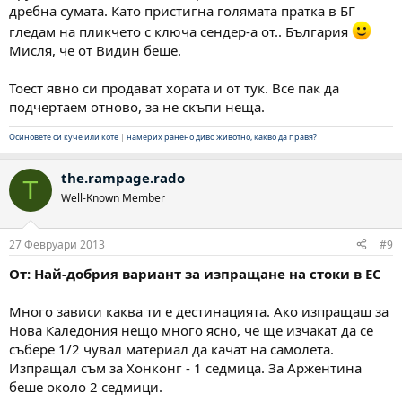
дребна сумата. Като пристигна голямата пратка в БГ
гледам на пликчето с ключа сендер-а от.. България
Мисля, че от Видин беше.
Тоест явно си продават хората и от тук. Все пак да
подчертаем отново, за не скъпи неща.
Осиновете си куче или коте
|
намерих ранено диво животно, какво да правя?
the.rampage.rado
T
Well-Known Member
27 Февруари 2013
#9
От: Най-добрия вариант за изпращане на стоки в ЕС
Много зависи каква ти е дестинацията. Ако изпращаш за
Нова Каледония нещо много ясно, че ще изчакат да се
събере 1/2 чувал материал да качат на самолета.
Изпращал съм за Хонконг - 1 седмица. За Аржентина
беше около 2 седмици.