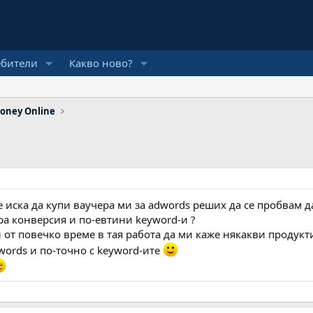
ебители
Какво ново?
oney Online
е иска да купи ваучера ми за adwords реших да се пробвам д
ра конверсия и по-евтини keyword-и ?
 от повечко време в тая работа да ми каже някакви продукти
dwords и по-точно с keyword-ите