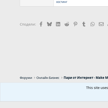
хостинг
Facebook
Bluesky
LinkedIn
Reddit
Pinterest
Tumblr
WhatsA
Em
Сподели:
Форуми
Онлайн Бизнес
Пари от Интернет - Make M
This site use
Default Style
Bulgarian (BG)
Predpr