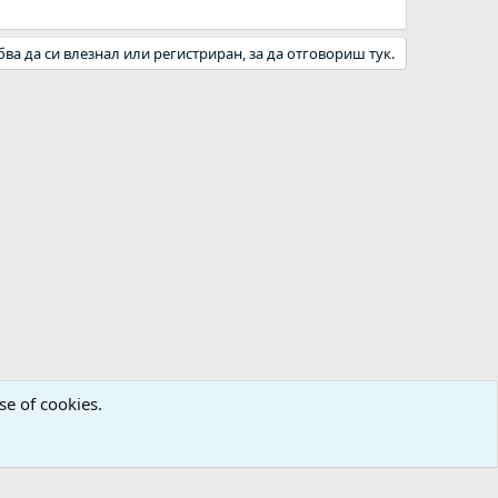
бва да си влезнал или регистриран, за да отговориш тук.
se of cookies.
а
Декларация за поверителност
Помощ
Начало
R
S
S