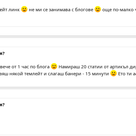
лейт линк
не ми се занимава с блогове
още по-малко 
я?
овече от 1 час по блога
Намираш 20 статии от артикъл ди
авяш някой темлейт и слагаш банери - 15 минути
Ето ти 
я?