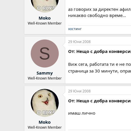
аз говорих за директен афи
никакво свободно време...
Moko
Well-Known Member
хостинг
29 Юни 2008
S
От: Нещо с добра конверси
Виж сега, работата ти е не п
страница за 30 минути, опр
Sammy
Well-Known Member
29 Юни 2008
От: Нещо с добра конверси
имаш лично
Moko
Well-Known Member