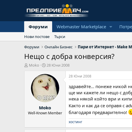
Форуми
Webmaster Marketplace
Потр
Нови постове
Търси
Форуми
Онлайн Бизнес
Пари от Интернет - Make M
Нещо с добра конверсия?
А
Н
Moko
28 Юни 2008
в
а
т
ч
28 Юни 2008
о
а
р
л
здравейте... понеже никой н
н
ще ми кажете ли нещо с доб
а
нека някой който ври и кипи
д
Както и как да се оправя с a
Moko
а
благодаря предварително!
т
Well-Known Member
а
хостинг