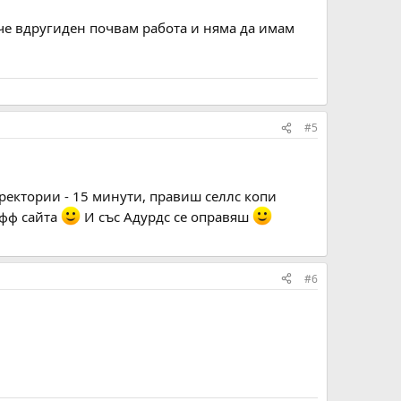
че вдругиден почвам работа и няма да имам
#5
ректории - 15 минути, правиш селлс копи
афф сайта
И със Адурдс се оправяш
#6