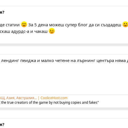
я?
де статии
За 5 дена можеш супер блог да си създадеш
ускаш адурдс-а и чакаш
а лендинг пеиджа и малко четене на лърнинг центъра няма 
АЩ, Азия, Австралия...
|
CooliceHost.com
 the true creators of the game by not buying copies and fakes"
я?