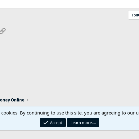
Тря
pp
ail
Link
oney Online
s cookies. By continuing to use this site, you are agreeing to our u
Реклама / Advertising
Контакти
Общи правил
Accept
Learn more.…
iemach.com © 2006-2026. Hosting by: