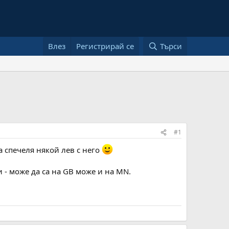
Влез
Регистрирай се
Търси
#1
а спечеля някой лев с него
 - може да са на GB може и на MN.