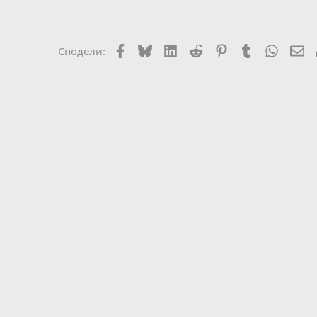
Facebook
Bluesky
LinkedIn
Reddit
Pinterest
Tumblr
WhatsA
Em
Сподели: