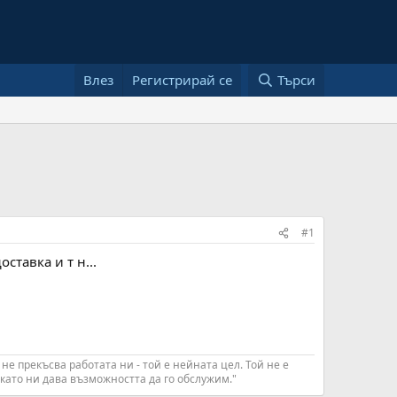
Влез
Регистрирай се
Търси
#1
ставка и т н...
 не прекъсва работата ни - той е нейната цел. Той не е
с като ни дава възможността да го обслужим."