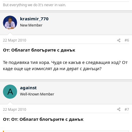
But everything we do It's never in vain.
krasimir_770
New Member
22 Март 2010
#6
От: Облагат блогърите с данък
Те подивяха тия хора. Чудя се какъв е следващия ход? От
каде още ще измислят да ни дерат с данъци?
against
A
Well-Known Member
22 Март 2010
#7
От: От: Облагат блогърите с данък