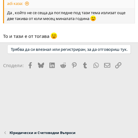
adi каза:
Да , който не се сеща да погледне под тази тема излизат още
две такива от юли месец миналата година
То и тази е от тогава
Трябва да си влезнал или регистриран, за да отговориш тук.
Facebook
Bluesky
LinkedIn
Reddit
Pinterest
Tumblr
WhatsApp
Email
Link
Сподели:
Юридически и Счетоводни Въпроси