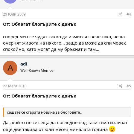
29 Юли 2009
#4
От: Облагат блогърите с данък
според мен се чудят какво да измислят вече така, че да
очернят живота на някого... защо да може да спи човек
спокойно, като могат да му бръкнат и там...
adi
A
Well-Known Member
22 Март 2010
#5
От: Облагат блогърите с данък
сещате се старата новина за блоговете..
Да , който не се сеща да погледне под тази тема излизат
още две такива от юли месец миналата година