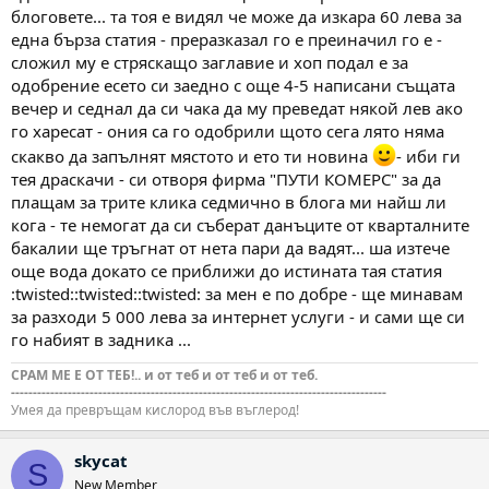
блоговете... та тоя е видял че може да изкара 60 лева за
една бърза статия - преразказал го е преиначил го е -
сложил му е стряскащо заглавие и хоп подал е за
одобрение есето си заедно с още 4-5 написани същата
вечер и седнал да си чака да му преведат някой лев ако
го харесат - ония са го одобрили щото сега лято няма
скакво да запълнят мястото и ето ти новина
- иби ги
тея драскачи - си отворя фирма "ПУТИ КОМЕРС" за да
плащам за трите клика седмично в блога ми найш ли
кога - те немогат да си съберат данъците от кварталните
бакалии ще тръгнат от нета пари да вадят... ша изтече
още вода докато се приближи до истината тая статия
:twisted::twisted::twisted: за мен е по добре - ще минавам
за разходи 5 000 лева за интернет услуги - и сами ще си
го набият в задника ...
СРАМ МЕ Е ОТ ТЕБ!.. и от теб и от теб и от теб.
--------------------------------------------------------------------------------------
Умея да превръщам кислород във въглерод!
skycat
S
New Member