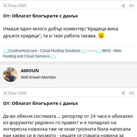
26 Юли 2009
#2
От: Облагат блогърите с данък
Имаше един много добър коментер:"Крадеца вика
дръжте крадеца", та и тази работа такава.
CooliceHost.com - Cloud Hosting Solutions
------
WHS - Web
Hosting and Cloud Services
AMOUN
Well-Known Member
26 Юли 2009
#3
От: Облагат блогърите с данък
Да ви обясня системата ... репортер от 24 часа е обикалял
из форумите/ редовно го правят/ и е попаднал на
интересна новинка там че оная грозната била написала
еди какво си в писмото - сещате се старата новина за