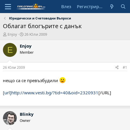
Влез
Регистрирай се
Юридически и Счетоводни Въпроси
Облагат блогърите с данък
А
Н
Enjoy
26 Юли 2009
в
а
т
ч
Enjoy
E
о
а
Member
р
л
н
а
26 Юли 2009
#1
д
а
нещо са се превъзбудили
т
а
[url]http://www.vesti.bg/?tid=40&oid=2320931
[/URL]
Blinky
Owner