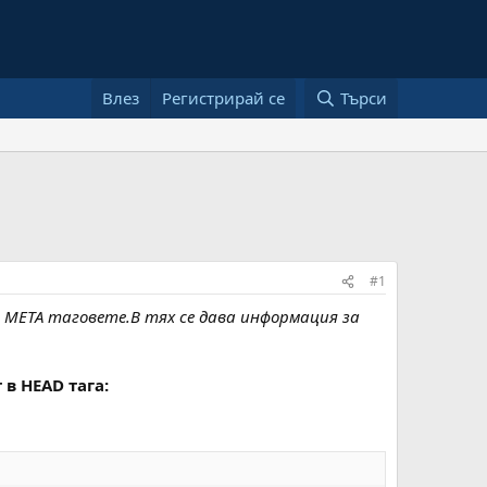
Влез
Регистрирай се
Търси
#1
 META таговете.В тях се дава информация за
 в HEAD тага: