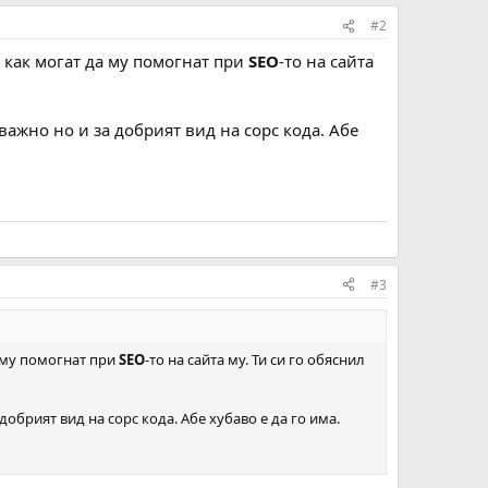
#2
и как могат да му помогнат при
SEO
-то на сайта
 важно но и за добрият вид на сорс кода. Абе
#3
а му помогнат при
SEO
-то на сайта му. Ти си го обяснил
 добрият вид на сорс кода. Абе хубаво е да го има.