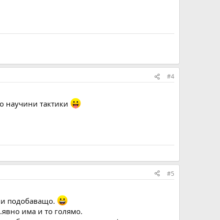
#4
ко научини тактики
#5
ени подобаващо.
..явно има и то голямо.