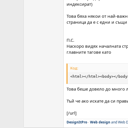
индексират)
Това бяха някои от най-важн
страница да е с едни и същи
П.С.
Наскоро видях началната стр
главните тагове като
Код:
<html></html><body></body
Това беше довело до много 
Тъй че ако искате да си пра
[/url]
DesignItPro
-
Web design
and Web D