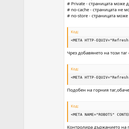
# Private - страницата може 
# no-cache - страницата не м
# no-store - страницата може
Код:
<META HTTP-EQUIV="Refresh
Чрез добавянето на този таг
Код:
<META HTTP-EQUIV="Refresh
Подобен на горния таг,обаче
Код:
<META NAME="ROBOTS" CONTE
Контролира държанието на па