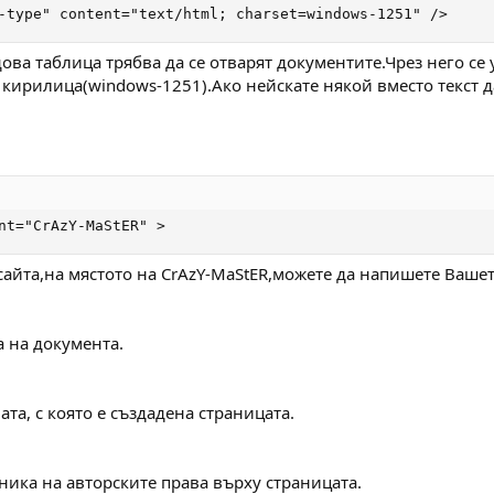
-type" content="text/html; charset=windows-1251" />
одова таблица трябва да се отварят документите.Чрез него с
кирилица(windows-1251).Ако нейскате някой вместо текст д
nt="CrAzY-MaStER" >
 сайта,на мястото на CrAzY-MaStER,можете да напишете Ваше
 на документа.
та, с която е създадена страницата.
ника на авторските права върху страницата.