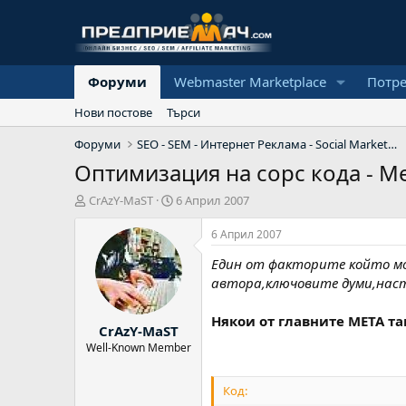
Форуми
Webmaster Marketplace
Потр
Нови постове
Търси
Форуми
SEO - SEM - Интернет Реклама - Social Marketing
Оптимизация на сорс кода - Ме
А
Н
CrAzY-MaST
6 Април 2007
в
а
т
ч
6 Април 2007
о
а
Един от факторите който мож
р
л
н
автора,ключовите думи,наст
а
д
Някои от главните МЕТА та
CrAzY-MaST
а
т
Well-Known Member
а
Код: