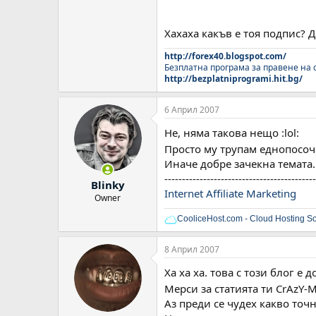
Хахаха какъв е тоя подпис? 
http://forex40.blogspot.com/
Безплатна програма за правене на 
http://bezplatniprogrami.hit.bg/
6 Април 2007
Не, няма такова нещо :lol:
Просто му трупам еднопосоч
Иначе добре зачекна темата. 
-------------------------------------------
Blinky
Internet Affiliate Marketing
Owner
CooliceHost.com - Cloud Hosting So
8 Април 2007
Ха ха ха. това с този блог е до
Мерси за статията ти CrAzY-
Аз преди се чудех какво точн