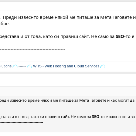
ка. Преди извеснто време някой ме питаше за Мета Таговете 
обре.
редстава и от това, като си правиш сайт. Не само за
SEO
-то е
-------------------------------------------
lutions
------
WHS - Web Hosting and Cloud Services
 Преди извеснто време някой ме питаше за Мета Таговете и как могат д
става и от това, като си правиш сайт. Не само за
SEO
-то е важно но и за
------------------------------------