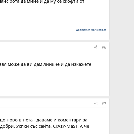
анс бота да мине и да му се скофти от
Webmaster Marketplace
#6
авя може да ви дам линкче и да изкажете
#7
що ново в нета - даваме и коментари за
обри. Успхи със сайта, CrAzY-MaST. А че