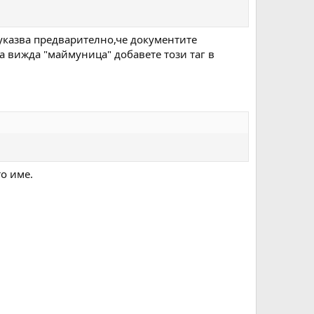
е указва предварително,че документите
а вижда "маймуница" добавете този таг в
то име.