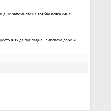
ица,но запомнете не трябва всяка една
росто щях да припадна...липсваха дори и