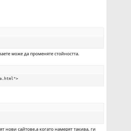
лаете може да променяте стойността.
а.html">
т нови сайтове,а когато намерят такива, ги