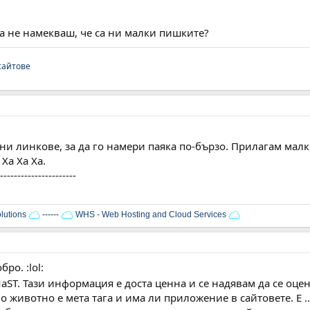
Да не намекваш, че са ни малки пишките?
сайтове
ни линкове, за да го намери паяка по-бързо. Прилагам мал
Ха Ха Ха.
----------------------
lutions
------
WHS - Web Hosting and Cloud Services
бро. :lol:
MaST. Тази информация е доста ценна и се надявам да се оц
о животно е мета тага и има ли приложение в сайтовете. Е .