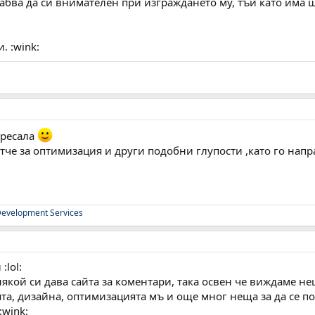
абва да си внимателен при изграждането му, тъй като има ш
. :wink:
аресала
тче за оптимизация и други подобни глупости ,като го напр
evelopment Services
:lol:
някой си дава сайта за коментари, така освен че виждаме не
а, дизайна, оптимизацията мъ и още мног неща за да се под
:wink: