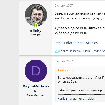
6 Април 2007
Бате, мерси за яката статий
му. Ти си го обяснил супер д
Хубаво е да се има някаква п
Blinky
хубаво е да го има.
Owner
-------------------------------------------
Penis Enlargement Articles
CooliceHost.com - Cloud Hosting So
6 Април 2007
D
Blinky каза:
Бате, мерси за яката статийка.
супер добре.
DeyanMarkovs
Хубаво е да се има някаква пред
ki
--------------------------------------------------
New Member
Penis Enlargement Articles