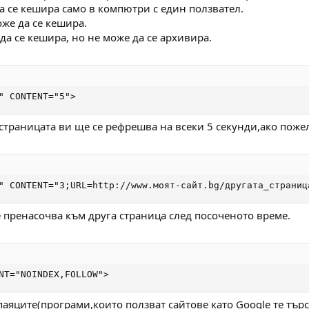
да се кешира само в компютри с един ползвател.
оже да се кешира.
 да се кешира, но не може да се архивира.
" CONTENT="5">
 страницата ви ще се рефрешва на всеки 5 секунди,ако поже
" CONTENT="3;URL=http://www.моят-сайт.bg/другата_страниц
 пренасочва към друга страница след посоченото време.
NT="NOINDEX,FOLLOW">
яците(програми,които ползват сайтове като Google те търся