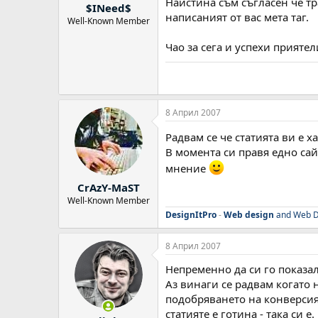
Наистина съм съгласен че тр
$INeed$
написаният от вас мета таг.
Well-Known Member
Чао за сега и успехи приятели
8 Април 2007
Радвам се че статията ви е х
В момента си правя едно сай
мнение
CrAzY-MaST
Well-Known Member
DesignItPro
-
Web design
and Web D
8 Април 2007
Непременно да си го показал 
Аз винаги се радвам когато 
подобряването на конверсият
статияте е готина - така си е. 