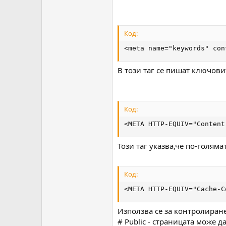
Код:
<meta name="keywords" con
В този таг се пишат ключови
Код:
<META HTTP-EQUIV="Content
Този таг указва,че по-голяма
Код:
<META HTTP-EQUIV="Cache-C
Използва се за контролиран
# Public - страницата може 