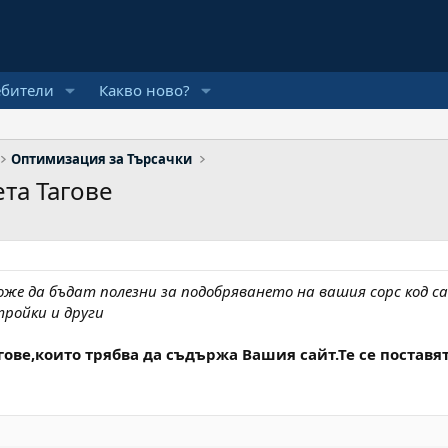
ебители
Какво ново?
Оптимизация за Търсачки
та Тагове
е да бъдат полезни за подобряването на вашия сорс код са
ройки и други
гове,които трябва да съдържа Вашия сайт.Те се поставят