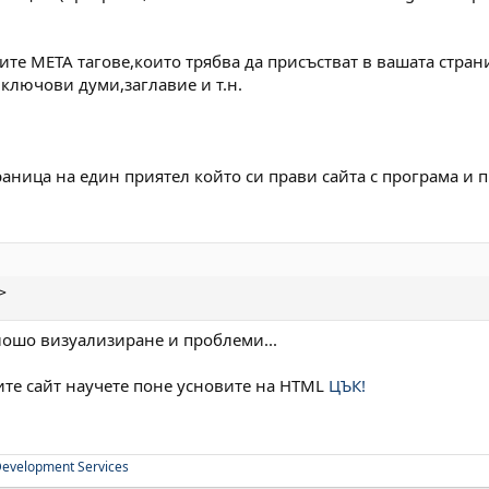
ите META тагове,които трябва да присъстват в вашата стран
 ключови думи,заглавие и т.н.
аница на един приятел който си прави сайта с програма и п
>
лошо визуализиране и проблеми...
вите сайт научете поне усновите на HTML
ЦЪК!
evelopment Services