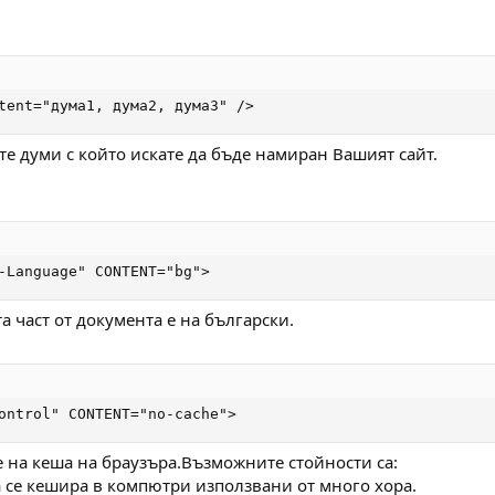
tent="дума1, дума2, дума3" />
те думи с който искате да бъде намиран Вашият сайт.
-Language" CONTENT="bg">
та част от документа е на български.
ontrol" CONTENT="no-cache">
е на кеша на браузъра.Възможните стойности са:
да се кешира в компютри използвани от много хора.