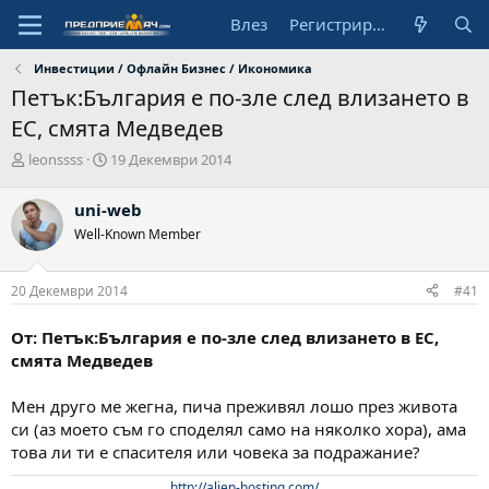
Влез
Регистрирай се
Инвестиции / Офлайн Бизнес / Икономика
Петък:България е по-зле след влизането в
ЕС, смята Медведев
А
Н
leonssss
19 Декември 2014
в
а
т
ч
uni-web
о
а
Well-Known Member
р
л
н
а
20 Декември 2014
#41
д
а
т
От: Петък:България е по-зле след влизането в ЕС,
а
смята Медведев
Мен друго ме жегна, пича преживял лошо през живота
си (аз моето съм го споделял само на няколко хора), ама
това ли ти е спасителя или човека за подражание?
http://alien-hosting.com/