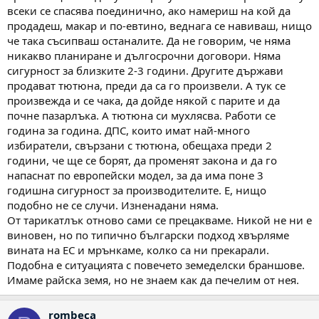
всеки се спасява поединично, ако намериш на кой да
продадеш, макар и по-евтино, веднага се навиваш, нищо
че така съсипваш останалите. Да не говорим, че няма
никакво планиране и дългосрочни договори. Няма
сигурност за близките 2-3 години. Другите държави
продават тютюна, преди да са го произвели. А тук се
произвежда и се чака, да дойде някой с парите и да
почне пазарлъка. А тютюна си мухлясва. Работи се
година за година. ДПС, които имат най-много
избиратели, свързани с тютюна, обещаха преди 2
години, че ще се борят, да променят закона и да го
напаснат по европейски модел, за да има поне 3
годишна сигурност за производителите. Е, нищо
подобно не се случи. Изненадани няма.
От тарикатлък отново сами се прецакваме. Никой не ни е
виновен, но по типично български подход хвърляме
вината на ЕС и мрънкаме, колко са ни прекарали.
Подобна е ситуацията с повечето земеделски браншове.
Имаме райска земя, но не знаем как да печелим от нея.
rombeca