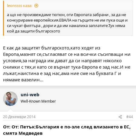
leonssss каза:
а що не произвеждаме тютюн, оти Европата забрани , за да не
конкурираме европейския.ЕВАЛА на гърците не им пука още и
си чукат филтъра , дори и да им намалиха заплатите.Тук няма
кой да защити българското
Е как да защитят българското,като ходят из
Европа,мазнят се,съгласяват се на всички съсипващи ни
условия,за награда им дават да си направят няколко
снимки с тях,и като се върнат тука-Европа е зад нас.И не
лъжат,наистина е зад нас,ама ние сме на буквата Г и
нямаме вазелин...
uni-web
Well-Known Member
20 Декември 2014
#44
От: От: Петък:България е по-зле след влизането в ЕС,
смята Медведев