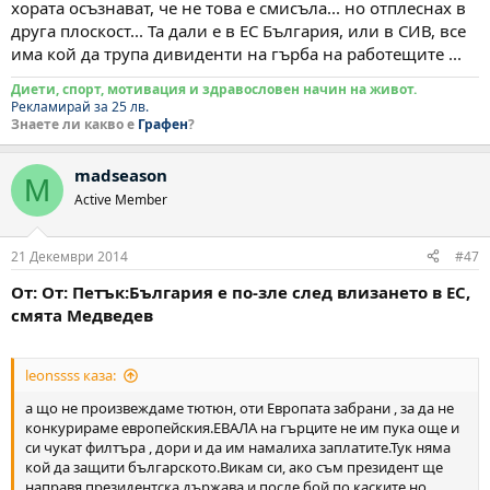
хората осъзнават, че не това е смисъла... но отплеснах в
друга плоскост... Та дали е в ЕС България, или в СИВ, все
има кой да трупа дивиденти на гърба на работещите ...
Диети, спорт, мотивация и здравословен начин на живот.
Рекламирай за 25 лв.
Знаете ли какво е
Графен
?
madseason
M
Active Member
21 Декември 2014
#47
От: От: Петък:България е по-зле след влизането в ЕС,
смята Медведев
leonssss каза:
а що не произвеждаме тютюн, оти Европата забрани , за да не
конкурираме европейския.ЕВАЛА на гърците не им пука още и
си чукат филтъра , дори и да им намалиха заплатите.Тук няма
кой да защити българското.Викам си, ако съм президент ще
направя президентска държава и после бой по каските,но