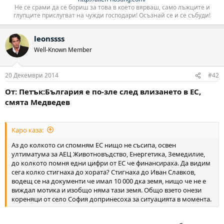
Не се срами да се бориш за това в което вярваш, само лъжците и
глупците прислугват на чужди господари! Осъзнай се и се събуди!​
leonssss
Well-Known Member
20 Декември 2014
#42
От: Петък:България е по-зле след влизането в ЕС,
смята Медведев
Kapo каза:
Аз до колкото си спомням ЕС нищо не съсипа, освен
ултиматума за АЕЦ Животновъдство, Енергетика, Земедилие,
до колкото помня едни цифри от ЕС че финансираха. Да видим
сега колко стигнаха до хората? Стигнаха до Иван Славков,
водещ се на документи че имал 10 000 дка земя, нищо че не е
виждал мотика и изобщо няма тази земя. Общо взето онези
кореняци от село София допринесоха за ситуацията в момента.