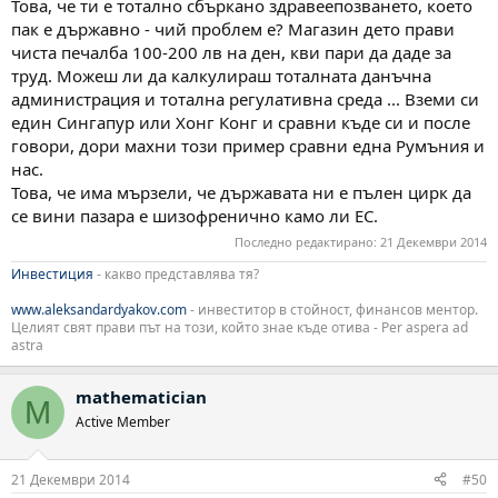
Това, че ти е тотално сбъркано здравеепозването, което
пак е държавно - чий проблем е? Магазин дето прави
чиста печалба 100-200 лв на ден, кви пари да даде за
труд. Можеш ли да калкулираш тоталната данъчна
администрация и тотална регулативна среда ... Вземи си
един Сингапур или Хонг Конг и сравни къде си и после
говори, дори махни този пример сравни една Румъния и
нас.
Това, че има мързели, че държавата ни е пълен цирк да
се вини пазара е шизофренично камо ли ЕС.
Последно редактирано:
21 Декември 2014
Инвестиция
- какво представлява тя?
www.aleksandardyakov.com
- инвеститор в стойност, финансов ментор.
Целият свят прави път на този, който знае къде отива - Per aspera ad
astra
mathematician
M
Active Member
21 Декември 2014
#50