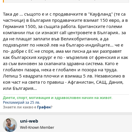
Така де ... същото е и с продавачките в "Кауфланд" (те са
частници) в България продавачките взимат 150 евро, а в
Германия 1500, за същата работа. Британските големи
компании пък си изнасят call центровете в България.. за
да не плащат заплати във Великобритания, а да
подхвърлят по някой лев на българо-индийците... че е
по- добре с ЕС не споря, ама ми писна да ми разправят
как българския хирург е по - мързелив от френския и как
аз съм виновен за скапаната здравна система. Като е
глобален пазара, нека е глобален и позора на труда.
Лепиш 5 квадрата плочки и взимаш 5 лв. Независимо в
коя част на света го правиш - Афганистан, САЩ, Дания,
или България...
Диети, спорт, мотивация и здравословен начин на живот.
Рекламирай за 25 лв.
Знаете ли какво е
Графен
?
uni-web
Well-Known Member