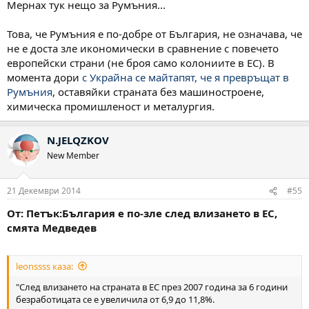
Мернах тук нещо за Румъния...
Това, че Румъния е по-добре от България, не означава, че
не е доста зле икономически в сравнение с повечето
европейски страни (не броя само колониите в ЕС). В
момента дори
с Украйна се майтапят, че я превръщат в
Румъния
, оставяйки страната без машиностроене,
химическа промишленост и металургия.
N.JELQZKOV
New Member
21 Декември 2014
#55
От: Петък:България е по-зле след влизането в ЕС,
смята Медведев
leonssss каза:
"След влизането на страната в ЕС през 2007 година за 6 години
безработицата се е увеличила от 6,9 до 11,8%.