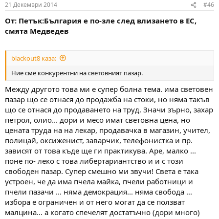
21 Декември 2014
#46
От: Петък:България е по-зле след влизането в ЕС,
смята Медведев
blackout8 каза:
Ние сме конкурентни на световният пазар.
Между другото това ми е супер болна тема. има световен
пазар що се отнася до продажба на стоки, но няма такъв
що се отнася до продаването на труд. Значи зърно, захар
петрол, олио... дори и месо имат световна цена, но
цената труда на на лекар, продавачка в магазин, учител,
полицай, оксиженист, заварчик, телефонистка и пр.
зависят от това къде ще ги практикува. Аре, малко ...
поне по- леко с това либертариантство и и с този
свободен пазар. Супер смешно ми звучи! Света е така
устроен, че да има пчела майка, пчели работници и
пчели пазачи ... няма демокрация... няма свобода ...
избора е ограничен и от него могат да се ползват
малцина... а когато спечелят достатъчно (дори много)