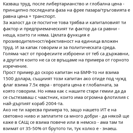
него могат да се ползват малцина... а когато спечелят
Казваш труд, после либертарианство и глобална цена -
достатъчно (дори много) хората осъзнават, че не това е
принципно последната фаза на фрее пазара/тръговията е
смисъла... но отплеснах в друга плоскост... Та дали е в ЕС
равна цена + транспорт.
България, или в СИВ, все има кой да трупа дивиденти на гърба
За жалост да се постигне това трябва и капиталовият ти
на работещите ...
фактор и предприемаческият ти фактор да са равни -
неща, които ги няма. Цялата функция е
прозиводителност/ефективност на единица вложен
труд. И за капак говорим и за политическата среда.
Голяма част от професиите изброени от теб са държавни,
а другите които не са се връщаме на примера от горното
изречение.
Прост пример до скоро капитан на БМФ-то ни взима
1500 долара, същиият този капитан ако отиде под чужд
флаг взима 7.5к евра - втората цена е глобалната, за
която говорим. Но няма как с нашите стари гемии да да
се състезаваш с чаастник, които има огромна флотилия с
най-дъртият кораб 2004-та.
Ако не ти харесва примера то, защо нашето ИТ е на
световно ниво и заплатите са много добри - да някой ще
каже в САЩ се взима повече или в немско - ама там ти
взимат от 35-50% от брутото ти, тук колко е - знаеш.