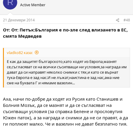
R
Active Member
21 Декември 2014
#48
От: От: Петък:България е по-зле след влизането в ЕС,
смята Медведев
vladko82 каза:
Е как да защитят българското,като ходят из Европа,мазнят
се,съгласяват се на всички съсипващи ни условия,за награда им
дават да си направят няколко снимки с тях,и като се върнат
тука-Европа е зад нас.И не лъжат,наистина е зад нас,ама ние
сме на буквата Г и нямаме вазелин...
Аха, начи по-добре да ходят из Русия като Станишев и
Болния Мозък, да се мазнят и да се съгласяват на
съсипващи условия (за справка Белене и прословутия
Южен паток), а за награда и снимки да не си правят, а да
ги поплюят малко. Че и вазелин не дават безплатно тия.