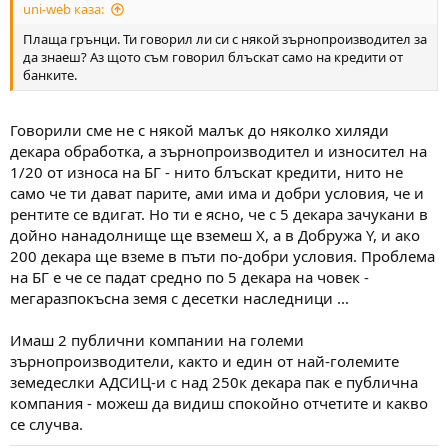
uni-web каза:
Плаща грънци. Ти говорил ли си с някой зърнопроизводител за
да знаеш? Аз щото съм говорил блъскат само на кредити от
банките.
Говорили сме не с някой малък до няколко хиляди
декара обработка, а зърнопроизводител и износител на
1/20 от износа на БГ - нито блъскат кредити, нито не
само че ти дават парите, ами има и добри условия, че и
рентите се вдигат. Но ти е ясно, че с 5 декара зачукани в
дойно нанадолнище ще вземеш Х, а в Добружа Y, и ако
200 декара ще вземе в пъти по-добри условия. Проблема
на БГ е че се падат средно по 5 декара на човек -
мегаразпокъсна земя с десетки наследници ...
Имаш 2 публични компании на големи
зърнопроизводители, както и един от най-големите
земедеслки АДСИЦ-и с над 250к декара пак е публична
компания - можеш да видиш спокойно отчетите и какво
се случва.