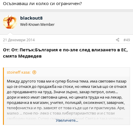
Осъзнаваш ли колко си ограничен?
blackout8
Well-Known Member
21 Декември 2014
#49
От: От: Петък:България е по-зле след влизането в ЕС,
смята Медведев
stoineff каза:
Между другото това ми е супер болна тема. има световен пазар
що се отнася до продажба на стоки, но няма такъв що се отнася
до продаването на труд. Значи зърно, захар петрол, олио...
дори и месо имат световна цена, но цената труда на на лекар,
продавачка в магазин, учител, полицай, оксиженист, заварчик,
телефонистка и пр. зависят от това къде ще ги практикува. Аре,
малко ... поне по- леко с това либертариантство и и с този
свободен пазар. Супер смешно ми звучи! Света е така устроен,
Увеличете...
че да има пчела майка, пчели работници и пчели пазачи ...
няма демокрация... няма свобода ... избора е ограничен и от