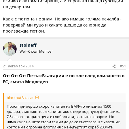
всичко е автоматизирани, а и Европата плаща субсидии
на декар там.
Как е с тютюна не знам. Но ако имаше голяма печалба -
поверявай ми куцо и сакато щеше да се юрне да
произвежда тютюн.
stoineff
Well-Known Member
21 Декември 2014
#51
От: От: От: Петък:България е по-зле след влизането в
ЕС, смята Медведев
blackout8 каза:
Прост пример до скоро капитан на БМФ-то ни взима 1500
долара, същиият този капитан ако отиде под чужд флаг взима
7.5к евра - втората цена е глобалната, за която говорим. Но
няма как с нашите стари гемии да да се състезаваш с чаастник,
които има огромна флотилия с най-дъртият кораб 2004-та.