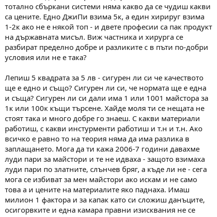
тотално сбъркани системи няма какво да се чудиш какви
са цените. Едно ДжиПи взима 5к, а един хирируг взима
1-2к ако не е някой топ - и двете професии са пак продукт
на държавната мисъл. Виж частника и хирурга се
разбират пределно добре и разликите с в пъти по-добри
условия или не е така?
Лепиш 5 квадрата за 5 лв - сигурен ли си че качеството
ще е едно и също? Сигурен ли си, че нормата ще е една
и съща? Сигурен ли си дали има 1 или 1001 майстора за
1к или 100к къщи търсене. Хайде моля ти се нещата не
стоят така и много добре го знаеш. С какви материали
работиш, с какви инстурменти работиш и т.н и т.н. Ако
всичко е равно то на теория няма да има разлика в
заплащането. Мога да ти кажа 2006-7 години давахме
луди пари за майстори и те не идваха - защото взимаха
луди пари по златните, слънчев бряг, а къде ли не - сега
мога се избиват за мен майстори ако искам и не само
това а и цените на материалите яко паднаха. Имаш
милион 1 фактора и за капак като си сложиш данъците,
осигорвките и една камара правни изисквания не се