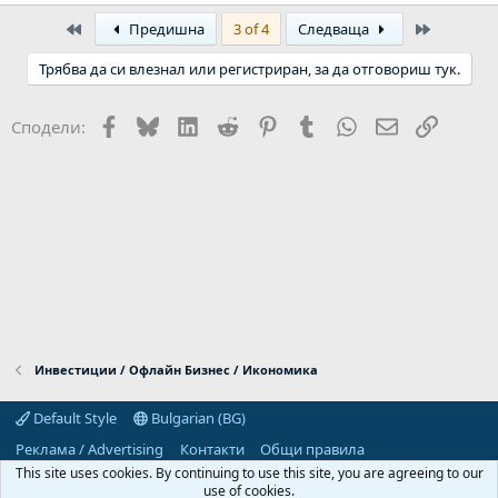
First
Last
Предишна
3 of 4
Следваща
Трябва да си влезнал или регистриран, за да отговориш тук.
Facebook
Bluesky
LinkedIn
Reddit
Pinterest
Tumblr
WhatsApp
Email
Link
Сподели:
Инвестиции / Офлайн Бизнес / Икономика
Default Style
Bulgarian (BG)
Реклама / Advertising
Контакти
Общи правила
Декларация за поверителност
Помощ
Начало
R
This site uses cookies. By continuing to use this site, you are agreeing to our
S
use of cookies.