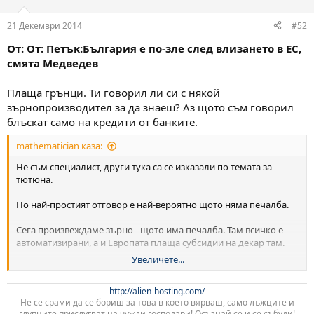
21 Декември 2014
#52
От: От: Петък:България е по-зле след влизането в ЕС,
смята Медведев
Плаща грънци. Ти говорил ли си с някой
зърнопроизводител за да знаеш? Аз щото съм говорил
блъскат само на кредити от банките.
mathematician каза:
Не съм специалист, други тука са се изказали по темата за
тютюна.
Но най-простият отговор е най-вероятно щото няма печалба.
Сега произвеждаме зърно - щото има печалба. Там всичко е
автоматизирани, а и Европата плаща субсидии на декар там.
Увеличете...
Как е с тютюна не знам. Но ако имаше голяма печалба -
поверявай ми куцо и сакато щеше да се юрне да произвежда
http://alien-hosting.com/
тютюн.
Не се срами да се бориш за това в което вярваш, само лъжците и
глупците прислугват на чужди господари! Осъзнай се и се събуди!​