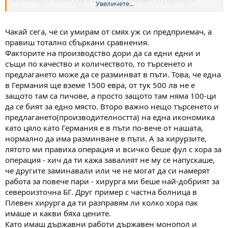
мързелив от френския и как аз съм виновен за скапаната
Увеличете...
здравна система. Като е глобален пазара, нека е глобален и
позора на труда. Лепиш 5 квадрата плочки и взимаш 5 лв.
Независимо в коя част на света го правиш - Афганистан, САЩ,
Чакай сега, че си умирам от смях уж си предприемач, а
Дания, или България...
правиш тотално сбъркани сравнения.
Факторите на производство дори да са едни едни и
същи по качество и количеството, то търсенето и
предлагането може да се разминват в пъти. Това, че една
в Германия ще вземе 1500 евра, от тук 500 лв не е
защото там са пичове, а просто защото там няма 100-ци
да се бият за едно място. Второ важно нещо търсенето и
предлагането(производителността) на една икономика
като цяло като Германия е в пъти по-вече от нашата,
нормално да има разминване в пъти. А за хирурзите,
лятото ми правиха операция и всичко беше фул с хора за
операция - хич да ти кажа завалият не му се напускаше,
че другите заминавали или че не могат да си намерят
работа за повече пари - хирурга ми беше най-добрият за
североизточна БГ. Друг пример с частна болница в
Плевен хирурга да ти разправям ли колко хора пак
имаше и какви бяха цените.
Като имаш държавни работи държавен монопол и