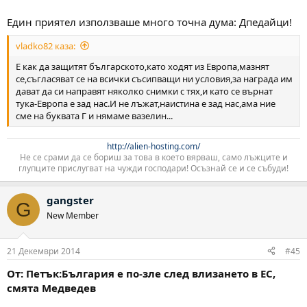
Един приятел използваше много точна дума: Дпедайци!
vladko82 каза:
Е как да защитят българското,като ходят из Европа,мазнят
се,съгласяват се на всички съсипващи ни условия,за награда им
дават да си направят няколко снимки с тях,и като се върнат
тука-Европа е зад нас.И не лъжат,наистина е зад нас,ама ние
сме на буквата Г и нямаме вазелин...
http://alien-hosting.com/
Не се срами да се бориш за това в което вярваш, само лъжците и
глупците прислугват на чужди господари! Осъзнай се и се събуди!​
gangster
G
New Member
21 Декември 2014
#45
От: Петък:България е по-зле след влизането в ЕС,
смята Медведев