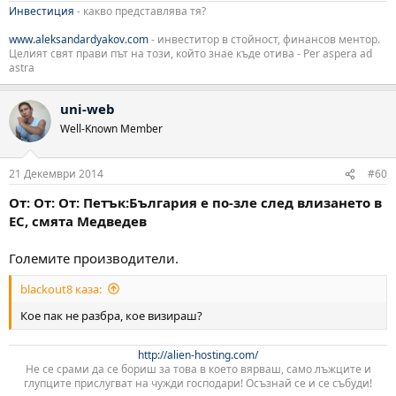
Инвестиция
- какво представлява тя?
www.aleksandardyakov.com
- инвеститор в стойност, финансов ментор.
Целият свят прави път на този, който знае къде отива - Per aspera ad
astra
uni-web
Well-Known Member
21 Декември 2014
#60
От: От: От: Петък:България е по-зле след влизането в
ЕС, смята Медведев
Големите производители.
blackout8 каза:
Кое пак не разбра, кое визираш?
http://alien-hosting.com/
Не се срами да се бориш за това в което вярваш, само лъжците и
глупците прислугват на чужди господари! Осъзнай се и се събуди!​