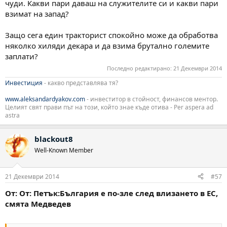
чуди. Какви пари даваш на служителите си и какви пари
взимат на запад?
Защо сега един тракторист спокойно може да обработва
няколко хиляди декара и да взима брутално големите
заплати?
Последно редактирано:
21 Декември 2014
Инвестиция
- какво представлява тя?
www.aleksandardyakov.com
- инвеститор в стойност, финансов ментор.
Целият свят прави път на този, който знае къде отива - Per aspera ad
astra
blackout8
Well-Known Member
21 Декември 2014
#57
От: От: Петък:България е по-зле след влизането в ЕС,
смята Медведев