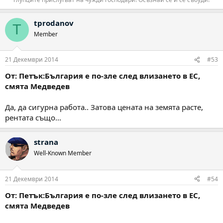
tprodanov
T
Member
21 Декември 2014
#53
От: Петък:България е по-зле след влизането в ЕС,
смята Медведев
Да, да сигурна работа.. Затова цената на земята расте,
рентата също...
strana
Well-Known Member
21 Декември 2014
#54
От: Петък:България е по-зле след влизането в ЕС,
смята Медведев