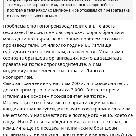
тъкмо да я маправя президентска по няква европейска
програма гепя няколко милиона и се отказвам от преврата.Така
е наям ли се съвест нямам
Проблема с тютюнопроизводителите в БГ е доста
сериозен. Говорил съм със сериозни хора в бранша и
мога да ти потвърдя, че основния проблем са самите
производители. От няколко години ЕС изплаща
субсидиите не на килограм, а за качество. У нас няма
сериозна браншова организация, която да защитава
правата на тютюнопроизводителите. А има
индивидуални земеделски стопани. Липсват
кооперативи.
Само за сравнение - у нас има 200 хил. производители,
докато примерно в Италия са 3 000. Което не пречи
Италия да е основен производител на тютюн.
Италианците се обединяват в организации и така
кандидатстват за субсидиите, като кооператива следи за
качеството. У нас качеството е последното нещо, което се
гледа. Никой не иска обединения, защото го е страх, че
комшията ще го прецака. Италианските браншови
организации не допускат прекупвачи във веригата. А тук