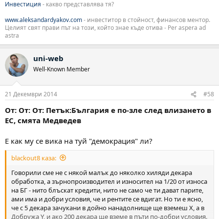
Инвестиция
- какво представлява тя?
www.aleksandardyakov.com
- инвеститор в стойност, финансов ментор.
Целият свят прави път на този, който знае къде отива - Per aspera ad
astra
uni-web
Well-Known Member
21 Декември 2014
#58
От: От: От: Петък:България е по-зле след влизането в
ЕС, смята Медведев
Е как му се вика на туй "демокрация" ли?
blackout8 каза:
Говорили сме не с някой малък до няколко хиляди декара
обработка, а зърнопроизводител и износител на 1/20 от износа
на БГ - нито блъскат кредити, нито не само че ти дават парите,
ами има и добри условия, че и рентите се вдигат. Но ти е ясно,
че с 5 декара зачукани в дойно нанадолнище ще вземеш Х, а в
Добружа Y, и ако 200 декара ще вземе в пъти по-добри условия.