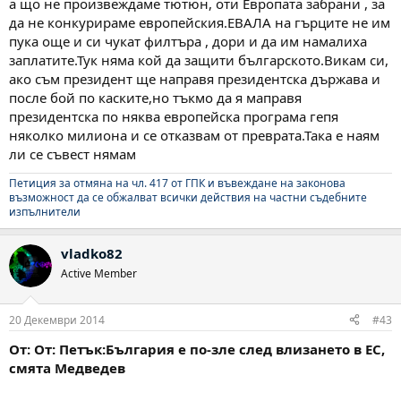
а що не произвеждаме тютюн, оти Европата забрани , за
да не конкурираме европейския.ЕВАЛА на гърците не им
пука още и си чукат филтъра , дори и да им намалиха
заплатите.Тук няма кой да защити българското.Викам си,
ако съм президент ще направя президентска държава и
после бой по каските,но тъкмо да я маправя
президентска по няква европейска програма гепя
няколко милиона и се отказвам от преврата.Така е наям
ли се съвест нямам
Петиция за отмяна на чл. 417 от ГПК и въвеждане на законова
възможност да се обжалват всички действия на частни съдебните
изпълнители
vladko82
Active Member
20 Декември 2014
#43
От: От: Петък:България е по-зле след влизането в ЕС,
смята Медведев