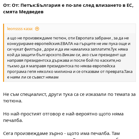
От: От: Петък:България е по-зле след влизането в ЕС,
смята Медведев
leonssss каза:
а що не произвеждаме тютюн, оти Европата забрани , за да не
конкурираме европейския.ЕВАЛА на гърците не им пука още и
си чукат филтъра , дори и да им намалиха заплатите.Тук няма
кой да защити българското.Викам си, ако съм президент ще
направя президентска държава и после бой по каските,но
тъкмо да я маправя президентска по няква европейска
програма гепя няколко милиона и се отказвам от преврата.Така
е наям ли се съвест нямам
Не съм специалист, други тука са се изказали по темата за
тютюна.
Но най-простият отговор е най-вероятно щото няма
печалба.
Сега произвеждаме зърно - щото има печалба. Там