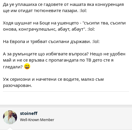
Да уе уплашиха се гадовете от нашата яка конкуренция
ще им отидат тютюневите пазари. :lol:
Ходя шушнат на Боце на ушенцето - "съсипи тва, съсипи
онова, конграчулешънс, абаут, абаут". :lol:
На Европа и трябват съсипани държави. :lol:
А за румънците що избягвате въпроса? Нещо не удобен
май и не се връзва с пропагандата по ТВ дето сте я
гледали?
Уж сериозни и начетени се водите, малко съм
разочарован.
stoineff
Well-Known Member