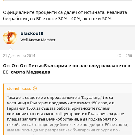
Официалните проценти са далеч от истината. Реалната
безработица в БГ е поне 30% - 40%, ако не и 50%.
blackout8
Well-Known Member
21 Декември 2014
#56
От: От: От: Петък:България е по-зле след влизането в
ЕС, смята Медведев
stoineff каза:
Така де ... същото е и с продавачките в "Кауфланд" (те са
частници) в България продавачките взимат 150 евро, а в
Германия 1500, за същата работа. Британските големи
компании пък си изнасят call центровете в България.. за да не
плащат заплати във Великобритания, а да подхвърлят по
някой лев на българо-индийците... че е по- добре с ЕС не споря,
ама ми писна да ми разправят как българския хирург е по -