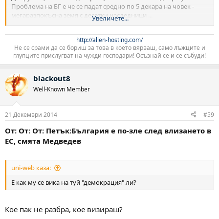
Проблема на БГ е че се падат средно по 5 декара на човек -
мегаразпокъсна земя с десетки наследници ...
Увеличете...
Имаш 2 публични компании на големи зърнопроизводители,
http://alien-hosting.com/
както и един от най-големите земедеслки АДСИЦ-и с над 250к
Не се срами да се бориш за това в което вярваш, само лъжците и
декара пак е публична компания - можеш да видиш спокойно
глупците прислугват на чужди господари! Осъзнай се и се събуди!​
отчетите и какво се случва.
blackout8
Well-Known Member
21 Декември 2014
#59
От: От: От: Петък:България е по-зле след влизането в
ЕС, смята Медведев
uni-web каза:
Е как му се вика на туй "демокрация" ли?
Кое пак не разбра, кое визираш?