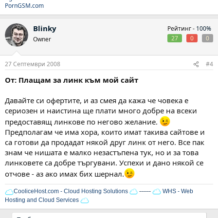
PornGSM.com
Blinky
Рейтинг -
100%
27
0
0
Owner
27 Септември 2008
#4
От: Плащам за линк към мой сайт
Давайте си офертите, и аз смея да кажа че човека е
сериозен и наистина ще плати много добре на всеки
предоставящ линкове по негово желание.
Предполагам че има хора, които имат такива сайтове и
са готови да продадат някой друг линк от него. Все пак
знам че нишата е малко незастъпена тук, но и за това
линковете са добре търгувани. Успехи и дано някой се
отчове - аз ако имах бих шернал.
CooliceHost.com - Cloud Hosting Solutions
------
WHS - Web
Hosting and Cloud Services