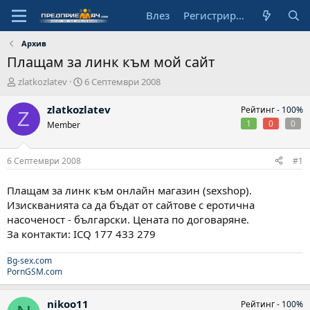
Влез
Регистрирай се
Архив
Плащам за линк към мой сайт
А
Н
zlatkozlatev
6 Септември 2008
в
а
т
ч
zlatkozlatev
Рейтинг -
100%
Z
о
а
1
0
0
Member
р
л
н
а
6 Септември 2008
#1
д
а
Плащам за линк към онлайн магазин (sexshop).
т
Изискванията са да бъдат от сайтове с еротична
а
насоченост - български. Цената по договаряне.
За контакти: ICQ 177 433 279
Bg-sex.com
PornGSM.com
nikoo11
Рейтинг -
100%