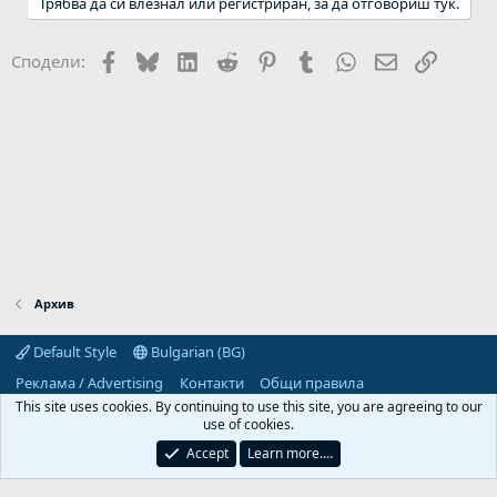
Трябва да си влезнал или регистриран, за да отговориш тук.
Facebook
Bluesky
LinkedIn
Reddit
Pinterest
Tumblr
WhatsApp
Email
Link
Сподели:
Архив
Default Style
Bulgarian (BG)
Реклама / Advertising
Контакти
Общи правила
Декларация за поверителност
Помощ
Начало
R
This site uses cookies. By continuing to use this site, you are agreeing to our
S
use of cookies.
S
Predpriemach.com © 2006-2026. Hosting by:
Accept
Learn more.…