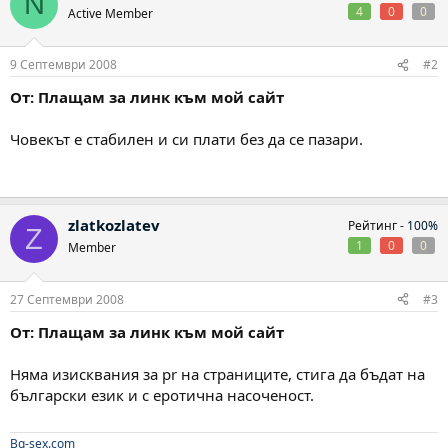
N
4
0
0
Active Member
9 Септември 2008
#2
От: Плащам за линк към мой сайт
Човекът е стабилен и си плати без да се пазари.
zlatkozlatev
Рейтинг -
100%
Z
1
0
0
Member
27 Септември 2008
#3
От: Плащам за линк към мой сайт
Няма изисквания за pr на страниците, стига да бъдат на
български език и с еротична насоченост.
Bg-sex.com